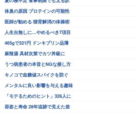
夏の寝不足 食事制限でも太る訳
体臭の原因 プロテインの可能性
医師が勧める 猫背解消の体操術
人生台無しに…やめるべき7項目
465gで321円 ドンキプリン品薄
麻辣湯 具材次第でカツ丼級に
うつ病患者の本音とNGな接し方
キノコで血糖値スパイクを防ぐ
メンタルに良い影響を与える趣味
「モテるためのヒント」326人に
容姿と寿命 28年追跡で見えた差