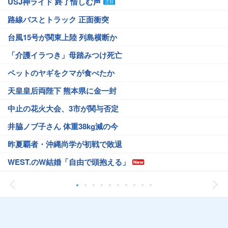
USJ神ライド 終了惜しむ声
路線バスとトラック 正面衝突
台風15号が関東上陸 列島横断か
「介護イラつき」母踏みつけ死亡
ペットのヤギをクマが食べたか
天皇皇后両陛下 熊本県に金一封
中止の花火大会、3市が関与否定
井脇ノブ子さん 体重38kg減の今
昨夏覇者・沖縄尚学が初戦で敗退
WEST.のW結婚「自由で頭抱える」