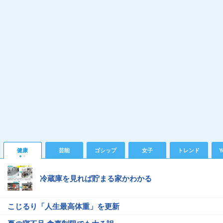
健康
芸能
ゴシップ
女子
トレンド
Y
冷蔵庫を見れば貯まる家かわかる
こじるり「人生最高体重」を更新