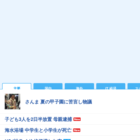
主要
国内
海外
IT 経済
ス
さんま 夏の甲子園に苦言し物議
子ども3人を2日半放置 母親逮捕
海水浴場 中学生と小学生が死亡