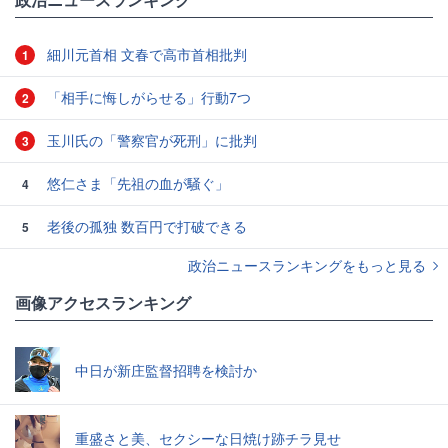
細川元首相 文春で高市首相批判
1
「相手に悔しがらせる」行動7つ
2
玉川氏の「警察官が死刑」に批判
3
悠仁さま「先祖の血が騒ぐ」
4
老後の孤独 数百円で打破できる
5
政治ニュースランキングをもっと見る
画像アクセスランキング
中日が新庄監督招聘を検討か
重盛さと美、セクシーな日焼け跡チラ見せ