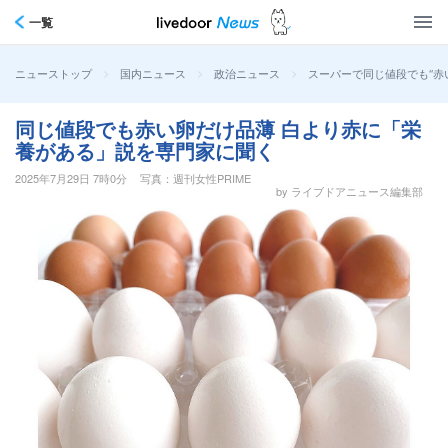
一覧
>
>
>
スーパーで同じ値段でも“赤
ニューストップ
国内ニュース
政治ニュース
同じ値段でも赤い卵だけ品薄 白より赤に「栄
養がある」説を専門家に聞く
2025年7月29日 7時0分
写真：週刊女性PRIME
by ライブドアニュース編集部