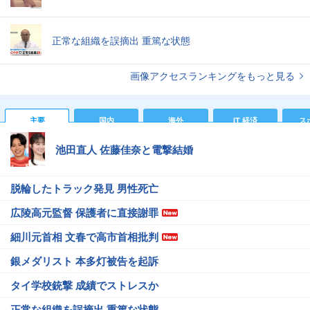
正常な組織を誤摘出 重篤な状態
画像アクセスランキングをもっと見る
主要
国内
海外
IT 経済
ス
池田直人 佐藤佳奈と電撃結婚
脱輪したトラック発見 男性死亡
広陵高元監督 保護者に直接謝罪
細川元首相 文春で高市首相批判
銀メダリスト 本多灯被告を起訴
タイ学校銃撃 成績でストレスか
正常な組織を誤摘出 重篤な状態