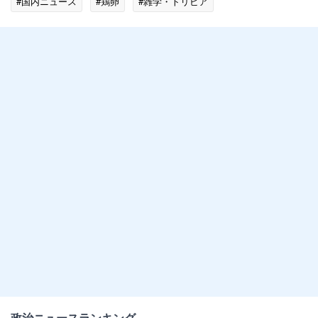
#国内ニュース
#鶏卵
#雑学・トリビア
政治ニュースランキング