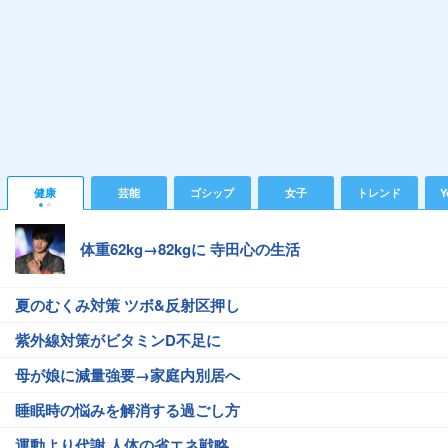
健康
芸能
ゴシップ
女子
トレンド
Y
体重62kg→82kgに 寺田心の生活
夏のむくみ対策 ツボ&反射区押し
紫外線対策がビタミンD不足に
母が娘に減量強要→家庭内別居へ
睡眠時の悩みを解消する過ごし方
運動より代謝 人体の省エネ戦略