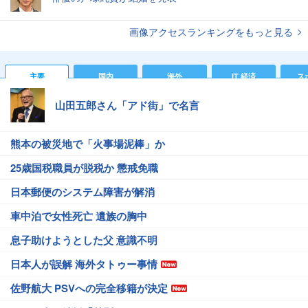
画像アクセスランキングをもっと見る
主要
国内
海外
IT 経済
ス
山田五郎さん「アド街」で名言
熊本の被災地で「火事場泥棒」か
25歳国税職員が脱税か 懲戒免職
日本郵便のシステム障害が解消
車中泊で女性死亡 遺族の胸中
息子助けようとした父 意識不明
日本人が誤解 海外タトゥー事情
佐野航大 PSVへの完全移籍が決定