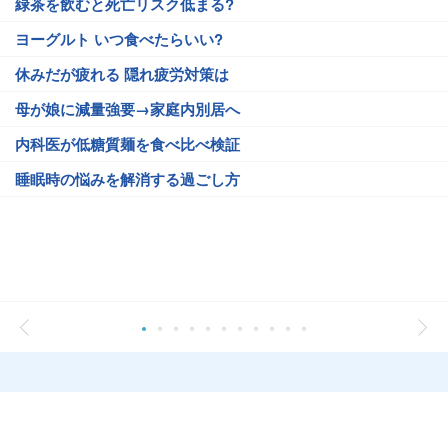
緑茶を飲むと死亡リスク低まる?
ヨーグルト いつ食べたらいい?
休みだが疲れる 隠れ疲労対策は
母が娘に減量強要→家庭内別居へ
内科医が低糖質麺を食べ比べ検証
睡眠時の悩みを解消する過ごし方