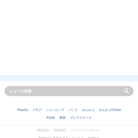
Peachy
ブログ
ショッピング
バンク
みんかぶ
みんかぶChoice
Kstyle
株探
プレスリリース
運営会社
利用規約
プライバシーポリシー
livedoorお客様サポートセンター
livedoor