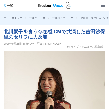
一覧
>
>
>
北川景子を“食った”元
ニューストップ
芸能ニュース
芸能総合ニュース
北川景子を食う存在感 CMで共演した吉田沙保
里のセリフに大反響
2025年5月28日 18時40分
写真：Smart FLASH
by ライブドアニュース編集部