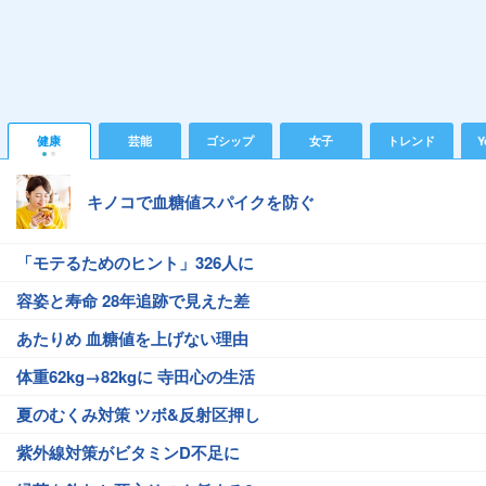
健康
芸能
ゴシップ
女子
トレンド
Y
キノコで血糖値スパイクを防ぐ
「モテるためのヒント」326人に
容姿と寿命 28年追跡で見えた差
あたりめ 血糖値を上げない理由
体重62kg→82kgに 寺田心の生活
夏のむくみ対策 ツボ&反射区押し
紫外線対策がビタミンD不足に