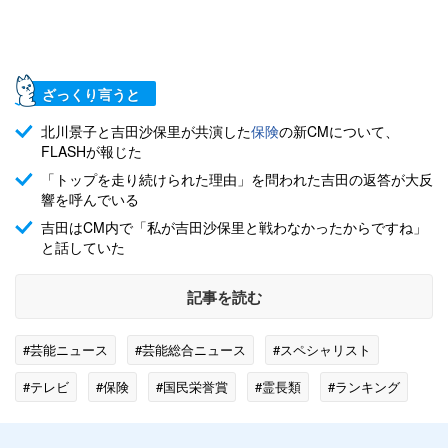
ざっくり言うと
北川景子と吉田沙保里が共演した
保険
の新CMについて、
FLASHが報じた
「トップを走り続けられた理由」を問われた吉田の返答が大反
響を呼んでいる
吉田はCM内で「私が吉田沙保里と戦わなかったからですね」
と話していた
記事を読む
#芸能ニュース
#芸能総合ニュース
#スペシャリスト
#テレビ
#保険
#国民栄誉賞
#霊長類
#ランキング
#火災保険