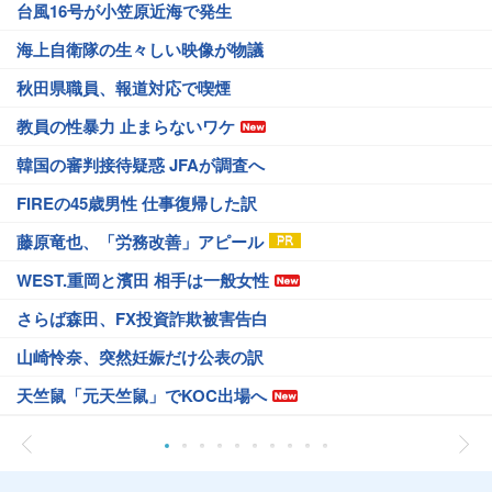
台風16号が小笠原近海で発生
海上自衛隊の生々しい映像が物議
秋田県職員、報道対応で喫煙
教員の性暴力 止まらないワケ
韓国の審判接待疑惑 JFAが調査へ
FIREの45歳男性 仕事復帰した訳
藤原竜也、「労務改善」アピール
WEST.重岡と濱田 相手は一般女性
さらば森田、FX投資詐欺被害告白
山崎怜奈、突然妊娠だけ公表の訳
天竺鼠「元天竺鼠」でKOC出場へ