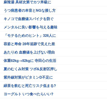
麻辣湯 具材次第でカツ丼級に
うつ病患者の本音とNGな接し方
キノコで血糖値スパイクを防ぐ
メンタルに良い影響を与える趣味
「モテるためのヒント」326人に
容姿と寿命 28年追跡で見えた差
あたりめ 血糖値を上げない理由
体重62kg→82kgに 寺田心の生活
夏のむくみ対策 ツボ&反射区押し
紫外線対策がビタミンD不足に
緑茶を飲むと死亡リスク低まる?
ヨーグルト いつ食べたらいい?