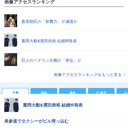
画像アクセスランキング
森喜朗氏の「影響力」が減退か
重岡大毅&濱田崇裕 結婚W発表
巨人のベテラン左腕が「密会」か
画像アクセスランキングをもっと見る
主要
国内
海外
IT 経済
ス
重岡大毅&濱田崇裕 結婚W発表
表参道でタクシーがビル突っ込む