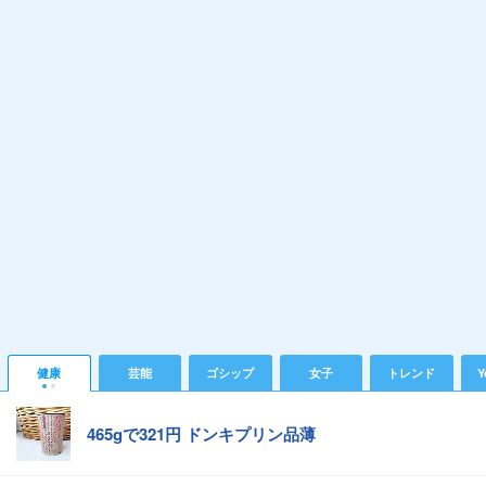
健康
芸能
ゴシップ
女子
トレンド
Y
465gで321円 ドンキプリン品薄