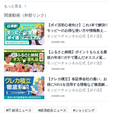
もっと見る
関連動画（外部リンク）
【ポイ活初心者向け】これ1本で解決!!
モッピーのお得な使い方や情報教えま
す!!
モッピーチャンネル公式【ポイ活】
youtube.com
【ふるさと納税】ポイントもらえる最
後の年末!!ガチで選んだオススメ返礼
品5選大公開!!【視聴者プレゼントあ
モッピーチャンネル公式【ポイ活】
り】
youtube.com
【クレカ積立】各証券会社の違い、お
得にNISAを活用する情報など徹底解
説!!
モッピーチャンネル公式【ポイ活】
youtube.com
#IT 経済ニュース
#経済総合ニュース
#ショッピング