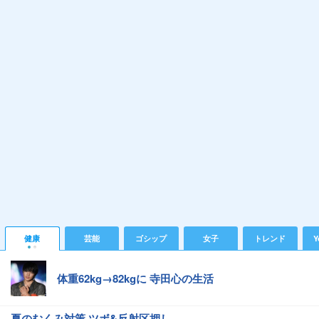
健康
芸能
ゴシップ
女子
トレンド
Y
体重62kg→82kgに 寺田心の生活
夏のむくみ対策 ツボ&反射区押し