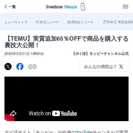
一覧
>
>
>
【TEMU】実質追加
ニューストップ
IT 経済ニュース
経済総合ニュース
【TEMU】実質追加65％OFFで商品を購入する
裏技大公開！
2025年3月31日 19時0分
【ポイ活】モッピーチャンネル公式
みんなの感想は？
ポイ活サイト「モッピー」が自身の
YouTube
チャンネルで実質