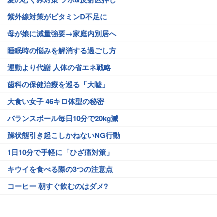
紫外線対策がビタミンD不足に
母が娘に減量強要→家庭内別居へ
睡眠時の悩みを解消する過ごし方
運動より代謝 人体の省エネ戦略
歯科の保健治療を巡る「大嘘」
大食い女子 46キロ体型の秘密
バランスボール毎日10分で20kg減
躁状態引き起こしかねないNG行動
1日10分で手軽に「ひざ痛対策」
キウイを食べる際の3つの注意点
コーヒー 朝すぐ飲むのはダメ?