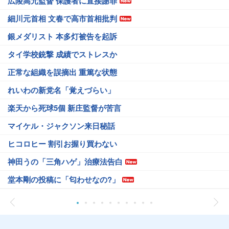
広陵高元監督 保護者に直接謝罪
細川元首相 文春で高市首相批判
銀メダリスト 本多灯被告を起訴
タイ学校銃撃 成績でストレスか
正常な組織を誤摘出 重篤な状態
れいわの新党名「覚えづらい」
楽天から死球5個 新庄監督が苦言
マイケル・ジャクソン来日秘話
ヒコロヒー 割引お握り買わない
神田うの「三角ハゲ」治療法告白
堂本剛の投稿に「匂わせなの?」