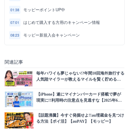
モッピーポイントUP中
01:38
はじめて購入する方用のキャンペーン情報
07:01
モッピー新規入会キャンペーン
08:23
関連記事
毎年ハワイも夢じゃない!?年間10回海外旅行する
人気陸マイラーが教えるマイルを賢く貯める裏
技
【iPhone】遂にマイナンバーカード搭載で夢が
現実に!!利用時の注意点を見逃すな【2025年6月
24日】
【話題沸騰】今すぐ発掘せよ!!au埋蔵金を見つけ
る方法【ポイ活】【auPAY】【モッピー】