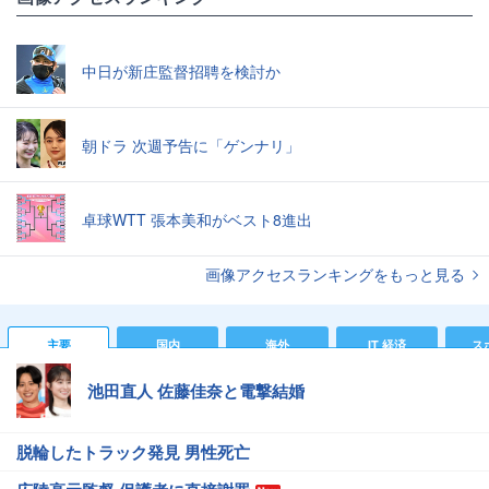
中日が新庄監督招聘を検討か
朝ドラ 次週予告に「ゲンナリ」
卓球WTT 張本美和がベスト8進出
画像アクセスランキングをもっと見る
主要
国内
海外
IT 経済
ス
池田直人 佐藤佳奈と電撃結婚
脱輪したトラック発見 男性死亡