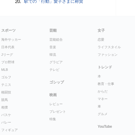
20.
駅での「行動」愛子さまに称賛
スポーツ
芸能
女子
海外サッカー
芸能総合
恋愛
日本代表
音楽
ライフスタイル
Jリーグ
韓流
ファッション
プロ野球
グラビア
トレンド
MLB
テレビ
本
ゴルフ
ゴシップ
教育・仕事
テニス
からだ
格闘技
映画
マネー
競馬
レビュー
車
相撲
プレゼント
グルメ
バスケ
特集
バレー
YouTube
フィギュア