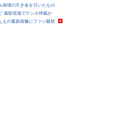
ル崩壊の引き金を引いたもの
ピ 撮影現場でケンカ仲裁か
もえの最新画像にファン騒然