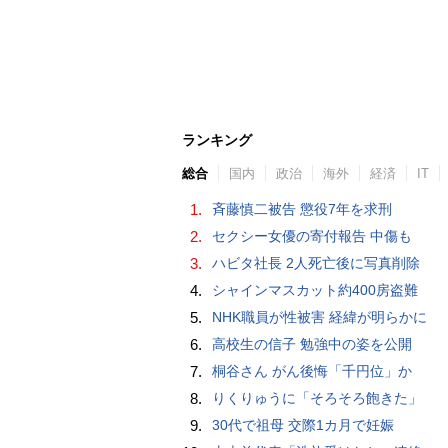
ランキング
総合
国内
政治
海外
経済
IT
1.
斉藤慎二被告 懲役7年を求刑
2.
セクシー女優の寄付報告 中傷も
3.
ハビタ社長 2人死亡後に写真削除
4.
シャインマスカット約400房盗難
5.
NHK職員が性被害 経緯が明らかに
6.
高校生の信子 勉強中の姿を公開
7.
桐谷さん がん後悔「千円位」か
8.
りくりゅうに「そろそろ飽きた」
9.
30代で祖母 交際1カ月で妊娠