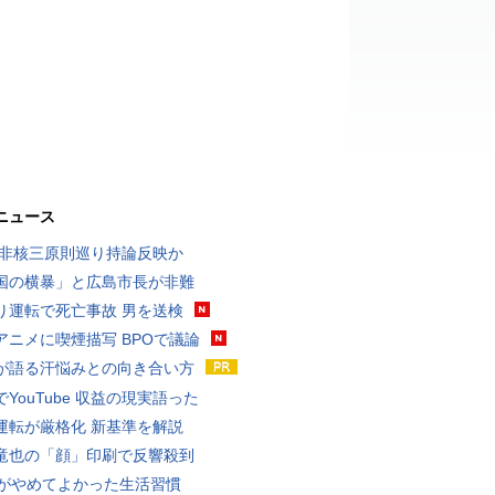
ニュース
 非核三原則巡り持論反映か
国の横暴」と広島市長が非難
り運転で死亡事故 男を送検
アニメに喫煙描写 BPOで議論
が語る汗悩みとの向き合い方
YouTube 収益の現実語った
運転が厳格化 新基準を解説
竜也の「顔」印刷で反響殺到
代がやめてよかった生活習慣