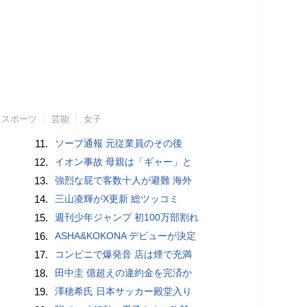
スポーツ
芸能
女子
11.
ソープ通報 元従業員のその後
12.
イオン事故 母親は「ギャー」と
13.
強烈な屁で客数十人が避難 海外
14.
三山凌輝がX更新 総ツッコミ
15.
週刊少年ジャンプ 初100万部割れ
16.
ASHA&KOKONA デビューが決定
17.
コンビニで爆発音 店は煙で充満
18.
田中圭 億超えの違約金を完済か
19.
澤穂希氏 日本サッカー殿堂入り