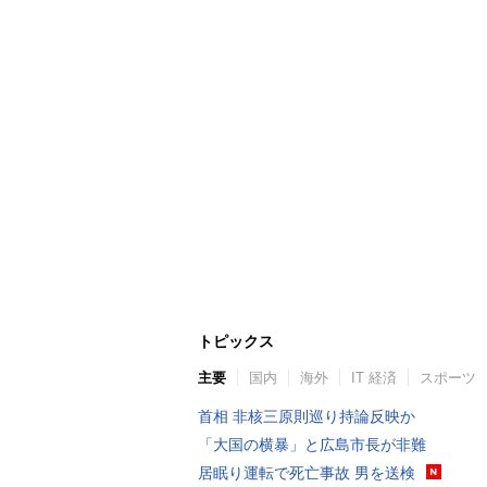
トピックス
主要
国内
海外
IT 経済
スポーツ
首相 非核三原則巡り持論反映か
「大国の横暴」と広島市長が非難
居眠り運転で死亡事故 男を送検