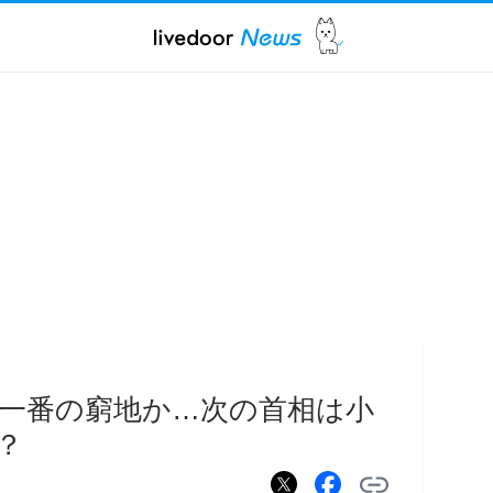
一番の窮地か…次の首相は小
？