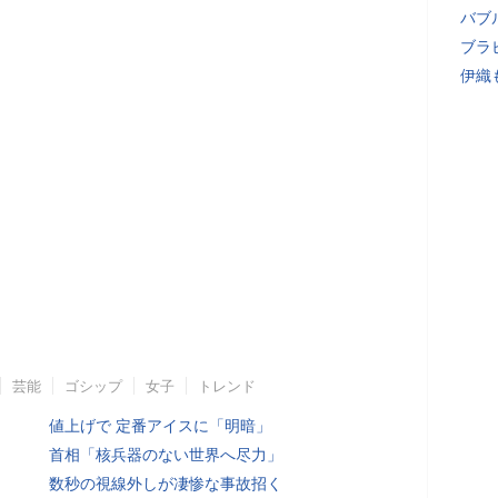
バブ
ブラ
伊織
芸能
ゴシップ
女子
トレンド
値上げで 定番アイスに「明暗」
首相「核兵器のない世界へ尽力」
数秒の視線外しが凄惨な事故招く