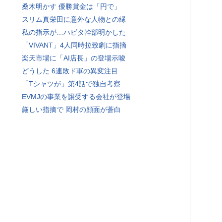
桑木明かす 優勝賞金は「円で」
スリム真栄田に意外な人物との縁
私の指示が…ハビタ幹部明かした
「VIVANT」4人同時拉致劇に指摘
楽天市場に「AI店長」の登場示唆
どうした 6連敗ド軍の異変注目
「Tシャツが」第4話で独自考察
EVMJの事業を譲受する会社が登場
厳しい指摘で 岡村の顔面が蒼白