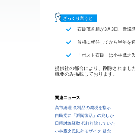
ざっくり言うと
石破茂首相が3月3日、衆議
首相に就任してから半年を
「ポスト石破」は小林鷹之
提供社の都合により、削除されまし
概要のみ掲載しております。
関連ニュース
高市総理 食料品の減税を指示
自民党に「派閥復活」の兆しか
日曜討論騒動 代打打診していた
小林鷹之氏以外モザイク 疑念