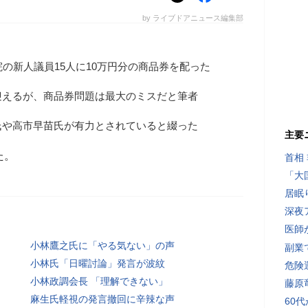
by ライブドアニュース編集部
院の新人議員15人に10万円分の商品券を配った
迎えるが、商品券問題は最大のミスだと筆者
氏や高市早苗氏が有力とされていると綴った
主要
た。
首相
「大
居眠
深夜
医師
小林鷹之氏に「やる気ない」の声
副業で
小林氏「日曜討論」発言が波紋
危険
小林政調会長 「理解できない」
藤原
麻生氏軽視の発言撤回に辛辣な声
60