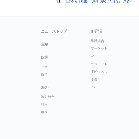
10.
山本前代表「洗礼受けたね」連絡
ニューストップ
IT 経済
経済総合
主要
マーケット
Web
国内
ガジェット
社会
ITビジネス
政治
IT総合
海外
PR
海外総合
韓国
中国