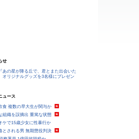
らせ
『あの星が降る丘で、君とまた出会いた
』オリジナルグッズを3名様にプレゼン
ニュース
飲食 複数の早大生が関与か
な組織を誤摘出 重篤な状態
オケで15歳少女に性暴行か
格とされる男 無期懲役判決
代税務署員 1億円超脱税か