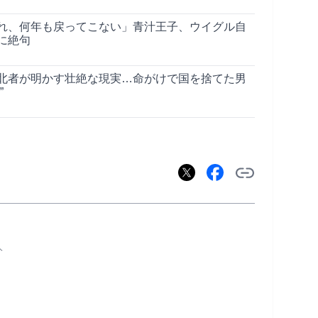
れ、何年も戻ってこない」青汁王子、ウイグル自
に絶句
北者が明かす壮絶な現実…命がけで国を捨てた男
”
人
       