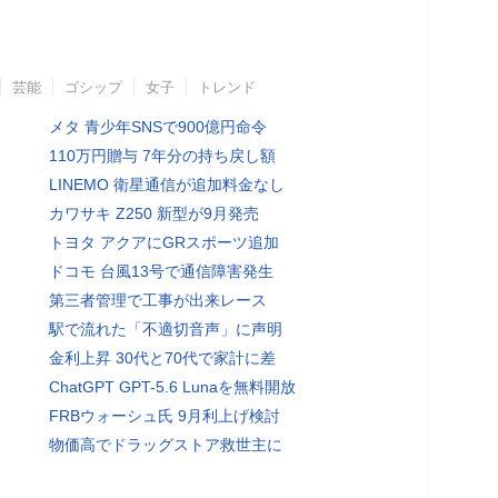
芸能
ゴシップ
女子
トレンド
メタ 青少年SNSで900億円命令
110万円贈与 7年分の持ち戻し額
LINEMO 衛星通信が追加料金なし
カワサキ Z250 新型が9月発売
トヨタ アクアにGRスポーツ追加
ドコモ 台風13号で通信障害発生
第三者管理で工事が出来レース
駅で流れた「不適切音声」に声明
金利上昇 30代と70代で家計に差
ChatGPT GPT-5.6 Lunaを無料開放
FRBウォーシュ氏 9月利上げ検討
物価高でドラッグストア救世主に