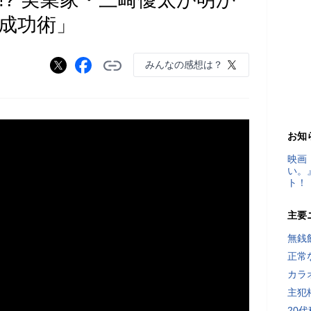
グ成功術」
みんなの感想は？
お知
映画
い。
ト！
主要
無銭
正常
カラ
主犯
20