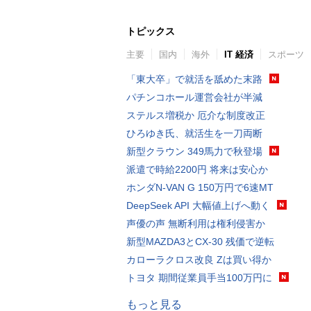
トピックス
主要
国内
海外
IT 経済
スポーツ
「東大卒」で就活を舐めた末路
パチンコホール運営会社が半減
ステルス増税か 厄介な制度改正
ひろゆき氏、就活生を一刀両断
新型クラウン 349馬力で秋登場
派遣で時給2200円 将来は安心か
ホンダN-VAN G 150万円で6速MT
DeepSeek API 大幅値上げへ動く
声優の声 無断利用は権利侵害か
新型MAZDA3とCX-30 残価で逆転
カローラクロス改良 Zは買い得か
トヨタ 期間従業員手当100万円に
もっと見る