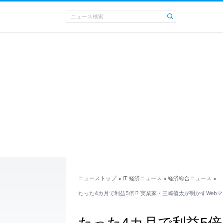
ニューストップ
IT 経済ニュース
経済総合ニュース
>
>
>
たった4カ月で利益5倍!? 実業家・三崎優太が明かすWeb
たった4カ月で利益5倍