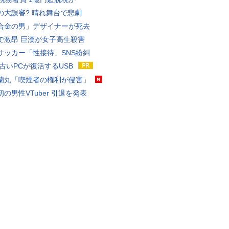
の大誤審? 晴れ舞台で悲劇
合金の男」デザイナーが死去
で激昂 巨漢が女子高生殺害
サッカー「性接待」SNS紛糾
 古いPCが復活するUSB
蘭丸「喫煙者の権利が侵害」
の男性VTuber 引退を発表