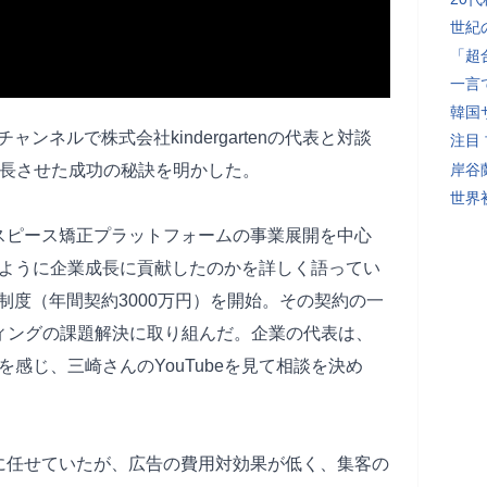
世紀
「超
一言
韓国
ャンネルで株式会社kindergartenの代表と対談
注目
成長させた成功の秘訣を明かした。
岸谷
世界初
るマウスピース矯正プラットフォームの事業展開を中心
のように企業成長に貢献したのかを詳しく語ってい
制度（年間契約3000万円）を開始。その契約の一
マーケティングの課題解決に取り組んだ。企業の代表は、
感じ、三崎さんのYouTubeを見て相談を決め
代理店に任せていたが、広告の費用対効果が低く、集客の