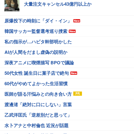
大量注文キャンセル43億円以上か
原爆投下の時刻に「ダイ・イン」
韓国サッカー監督選考巡り捜索
私の指示が…ハビタ幹部明かした
AIが人間をだまし虚偽の説明か
深夜アニメに喫煙描写 BPOで議論
50代女性 誕生日に菓子店で絶句
60代がやめてよかった生活習慣
医師が語る汗悩みとの向き合い方
渡邊渚「絶対に口にしない」言葉
乙武洋匡氏「逆差別だと思って」
水卜アナと中村倫也 近況が話題