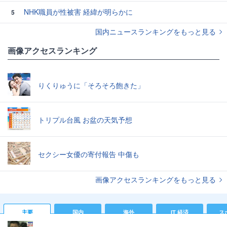
NHK職員が性被害 経緯が明らかに
5
国内ニュースランキングをもっと見る
画像アクセスランキング
りくりゅうに「そろそろ飽きた」
トリプル台風 お盆の天気予想
セクシー女優の寄付報告 中傷も
画像アクセスランキングをもっと見る
主要
国内
海外
IT 経済
ス