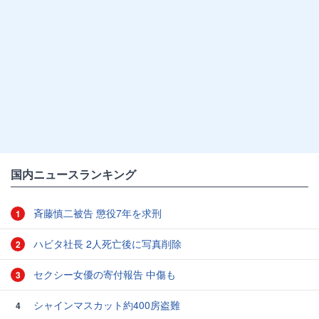
国内ニュースランキング
斉藤慎二被告 懲役7年を求刑
1
ハビタ社長 2人死亡後に写真削除
2
セクシー女優の寄付報告 中傷も
3
シャインマスカット約400房盗難
4