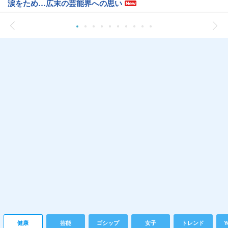
涙をため…広末の芸能界への思い
健康
芸能
ゴシップ
女子
トレンド
Y