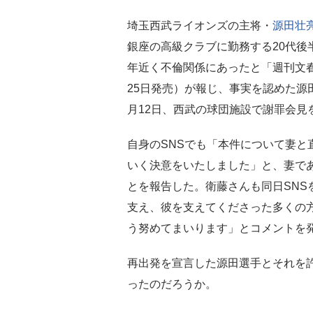
埼玉西武ライオンズの主将・
源田壮
銀座の高級クラブに勤務する20代後
年近く不倫関係にあったと「週刊文春
25日発売）が報じ、事実を認めた源
月12日、西武の球団施設で謝罪会見
自身のSNSでも「本件について妻と
いく決意をいたしました」と、妻であ
とを報告した。衛藤さんも同日SNS
支え、彼を支えてくださった多くの
う努めてまいります」とコメントを
再出発を宣言した源田選手とそれを
ったのだろうか。