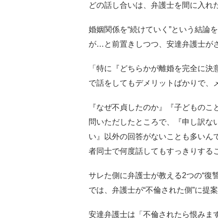
どの話し合いは、弁護士を間に入れ
婚姻関係を“続けていく”という結論
が…と前置きしつつ、安達弁護士が
「特に『どちらかが離婚を完全に決
で話をしてもデメリットばかりで、
『なぜ不貞したのか』『子どものこ
問いただしたところで、『申し訳な
い』以外の回答がないことも多いん
者同士で何度話してもすっきりする
サレた側に弁護士が教える2つの“復讐
では、弁護士が“不倫された側”に提
安達弁護士は「不倫されたら恨みま