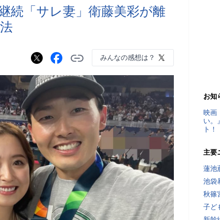
継続「サレ妻」衛藤美彩が離
法
みんなの感想は？
お知
映画
い。
ト！
主要
蓮池
池袋
秋篠
子ど
新幹