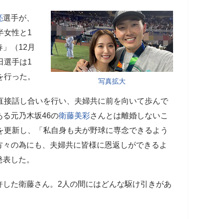
亮
選手が、
半女性と1
」（12月
田選手は1
を行った。
写真拡大
直接話し合いを行い、夫婦共に前を向いて歩んで
る元乃木坂46の
衛藤美彩
さんとは離婚しないこ
を更新し、「私自身も夫が野球に専念できるよう
方々の為にも、夫婦共に皆様に恩返しができるよ
発表した。
許した衛藤さん。2人の間にはどんな駆け引きがあ