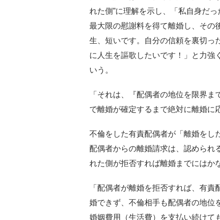
れた側”に理解を示し、「私自身だ
最大限の慰謝料を得て離婚し、その
生、短いです。自分の信頼を裏切っ
に人生を謳歌したいです！」と力強
いう。
「それは、『配偶者の地位を限界ま
で離婚が確定するまで絶対に離婚に
不倫をした有責配偶者が「離婚をし
配偶者からの離婚請求は、認められ
れた側が拒否すれば離婚までにはか
「配偶者が離婚を拒否すれば、有責
婚できず、不倫相手も配偶者の地位
婚姻費用（生活費）を支払い続けて