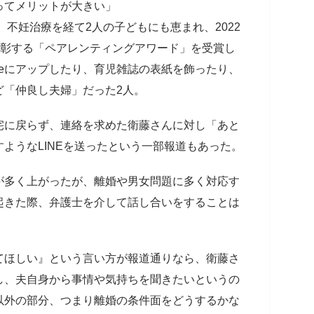
ってメリットが大きい」
。不妊治療を経て2人の子どもにも恵まれ、2022
表彰する「ペアレンティングアワード」を受賞し
ubeにアップしたり、育児雑誌の表紙を飾ったり、
ど「仲良し夫婦」だった2人。
宅に戻らず、連絡を求めた衛藤さんに対し「あと
ようなLINEを送ったという一部報道もあった。
が多く上がったが、離婚や男女問題に多く対応す
起きた際、弁護士を介して話し合いをすることは
てほしい』という言い方が報道通りなら、衛藤さ
し、夫自身から事情や気持ちを聞きたいというの
以外の部分、つまり離婚の条件面をどうするかな