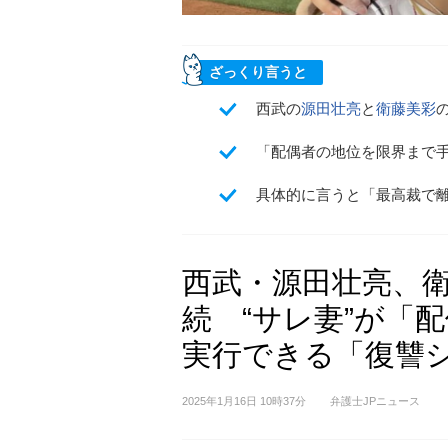
ざっくり言うと
西武の
源田壮亮
と
衛藤美彩
「配偶者の地位を限界まで
具体的に言うと「最高裁で
西武・源田壮亮、
続 “サレ妻”が「
実行できる「復讐
2025年1月16日 10時37分
弁護士JPニュース