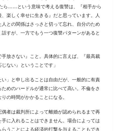
ったら……という意味で考える復讐は、『相手から
後、楽しく幸せに生きる』だと思っています。人
た人との関係はさっさと切って忘れ、自分のため
く話すが、一方でもう一つ復讐パターンがあると
で手放さない』こと。具体的に言えば、『最高裁
応じない』ということです」
たい」と申し出ることは自由だが、一般的に有責
るためのハードルが通常に比べて高い。不倫をさ
なりの時間がかかることになる。
配偶者は裁判所によって離婚が認められるまで再
を手に入れることはできません。場合によっては
もらうことによる経済的打撃を与えることもでき