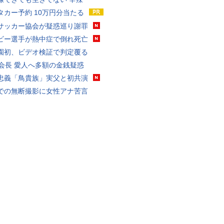
タカー予約 10万円分当たる
サッカー協会が疑惑巡り謝罪
ビー選手が熱中症で倒れ死亡
園初、ビデオ検証で判定覆る
FA会長 愛人へ多額の金銭疑惑
忠義「鳥貴族」実父と初共演
での無断撮影に女性アナ苦言