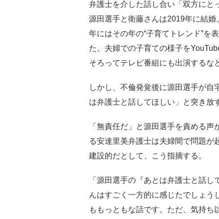
弁護士を介した話し合い「双方にと
源田選手と衛藤さんは2019年に結婚
年にはその年の“子育てトレンド”を
た。夫婦での子育ての様子をYouT
そろってテレビ番組にも出演するな
しかし、不倫発覚後に源田選手が自
は弁護士と話してほしい」と突き放す
「無責任だ」と源田選手を責める声
る安達里美弁護士は夫婦間で問題が
建設的だとして、こう指摘する。
「源田選手の『あとは弁護士と話し
んはすごく一方的に感じたでしょう
ももっともな話です。ただ、気持ち