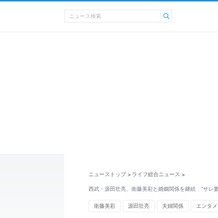
ニューストップ
ライフ総合ニュース
>
>
西武・源田壮亮、衛藤美彩と婚姻関係を継続 “サレ妻
衛藤美彩
源田壮亮
夫婦関係
エンタメ