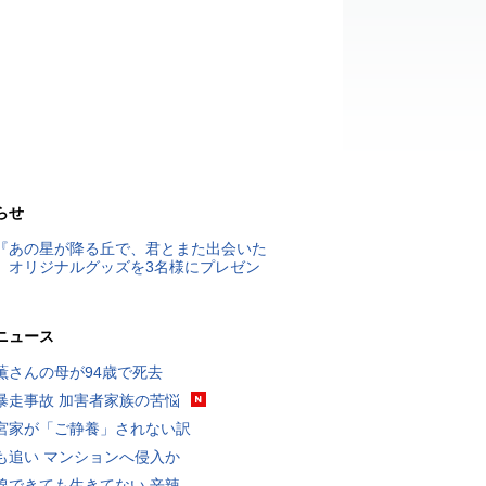
らせ
『あの星が降る丘で、君とまた出会いた
』オリジナルグッズを3名様にプレゼン
ニュース
薫さんの母が94歳で死去
暴走事故 加害者家族の苦悩
宮家が「ご静養」されない訳
も追い マンションへ侵入か
線できても生きてない 辛辣