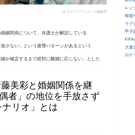
レン
by ライブドアニュース編集部
韓国
ラグ
甲子
の婚姻関係について、弁護士が解説している
FI
手放さない」という復讐パターンがあるという
大倉
ロケ
離婚が確定するまで絶対に離婚に応じない」とした
衛藤美彩と婚姻関係を継
配偶者」の地位を手放さず
シナリオ」とは