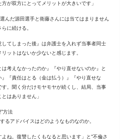
た方が双方にとってメリットが大きいです」
を選んだ源田選手と衛藤さんには当てはまりません
さらに続ける。
意してしまった後』は弁護士を入れず当事者同士
メリットはないか少ないと感じます。
とは考えなかったのか』『やり直せないのか』と
い』『責任はとる（金は払う）』『やり直せな
です。聞く分だけモヤモヤが続くし、結局、当事
ことはありません」
”方法
案するアドバイスはどのようなものなのか。
すよね。復讐したくもなると思います」と“不倫さ