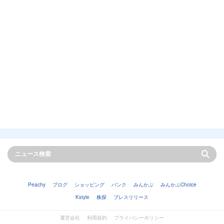
Peachy
ブログ
ショッピング
バンク
みんかぶ
みんかぶChoice
Kstyle
株探
プレスリリース
運営会社
利用規約
プライバシーポリシー