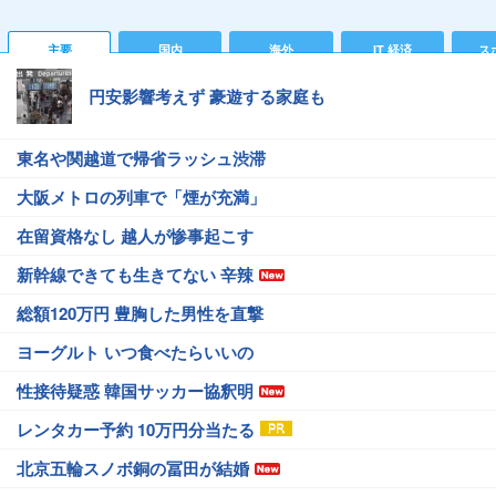
主要
国内
海外
IT 経済
ス
円安影響考えず 豪遊する家庭も
東名や関越道で帰省ラッシュ渋滞
大阪メトロの列車で「煙が充満」
在留資格なし 越人が惨事起こす
新幹線できても生きてない 辛辣
総額120万円 豊胸した男性を直撃
ヨーグルト いつ食べたらいいの
性接待疑惑 韓国サッカー協釈明
レンタカー予約 10万円分当たる
北京五輪スノボ銅の冨田が結婚