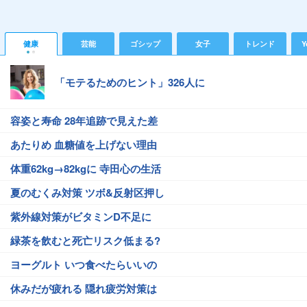
健康
芸能
ゴシップ
女子
トレンド
Y
「モテるためのヒント」326人に
容姿と寿命 28年追跡で見えた差
あたりめ 血糖値を上げない理由
体重62kg→82kgに 寺田心の生活
夏のむくみ対策 ツボ&反射区押し
紫外線対策がビタミンD不足に
緑茶を飲むと死亡リスク低まる?
ヨーグルト いつ食べたらいいの
休みだが疲れる 隠れ疲労対策は