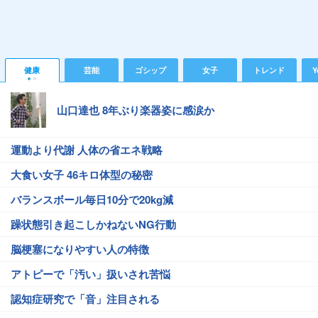
健康
芸能
ゴシップ
女子
トレンド
Y
山口達也 8年ぶり楽器姿に感涙か
運動より代謝 人体の省エネ戦略
大食い女子 46キロ体型の秘密
バランスボール毎日10分で20kg減
躁状態引き起こしかねないNG行動
脳梗塞になりやすい人の特徴
アトピーで「汚い」扱いされ苦悩
認知症研究で「音」注目される