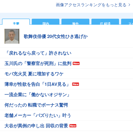
画像アクセスランキングをもっと見る
主要
国内
海外
IT 経済
ス
歌舞伎俳優 20代女性ひき逃げか
「戻れるなら戻って」許されない
玉川氏の「警察官が死刑」に批判
モバ充火災 夏に増加するワケ
薄幸が性欲を告白「1日AV見る」
一流企業に「働かないオジサン」
何だったの 転職でボーナス驚愕
老舗メーカー「バズりたい」叶う
大谷が異例の申し出 回収の背景