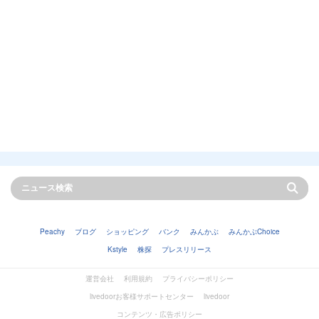
Peachy
ブログ
ショッピング
バンク
みんかぶ
みんかぶChoice
Kstyle
株探
プレスリリース
運営会社
利用規約
プライバシーポリシー
livedoorお客様サポートセンター
livedoor
コンテンツ・広告ポリシー