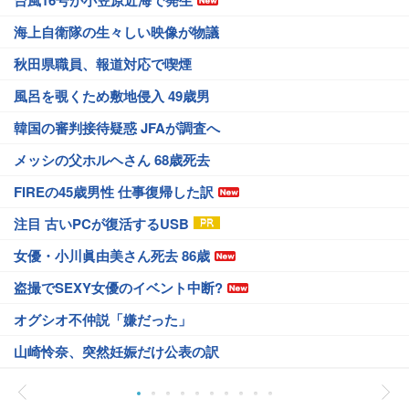
台風16号が小笠原近海で発生
海上自衛隊の生々しい映像が物議
秋田県職員、報道対応で喫煙
風呂を覗くため敷地侵入 49歳男
韓国の審判接待疑惑 JFAが調査へ
メッシの父ホルヘさん 68歳死去
FIREの45歳男性 仕事復帰した訳
注目 古いPCが復活するUSB
女優・小川眞由美さん死去 86歳
盗撮でSEXY女優のイベント中断?
オグシオ不仲説「嫌だった」
山崎怜奈、突然妊娠だけ公表の訳