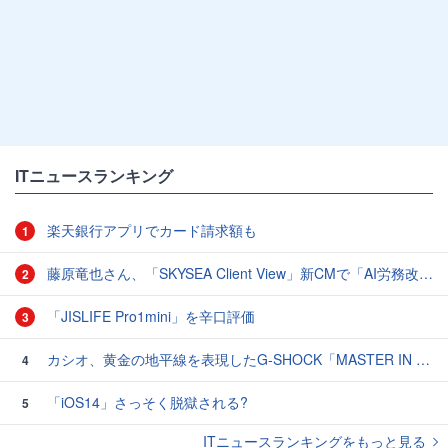
ITニュースランキング
楽天銀行アプリでカード請求額も
1
藤原竜也さん、「SKYSEA Client View」新CMで「AI労務改善」をアピール 働き方をAIが分析したら「すぐに休んで」と言われる？
2
「JISLIFE Pro1mini」を辛口評価
3
カシオ、黄金の地平線を表現したG-SHOCK「MASTER IN HORIZON GOLD」3モデル
4
「iOS14」さっそく脱獄される?
5
ITニュースランキングをもっと見る