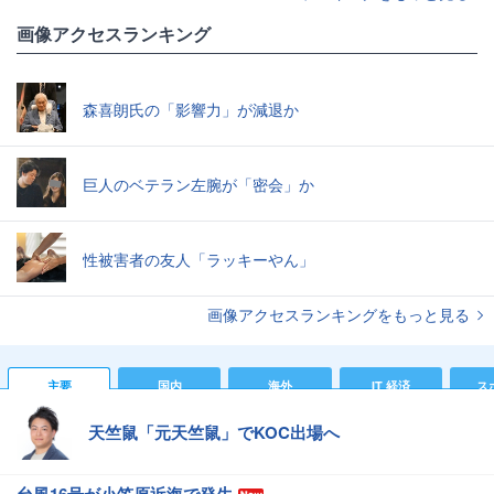
画像アクセスランキング
森喜朗氏の「影響力」が減退か
巨人のベテラン左腕が「密会」か
性被害者の友人「ラッキーやん」
画像アクセスランキングをもっと見る
主要
国内
海外
IT 経済
ス
天竺鼠「元天竺鼠」でKOC出場へ