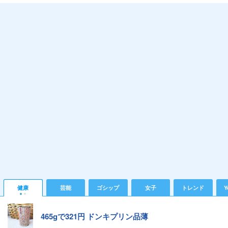
健康
芸能
ゴシップ
女子
トレンド
Y
465gで321円 ドンキプリン品薄