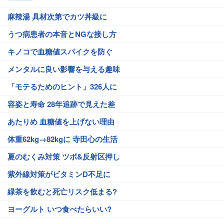
麻辣湯 具材次第でカツ丼級に
うつ病患者の本音とNGな接し方
キノコで血糖値スパイクを防ぐ
メンタルに良い影響を与える趣味
「モテるためのヒント」326人に
容姿と寿命 28年追跡で見えた差
あたりめ 血糖値を上げない理由
体重62kg→82kgに 寺田心の生活
夏のむくみ対策 ツボ&反射区押し
紫外線対策がビタミンD不足に
緑茶を飲むと死亡リスク低まる?
ヨーグルト いつ食べたらいい?