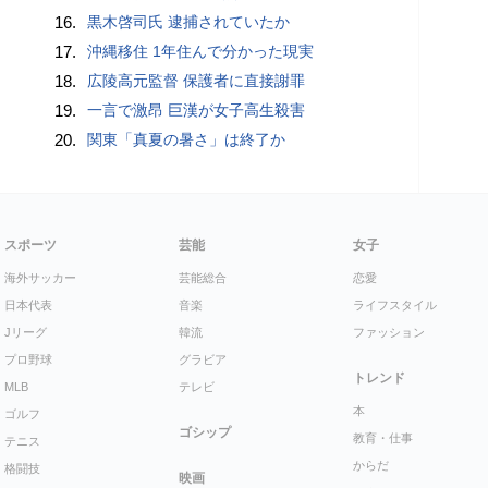
16.
黒木啓司氏 逮捕されていたか
17.
沖縄移住 1年住んで分かった現実
18.
広陵高元監督 保護者に直接謝罪
19.
一言で激昂 巨漢が女子高生殺害
20.
関東「真夏の暑さ」は終了か
スポーツ
芸能
女子
海外サッカー
芸能総合
恋愛
日本代表
音楽
ライフスタイル
Jリーグ
韓流
ファッション
プロ野球
グラビア
トレンド
MLB
テレビ
本
ゴルフ
ゴシップ
教育・仕事
テニス
からだ
格闘技
映画