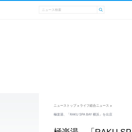
ニューストップ
ライフ総合ニュース
>
>
極楽湯、「RAKU SPA BAY 横浜」を出店
極楽湯、「RAKU SP