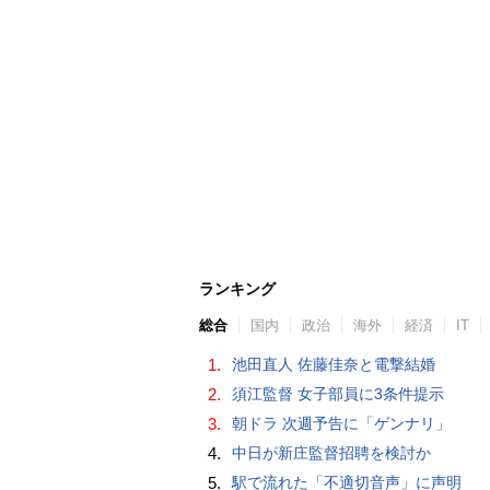
ランキング
総合
国内
政治
海外
経済
IT
1.
池田直人 佐藤佳奈と電撃結婚
2.
須江監督 女子部員に3条件提示
3.
朝ドラ 次週予告に「ゲンナリ」
4.
中日が新庄監督招聘を検討か
5.
駅で流れた「不適切音声」に声明