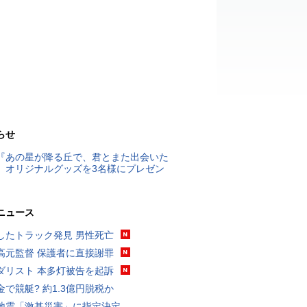
らせ
『あの星が降る丘で、君とまた出会いた
』オリジナルグッズを3名様にプレゼン
ニュース
したトラック発見 男性死亡
高元監督 保護者に直接謝罪
ダリスト 本多灯被告を起訴
金で競艇? 約1.3億円脱税か
地震「激甚災害」に指定決定