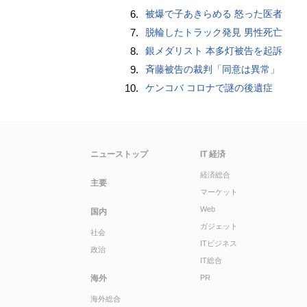
6.
被爆で子あきらめる 怒った医者
7.
脱輪したトラック発見 男性死亡
8.
銀メダリスト 本多灯被告を起訴
9.
斉藤被告の裁判「同意は異常」
10.
ケンコバ コロナで謎の後遺症
ニューストップ
IT 経済
経済総合
主要
マーケット
Web
国内
ガジェット
社会
ITビジネス
政治
IT総合
海外
PR
海外総合