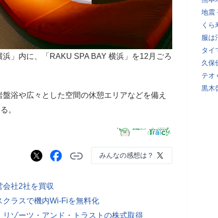
地震
くら
服は
タイ
」内に、「RAKU SPA BAY 横浜」を12月ごろ
久保
テオ
黒木
岩盤浴や広々とした空間の休憩エリアなどを備え
なる。
みんなの感想は？
営会社2社を買収
ラスで機内Wi-Fiを無料化
・リゾーツ・アンド・トラストの株式取得