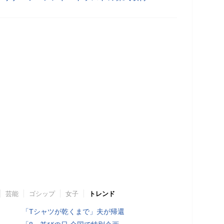
芸能
ゴシップ
女子
トレンド
「Tシャツが乾くまで」夫が帰還