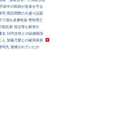
 手術中の医師が患者を守る
寿司 閉店間際の大盛り話題
汗で濡れ皮膚乾燥 男性死亡
で銃乱射 祖父母も殺害か
優太 10代女性との結婚報告
くん 加藤乃愛との破局発表
啓司氏 逮捕されていたか