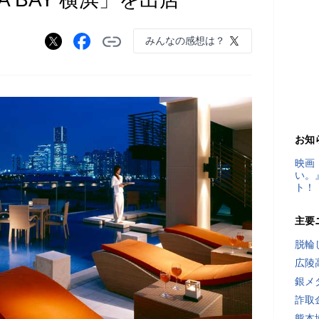
みんなの感想は？
お知
映画
い。
ト！
主要
脱輪
広陵
銀メ
詐取
熊本