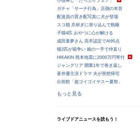
小僧寿し「たっぷりフェア」
ガチャ「サーチ行為」店側の本音
配達員の置き配写真に犬が登場
スコ猫 爪研ぎに潜り込んで熟睡
子猫4匹 おやつに心が解ける
成田童夢さん 高卒認定でAI95点
猫2匹が箱争い 娘の一手で仲直り
HIKAKIN 熊本地震に2000万円寄付
ジャングリア 開業1年で巻き返し
蒼井優主演ドラマ 夫が突然帰宅
出前館「超ゴイゴイヤスー夏祭」
もっと見る
ライブドアニュースを読もう！