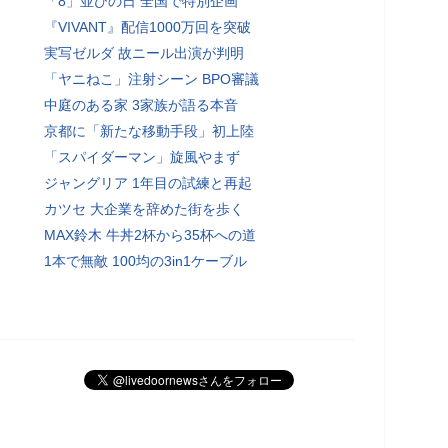
「8」並びの日 全国で特別企画
『VIVANT』配信1000万回を突破
実写ゼルダ 故ニール出演が判明
「ヤニねこ」注射シーン BPO審議
中庭のある家 3家族が語る本音
京都に「新たな移動手段」初上陸
「スパイダーマン」旋風やまず
ジャングリア 1年目の試練と再起
カツセ 大企業を辞めた街を歩く
MAX鈴木 牛丼2杯から35杯への道
1本で無敵 100均の3in1ケーブル