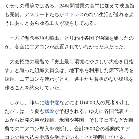
くせりの環境ではある。24時間営業の食堂に加えて映画館
も完備。アスリートたちが
ストレス
のない生活が送れるよ
うにありとあらゆる工夫が凝らしてある。
一方で懸念事項も噴出。とりわけ各国で物議を醸したの
が、各室にエアコンが設置されていなかった点だった。
大会招致の段階で「史上最も環境にやさしい大会を目指
す」と謳った組織委員会は、地下水を利用した床下冷房を
採用。エアコンを使わずとも、選手たち負担のない環境を
作ることを約束していた。
しかし、昨年に
熱中症
などにより5000人の死者を出し
たパリは、今夏も
猛暑
が予想される。ゆえに各国代表チー
ムから反発の声が殺到。米国や英国、そして日本などが自
費でのエアコン導入を決断し、合計2500台の移動式エア
コンの持ち込み申請を受けていることが判明している。