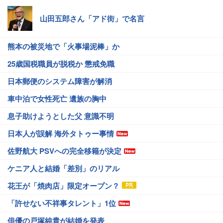
山田五郎さん「アド街」で名言
熊本の被災地で「火事場泥棒」か
25歳国税職員が脱税か 懲戒免職
日本郵便のシステム障害が解消
車中泊で女性死亡 遺族の胸中
息子助けようとした父 意識不明
日本人が誤解 海外タトゥー事情
佐野航大 PSVへの完全移籍が決定
ケニア人と結婚「差別」のリアル
花王が「焼肉店」限定オープン？
「許せない不祥事タレント」1位
俳優の戸塚純貴が結婚を発表