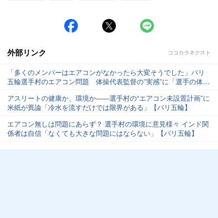
外部リンク
ココカラネクスト
「多くのメンバーはエアコンがなかったら大変そうでした」パリ
五輪選手村のエアコン問題 体操代表監督の”実感”に「選手の体調
管理が大事」【パリ五輪】
アスリートの健康か、環境か――選手村の“エアコン未設置計画”に
米紙が異論「冷水を流すだけでは限界がある」【パリ五輪】
エアコン無しは問題にあらず？ 選手村の環境に意見様々 インド関
係者は自信「なくても大きな問題にはならない」【パリ五輪】