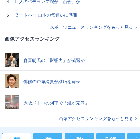
巨人のベテラン左腕が「密会」か
4
ヌートバー 山本の気遣いに感謝
5
スポーツニュースランキングをもっと見る
画像アクセスランキング
森喜朗氏の「影響力」が減退か
俳優の戸塚純貴が結婚を発表
大阪メトロの列車で「煙が充満」
画像アクセスランキングをもっと見る
主要
国内
海外
IT 経済
ス