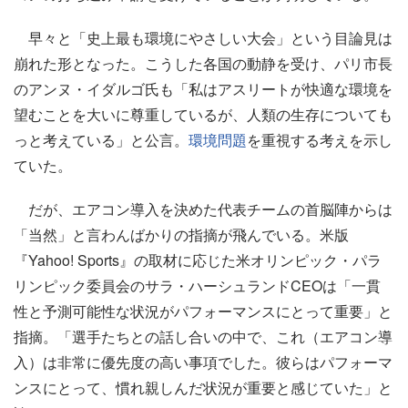
早々と「史上最も環境にやさしい大会」という目論見は
崩れた形となった。こうした各国の動静を受け、パリ市長
のアンヌ・イダルゴ氏も「私はアスリートが快適な環境を
望むことを大いに尊重しているが、人類の生存についても
っと考えている」と公言。
環境問題
を重視する考えを示し
ていた。
だが、エアコン導入を決めた代表チームの首脳陣からは
「当然」と言わんばかりの指摘が飛んでいる。米版
『Yahoo! Sports』の取材に応じた米オリンピック・パラ
リンピック委員会のサラ・ハーシュランドCEOは「一貫
性と予測可能性な状況がパフォーマンスにとって重要」と
指摘。「選手たちとの話し合いの中で、これ（エアコン導
入）は非常に優先度の高い事項でした。彼らはパフォーマ
ンスにとって、慣れ親しんだ状況が重要と感じていた」と