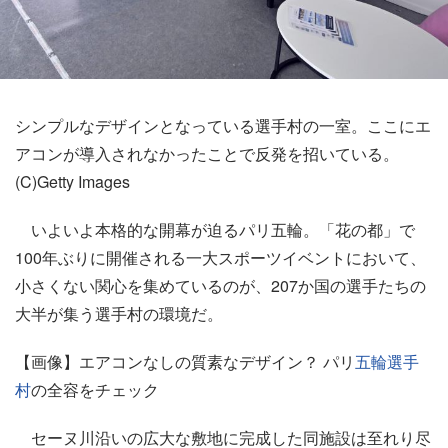
シンプルなデザインとなっている選手村の一室。ここにエ
アコンが導入されなかったことで反発を招いている。
(C)Getty Images
いよいよ本格的な開幕が迫るパリ五輪。「花の都」で
100年ぶりに開催される一大スポーツイベントにおいて、
小さくない関心を集めているのが、207か国の選手たちの
大半が集う選手村の環境だ。
【画像】エアコンなしの質素なデザイン？ パリ
五輪選手
村
の全容をチェック
セーヌ川沿いの広大な敷地に完成した同施設は至れり尽