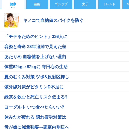
健康
芸能
ゴシップ
女子
トレンド
Y
キノコで血糖値スパイクを防ぐ
「モテるためのヒント」326人に
容姿と寿命 28年追跡で見えた差
あたりめ 血糖値を上げない理由
体重62kg→82kgに 寺田心の生活
夏のむくみ対策 ツボ&反射区押し
紫外線対策がビタミンD不足に
緑茶を飲むと死亡リスク低まる?
ヨーグルト いつ食べたらいい?
休みだが疲れる 隠れ疲労対策は
母が娘に減量強要→家庭内別居へ