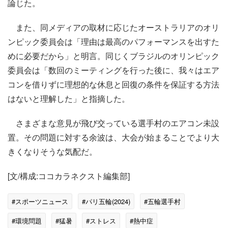
論じた。
また、同メディアの取材に応じたオーストラリアのオリ
ンピック委員会は「理由は最高のパフォーマンスを出すた
めに必要だから」と明言。同じくブラジルのオリンピック
委員会は「数回のミーティングを行った後に、我々はエア
コンを借りずに理想的な休息と回復の条件を保証する方法
はないと理解した」と指摘した。
さまざまな意見が飛び交っている選手村のエアコン未設
置。その問題に対する余波は、大会が始まることでより大
きくなりそうな気配だ。
[文/構成:ココカラネクスト編集部]
#スポーツニュース
#パリ五輪(2024)
#五輪選手村
#環境問題
#猛暑
#ストレス
#熱中症