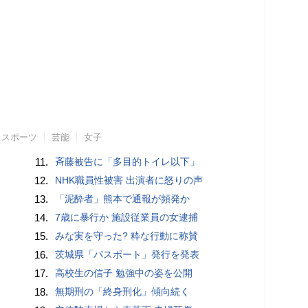
スポーツ
芸能
女子
11.
斉藤被告に「多目的トイレ以下」
12.
NHK職員性被害 出演者に怒りの声
13.
「泥酔者」熊本で通報が頻発か
14.
7歳に暴行か 施設従業員の女逮捕
15.
みな実を守った? 粋な行動に称賛
16.
茨城県「パスポート」発行を発表
17.
高校生の信子 勉強中の姿を公開
18.
無期刑の「終身刑化」傾向続く