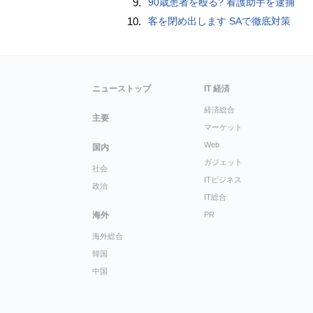
9.
90歳患者を殴る? 看護助手を逮捕
10.
客を閉め出します SAで徹底対策
ニューストップ
IT 経済
経済総合
主要
マーケット
Web
国内
ガジェット
社会
ITビジネス
政治
IT総合
海外
PR
海外総合
韓国
中国