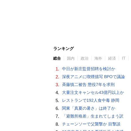
ランキング
総合
国内
政治
海外
経済
IT
1.
中日が新庄監督招聘を検討か
2.
深夜アニメに喫煙描写 BPOで議論
3.
斉藤慎二被告 懲役7年を求刑
4.
大量注文キャンセル43億円以上か
5.
レストランで192人食中毒 静岡
6.
関東「真夏の暑さ」は終了か
7.
「避難所格差」生まれてしまう訳
8.
チェーンソーで父襲撃か 目撃談