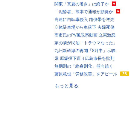
関東「真夏の暑さ」は終了か
「泥酔者」熊本で通報が頻発か
高速に自転車侵入 路側帯を逆走
立体駐車場から車落下 夫婦死傷
高市氏のPV風視察動画 立憲激怒
家の隣が民泊「トラウマなった」
九州新幹線の再開「8月中」示唆
露 原爆投下巡り広島市長を批判
無期刑の「終身刑化」傾向続く
藤原竜也「労務改善」をアピール
もっと見る