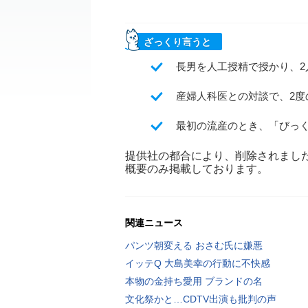
ざっくり言うと
長男を人工授精で授かり、
産婦人科医との対談で、2度
最初の流産のとき、「びっ
提供社の都合により、削除されまし
概要のみ掲載しております。
関連ニュース
パンツ朝変える おさむ氏に嫌悪
イッテQ 大島美幸の行動に不快感
本物の金持ち愛用 ブランドの名
文化祭かと…CDTV出演も批判の声