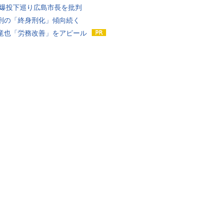
原爆投下巡り広島市長を批判
刑の「終身刑化」傾向続く
竜也「労務改善」をアピール