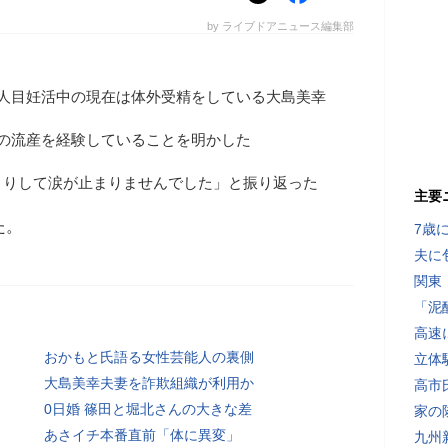
by ライブドアニュース編集部
2人目妊活中の現在は体外受精をしている大島美幸
の流産を経験していることを明かした
くりして涙が止まりませんでした」と振り返った
主要
た。
7歳
夫に
関東
「泥
高速
おかもと氏語る女性芸能人の裏側
立体
大島美幸夫妻を詐欺組織が利用か
高市
0日婚 篠田と堀北さんの大きな差
家の
あさイチ本番直前「体に異変」
九州