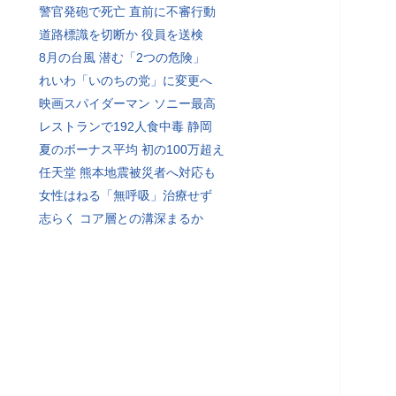
警官発砲で死亡 直前に不審行動
道路標識を切断か 役員を送検
8月の台風 潜む「2つの危険」
れいわ「いのちの党」に変更へ
映画スパイダーマン ソニー最高
レストランで192人食中毒 静岡
夏のボーナス平均 初の100万超え
任天堂 熊本地震被災者へ対応も
女性はねる「無呼吸」治療せず
志らく コア層との溝深まるか