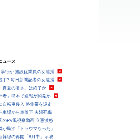
ニュース
に暴行か 施設従業員の女逮捕
包丁? 毎日新聞記者の女逮捕
「真夏の暑さ」は終了か
酔者」熊本で通報が頻発か
に自転車侵入 路側帯を逆走
駐車場から車落下 夫婦死傷
氏のPV風視察動画 立憲激怒
隣が民泊「トラウマなった」
新幹線の再開「8月中」示唆