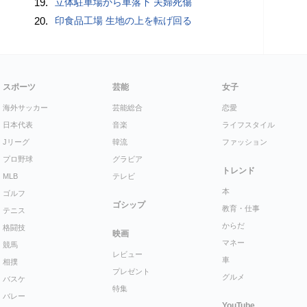
19.
立体駐車場から車落下 夫婦死傷
20.
印食品工場 生地の上を転げ回る
スポーツ
芸能
女子
海外サッカー
芸能総合
恋愛
日本代表
音楽
ライフスタイル
Jリーグ
韓流
ファッション
プロ野球
グラビア
トレンド
MLB
テレビ
本
ゴルフ
ゴシップ
教育・仕事
テニス
からだ
格闘技
映画
マネー
競馬
レビュー
車
相撲
プレゼント
グルメ
バスケ
特集
バレー
YouTube