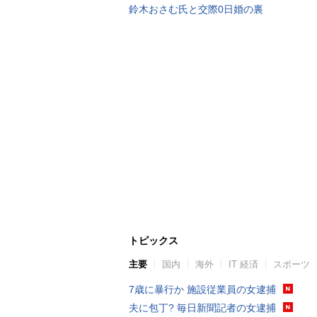
鈴木おさむ氏と交際0日婚の裏
トピックス
主要
国内
海外
IT 経済
スポーツ
7歳に暴行か 施設従業員の女逮捕
夫に包丁? 毎日新聞記者の女逮捕