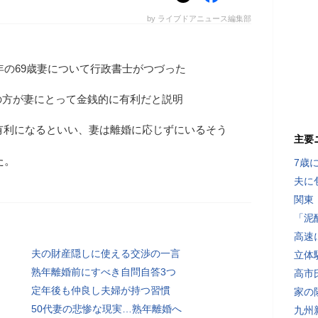
by ライブドアニュース編集部
8年の69歳妻について行政書士がつづった
の方が妻にとって金銭的に有利だと説明
も有利になるといい、妻は離婚に応じずにいるそう
主要
た。
7歳
夫に
関東
「泥
高速
夫の財産隠しに使える交渉の一言
立体
熟年離婚前にすべき自問自答3つ
高市
定年後も仲良し夫婦が持つ習慣
家の
50代妻の悲惨な現実…熟年離婚へ
九州