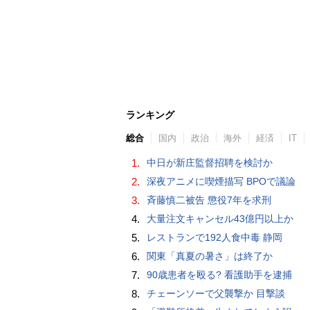
ランキング
総合
国内
政治
海外
経済
IT
1.
中日が新庄監督招聘を検討か
2.
深夜アニメに喫煙描写 BPOで議論
3.
斉藤慎二被告 懲役7年を求刑
4.
大量注文キャンセル43億円以上か
5.
レストランで192人食中毒 静岡
6.
関東「真夏の暑さ」は終了か
7.
90歳患者を殴る? 看護助手を逮捕
8.
チェーンソーで父襲撃か 目撃談