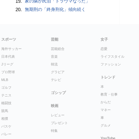
19.
家の隣が民泊「トラウマなった」
20.
無期刑の「終身刑化」傾向続く
スポーツ
芸能
女子
海外サッカー
芸能総合
恋愛
日本代表
音楽
ライフスタイル
Jリーグ
韓流
ファッション
プロ野球
グラビア
トレンド
MLB
テレビ
本
ゴルフ
ゴシップ
教育・仕事
テニス
からだ
格闘技
映画
マネー
競馬
レビュー
車
相撲
プレゼント
グルメ
バスケ
特集
バレー
YouTube