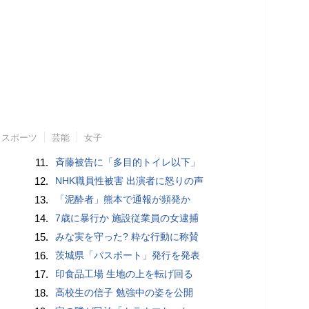
スポーツ
芸能
女子
11.
斉藤被告に「多目的トイレ以下」
12.
NHK職員性被害 出演者に怒りの声
13.
「泥酔者」熊本で通報が頻発か
14.
7歳に暴行か 施設従業員の女逮捕
15.
みな実を守った? 粋な行動に称賛
16.
茨城県「パスポート」発行を発表
17.
印食品工場 生地の上を転げ回る
18.
高校生の信子 勉強中の姿を公開