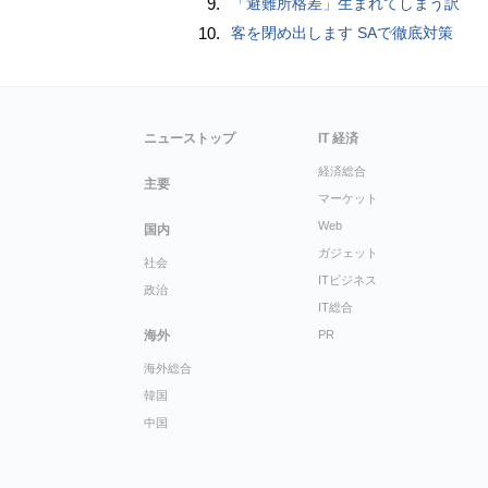
9.
「避難所格差」生まれてしまう訳
10.
客を閉め出します SAで徹底対策
ニューストップ
IT 経済
経済総合
主要
マーケット
Web
国内
ガジェット
社会
ITビジネス
政治
IT総合
海外
PR
海外総合
韓国
中国