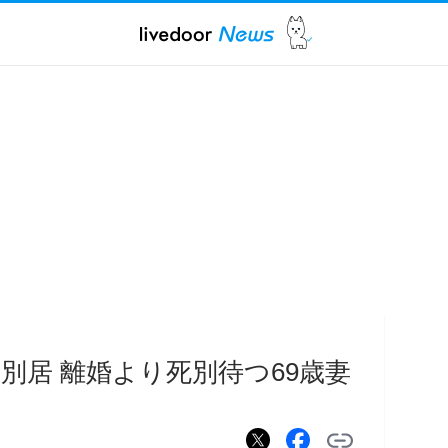
年別居 離婚より死別待つ69歳妻