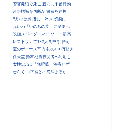
警官発砲で死亡 直前に不審行動
道路標識を切断か 役員を送検
8月の台風 潜む「2つの危険」
れいわ「いのちの党」に変更へ
映画スパイダーマン ソニー最高
レストランで192人食中毒 静岡
夏のボーナス平均 初の100万超え
任天堂 熊本地震被災者へ対応も
女性はねる「無呼吸」治療せず
志らく コア層との溝深まるか