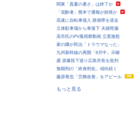
関東「真夏の暑さ」は終了か
「泥酔者」熊本で通報が頻発か
高速に自転車侵入 路側帯を逆走
立体駐車場から車落下 夫婦死傷
高市氏のPV風視察動画 立憲激怒
家の隣が民泊「トラウマなった」
九州新幹線の再開「8月中」示唆
露 原爆投下巡り広島市長を批判
無期刑の「終身刑化」傾向続く
藤原竜也「労務改善」をアピール
もっと見る