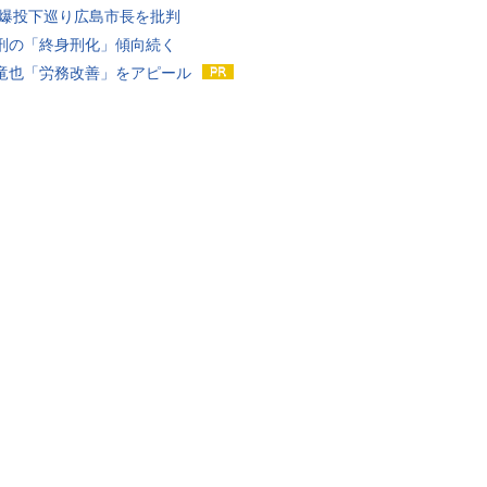
原爆投下巡り広島市長を批判
刑の「終身刑化」傾向続く
竜也「労務改善」をアピール