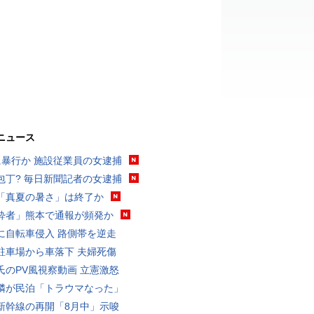
ニュース
に暴行か 施設従業員の女逮捕
包丁? 毎日新聞記者の女逮捕
「真夏の暑さ」は終了か
酔者」熊本で通報が頻発か
に自転車侵入 路側帯を逆走
駐車場から車落下 夫婦死傷
氏のPV風視察動画 立憲激怒
隣が民泊「トラウマなった」
新幹線の再開「8月中」示唆