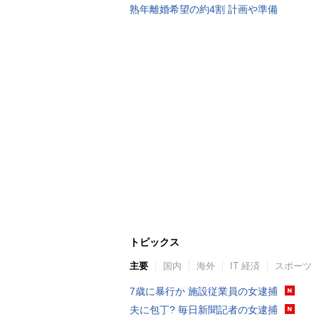
熟年離婚希望の約4割 計画や準備
トピックス
主要
国内
海外
IT 経済
スポーツ
7歳に暴行か 施設従業員の女逮捕
夫に包丁? 毎日新聞記者の女逮捕