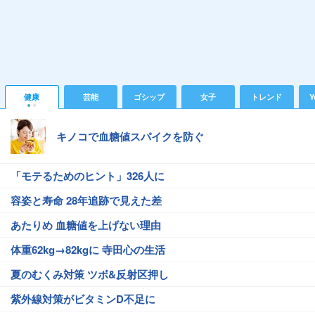
健康
芸能
ゴシップ
女子
トレンド
Y
キノコで血糖値スパイクを防ぐ
「モテるためのヒント」326人に
容姿と寿命 28年追跡で見えた差
あたりめ 血糖値を上げない理由
体重62kg→82kgに 寺田心の生活
夏のむくみ対策 ツボ&反射区押し
紫外線対策がビタミンD不足に