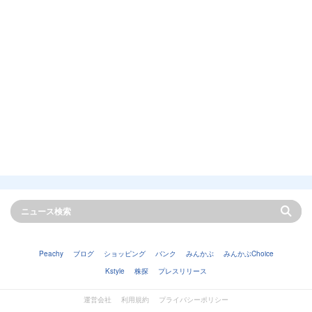
Peachy
ブログ
ショッピング
バンク
みんかぶ
みんかぶChoice
Kstyle
株探
プレスリリース
運営会社
利用規約
プライバシーポリシー