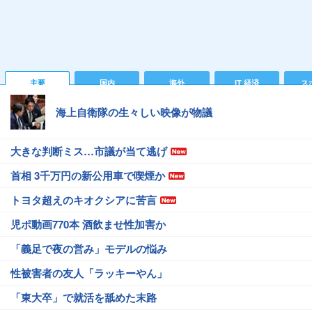
主要
国内
海外
IT 経済
ス
海上自衛隊の生々しい映像が物議
大きな判断ミス…市議が当て逃げ
首相 3千万円の新公用車で喫煙か
トヨタ超えのキオクシアに苦言
児ポ動画770本 酒飲ませ性加害か
「義足で夜の営み」モデルの悩み
性被害者の友人「ラッキーやん」
「東大卒」で就活を舐めた末路