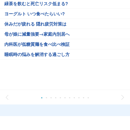
緑茶を飲むと死亡リスク低まる?
ヨーグルト いつ食べたらいい?
休みだが疲れる 隠れ疲労対策は
母が娘に減量強要→家庭内別居へ
内科医が低糖質麺を食べ比べ検証
睡眠時の悩みを解消する過ごし方