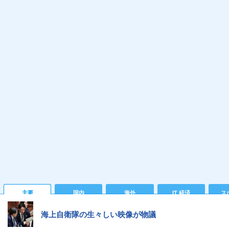
主要
国内
海外
IT 経済
ス
海上自衛隊の生々しい映像が物議