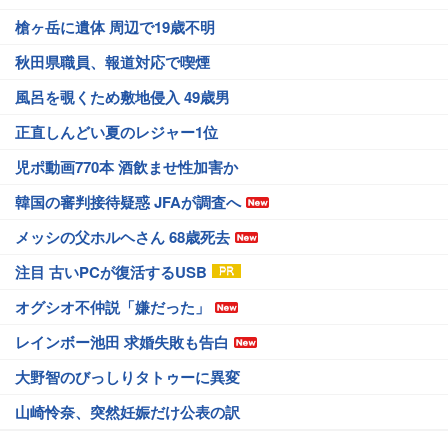
槍ヶ岳に遺体 周辺で19歳不明
秋田県職員、報道対応で喫煙
風呂を覗くため敷地侵入 49歳男
正直しんどい夏のレジャー1位
児ポ動画770本 酒飲ませ性加害か
韓国の審判接待疑惑 JFAが調査へ
メッシの父ホルヘさん 68歳死去
注目 古いPCが復活するUSB
オグシオ不仲説「嫌だった」
レインボー池田 求婚失敗も告白
大野智のびっしりタトゥーに異変
山崎怜奈、突然妊娠だけ公表の訳