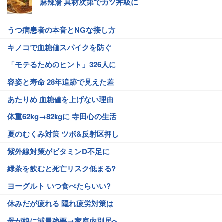
麻辣湯 具材次第でカツ丼級に
うつ病患者の本音とNGな接し方
キノコで血糖値スパイクを防ぐ
「モテるためのヒント」326人に
容姿と寿命 28年追跡で見えた差
あたりめ 血糖値を上げない理由
体重62kg→82kgに 寺田心の生活
夏のむくみ対策 ツボ&反射区押し
紫外線対策がビタミンD不足に
緑茶を飲むと死亡リスク低まる?
ヨーグルト いつ食べたらいい?
休みだが疲れる 隠れ疲労対策は
母が娘に減量強要→家庭内別居へ