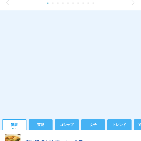
健康
芸能
ゴシップ
女子
トレンド
Y