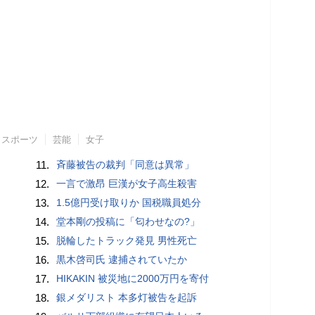
スポーツ
芸能
女子
11.
斉藤被告の裁判「同意は異常」
12.
一言で激昂 巨漢が女子高生殺害
13.
1.5億円受け取りか 国税職員処分
14.
堂本剛の投稿に「匂わせなの?」
15.
脱輪したトラック発見 男性死亡
16.
黒木啓司氏 逮捕されていたか
17.
HIKAKIN 被災地に2000万円を寄付
18.
銀メダリスト 本多灯被告を起訴