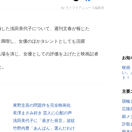
by ライブドアニュース編集部
婚した浅田美代子について、週刊文春が報じた
を満喫し、女優のほかタレントとしても活躍
れ場を演じ、女優としての評価を上げたと映画記者
お知
た。
映画
い。
ト！
主要
脱輪
東野圭吾の問題作を完全映画化
広陵
長澤まさみ好き 芸人に心配の声
銀メ
浅田美代子に「過ぎた発言」波紋
詐取
竹野内豊「あんぱん」選んだわけ
熊本