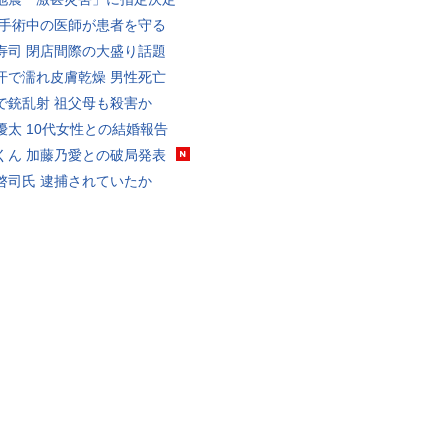
 手術中の医師が患者を守る
寿司 閉店間際の大盛り話題
汗で濡れ皮膚乾燥 男性死亡
で銃乱射 祖父母も殺害か
優太 10代女性との結婚報告
くん 加藤乃愛との破局発表
啓司氏 逮捕されていたか