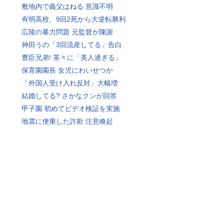
敷地内で義父はねる 意識不明
有明高校、9回2死から大逆転勝利
広陵の暴力問題 元監督が陳謝
神田うの「3回流産してる」告白
豊臣兄弟! 茶々に「美人過ぎる」
保育園園長 女児にわいせつか
「外国人受け入れ反対」大幅増
結婚してる? さかなクンが回答
甲子園 初めてビデオ検証を実施
地震に便乗した詐欺 注意喚起