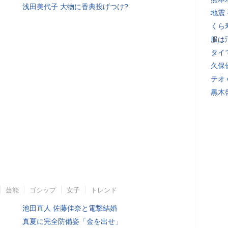
浅田美代子 大物に香典投げつけ?
地震
くら
服は
タイ
久保
テオ
黒木
芸能
ゴシップ
女子
トレンド
池田直人 佐藤佳奈と電撃結婚
真夏に完全防備姿「金を出せ」