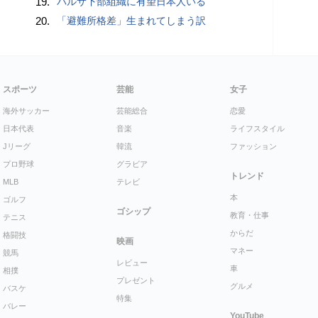
19.
バルサ下部組織に有望日本人いる
20.
「避難所格差」生まれてしまう訳
スポーツ
芸能
女子
海外サッカー
芸能総合
恋愛
日本代表
音楽
ライフスタイル
Jリーグ
韓流
ファッション
プロ野球
グラビア
トレンド
MLB
テレビ
本
ゴルフ
ゴシップ
教育・仕事
テニス
からだ
格闘技
映画
マネー
競馬
レビュー
車
相撲
プレゼント
グルメ
バスケ
特集
バレー
YouTube