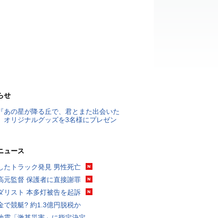
らせ
『あの星が降る丘で、君とまた出会いた
』オリジナルグッズを3名様にプレゼン
ニュース
したトラック発見 男性死亡
高元監督 保護者に直接謝罪
ダリスト 本多灯被告を起訴
金で競艇? 約1.3億円脱税か
地震「激甚災害」に指定決定