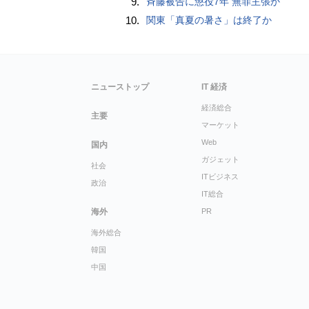
9.
斉藤被告に懲役7年 無罪主張か
10.
関東「真夏の暑さ」は終了か
ニューストップ
IT 経済
経済総合
主要
マーケット
Web
国内
ガジェット
社会
ITビジネス
政治
IT総合
海外
PR
海外総合
韓国
中国