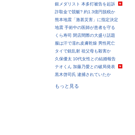
銀メダリスト 本多灯被告を起訴
詐取金で競艇? 約1.3億円脱税か
熊本地震「激甚災害」に指定決定
地震 手術中の医師が患者を守る
くら寿司 閉店間際の大盛り話題
服は汗で濡れ皮膚乾燥 男性死亡
タイで銃乱射 祖父母も殺害か
久保優太 10代女性との結婚報告
テオくん 加藤乃愛との破局発表
黒木啓司氏 逮捕されていたか
もっと見る