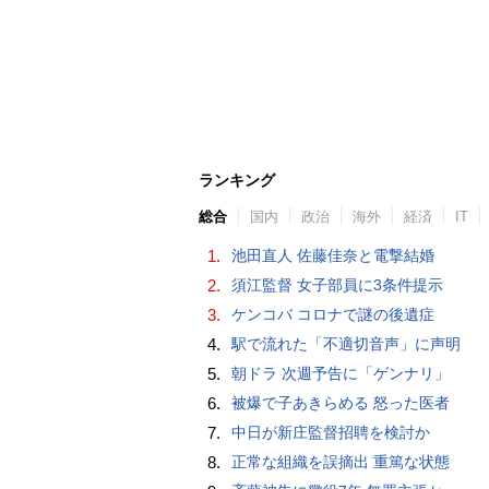
ランキング
総合
国内
政治
海外
経済
IT
1.
池田直人 佐藤佳奈と電撃結婚
2.
須江監督 女子部員に3条件提示
3.
ケンコバ コロナで謎の後遺症
4.
駅で流れた「不適切音声」に声明
5.
朝ドラ 次週予告に「ゲンナリ」
6.
被爆で子あきらめる 怒った医者
7.
中日が新庄監督招聘を検討か
8.
正常な組織を誤摘出 重篤な状態