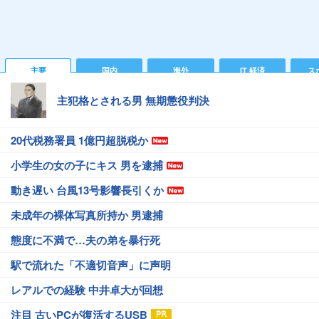
主要
国内
海外
IT 経済
ス
主犯格とされる男 無期懲役判決
20代税務署員 1億円超脱税か
小学生の女の子にキス 男を逮捕
動き遅い 台風13号影響長引くか
未成年の裸体写真所持か 男逮捕
態度に不満で…夫の弟を暴行死
駅で流れた「不適切音声」に声明
レアルでの経験 中井卓大が回想
注目 古いPCが復活するUSB