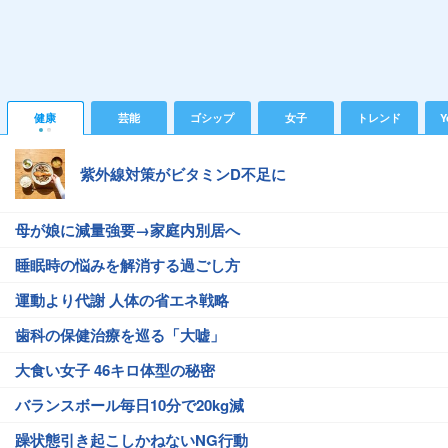
健康
芸能
ゴシップ
女子
トレンド
Y
紫外線対策がビタミンD不足に
母が娘に減量強要→家庭内別居へ
睡眠時の悩みを解消する過ごし方
運動より代謝 人体の省エネ戦略
歯科の保健治療を巡る「大嘘」
大食い女子 46キロ体型の秘密
バランスボール毎日10分で20kg減
躁状態引き起こしかねないNG行動