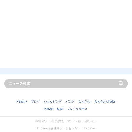
Peachy
ブログ
ショッピング
バンク
みんかぶ
みんかぶChoice
Kstyle
株探
プレスリリース
運営会社
利用規約
プライバシーポリシー
livedoorお客様サポートセンター
livedoor