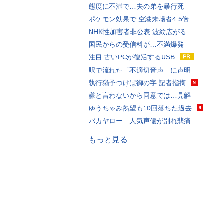
態度に不満で…夫の弟を暴行死
ポケモン効果で 空港来場者4.5倍
NHK性加害者非公表 波紋広がる
国民からの受信料が…不満爆発
注目 古いPCが復活するUSB
駅で流れた「不適切音声」に声明
執行猶予つけば御の字 記者指摘
嫌と言わないから同意では…見解
ゆうちゃみ熱望も10回落ちた過去
バカヤロー…人気声優が別れ悲痛
もっと見る