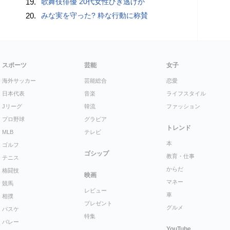
19.
歌舞伎俳優 20代女性ひき逃げか
20.
みな実を守った? 粋な行動に称賛
スポーツ
芸能
女子
海外サッカー
芸能総合
恋愛
日本代表
音楽
ライフスタイル
Jリーグ
韓流
ファッション
プロ野球
グラビア
トレンド
MLB
テレビ
本
ゴルフ
ゴシップ
教育・仕事
テニス
からだ
格闘技
映画
マネー
競馬
レビュー
車
相撲
プレゼント
グルメ
バスケ
特集
バレー
YouTube