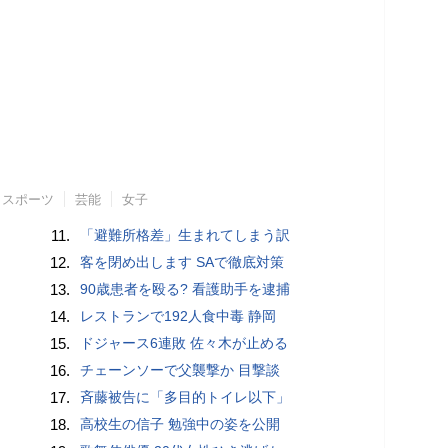
スポーツ
芸能
女子
11.
「避難所格差」生まれてしまう訳
12.
客を閉め出します SAで徹底対策
13.
90歳患者を殴る? 看護助手を逮捕
14.
レストランで192人食中毒 静岡
15.
ドジャース6連敗 佐々木が止める
16.
チェーンソーで父襲撃か 目撃談
17.
斉藤被告に「多目的トイレ以下」
18.
高校生の信子 勉強中の姿を公開