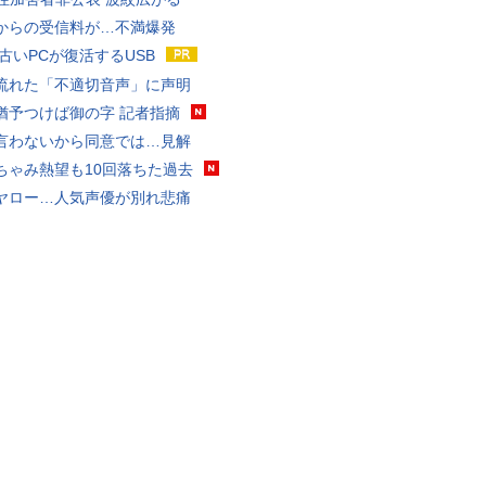
からの受信料が…不満爆発
 古いPCが復活するUSB
流れた「不適切音声」に声明
猶予つけば御の字 記者指摘
言わないから同意では…見解
ちゃみ熱望も10回落ちた過去
ヤロー…人気声優が別れ悲痛