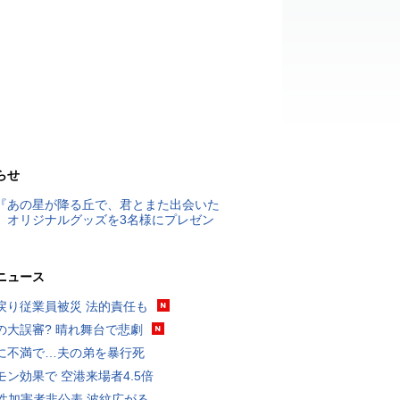
らせ
『あの星が降る丘で、君とまた出会いた
』オリジナルグッズを3名様にプレゼン
ニュース
戻り従業員被災 法的責任も
の大誤審? 晴れ舞台で悲劇
に不満で…夫の弟を暴行死
モン効果で 空港来場者4.5倍
K性加害者非公表 波紋広がる