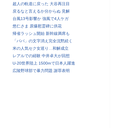
超人の軌道に戻った 大谷再注目
戻るなと言えるか分からぬ 見解
台風13号影響か 強風で4人ケガ
悠仁さま 原爆慰霊碑に供花
帰省ラッシュ開始 新幹線満席も
「パパ」の文字消え完全沈黙続く
米の人気セク女巡り…和解成立
レアルでの経験 中井卓大が回想
U-20世界陸上 1500mで日本人躍進
広陵野球部で暴力問題 謝罪表明