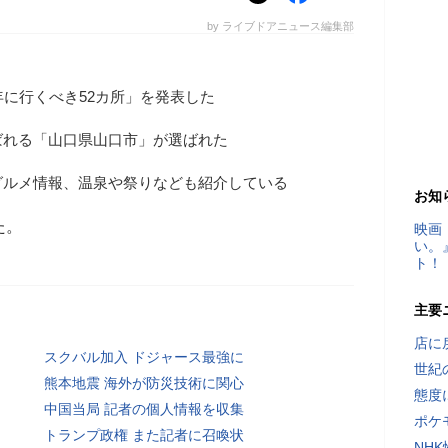
by ライブドアニュース編集部
4年に行くべき52カ所」を発表した
ばれる「山口県山口市」が選ばれた
グルメ情報、温泉や祭りなども紹介している
お知
た。
映画
い。
ト！
主要
店に
スクバル加入 ドジャース最強に
世紀
熊本地震 海外が防災技術に関心
態度
中国当局 記者の個人情報を収集
ポケ
トランプ政権 また記者に召喚状
NH