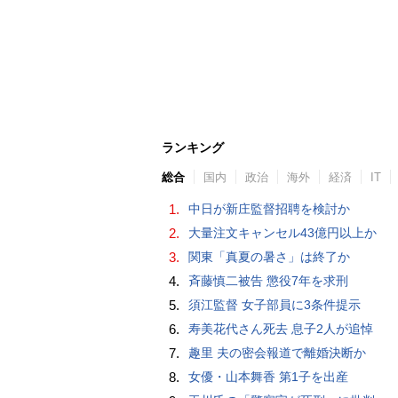
ランキング
総合
国内
政治
海外
経済
IT
1.
中日が新庄監督招聘を検討か
2.
大量注文キャンセル43億円以上か
3.
関東「真夏の暑さ」は終了か
4.
斉藤慎二被告 懲役7年を求刑
5.
須江監督 女子部員に3条件提示
6.
寿美花代さん死去 息子2人が追悼
7.
趣里 夫の密会報道で離婚決断か
8.
女優・山本舞香 第1子を出産