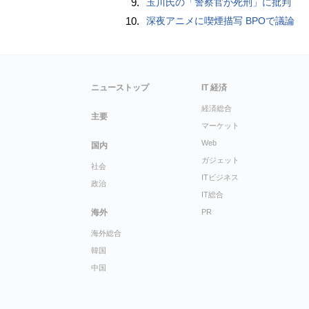
9.
玉川氏の「警察官が死刑」に批判
10.
深夜アニメに喫煙描写 BPOで議論
ニューストップ
IT 経済
経済総合
主要
マーケット
Web
国内
ガジェット
社会
ITビジネス
政治
IT総合
海外
PR
海外総合
韓国
中国