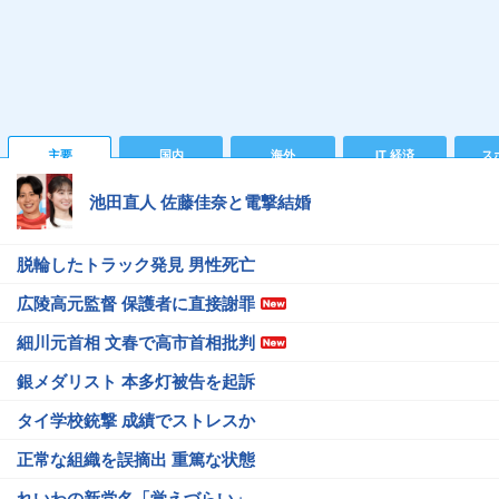
主要
国内
海外
IT 経済
ス
池田直人 佐藤佳奈と電撃結婚
脱輪したトラック発見 男性死亡
広陵高元監督 保護者に直接謝罪
細川元首相 文春で高市首相批判
銀メダリスト 本多灯被告を起訴
タイ学校銃撃 成績でストレスか
正常な組織を誤摘出 重篤な状態
れいわの新党名「覚えづらい」