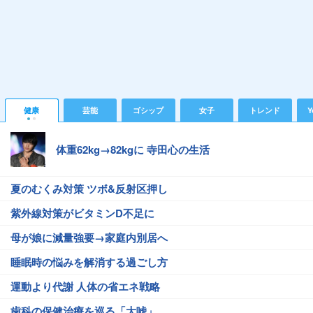
健康
芸能
ゴシップ
女子
トレンド
Y
体重62kg→82kgに 寺田心の生活
夏のむくみ対策 ツボ&反射区押し
紫外線対策がビタミンD不足に
母が娘に減量強要→家庭内別居へ
睡眠時の悩みを解消する過ごし方
運動より代謝 人体の省エネ戦略
歯科の保健治療を巡る「大嘘」