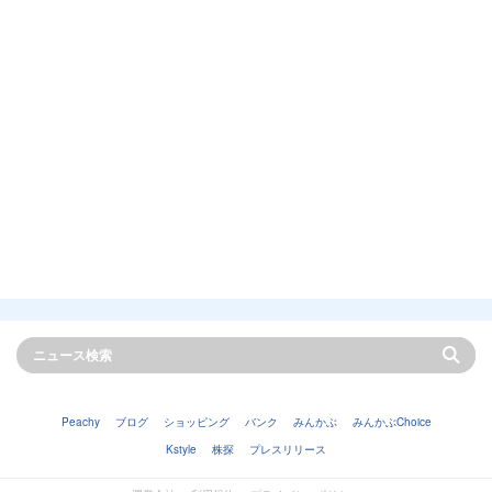
Peachy
ブログ
ショッピング
バンク
みんかぶ
みんかぶChoice
Kstyle
株探
プレスリリース