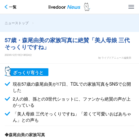
一覧
>
ニューストップ
57歳・森尾由美の家族写真に絶賛「美人母娘 三代
そっくりですね」
2023年12月19日13時24分
by ライブドアニュース編集部
ざっくり言うと
現在57歳の森尾由美が17日、TDLでの家族写真をSNSで公開
した
2人の娘、孫との3世代ショットに、ファンから絶賛の声が上
がっている
「美人母娘 三代そっくりですね」「若くて可愛いおばあちゃ
ん」との声も
◆森尾由美の家族写真