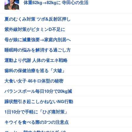
体重62kg→82kgに 寺田心の生活
夏のむくみ対策 ツボ&反射区押し
紫外線対策がビタミンD不足に
母が娘に減量強要→家庭内別居へ
睡眠時の悩みを解消する過ごし方
運動より代謝 人体の省エネ戦略
歯科の保健治療を巡る「大嘘」
大食い女子 46キロ体型の秘密
バランスボール毎日10分で20kg減
躁状態引き起こしかねないNG行動
1日10分で手軽に「ひざ痛対策」
キウイを食べる際の3つの注意点