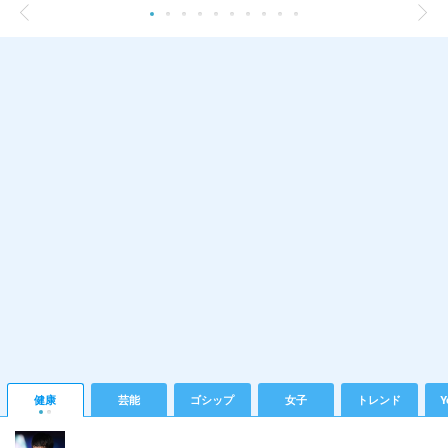
健康
芸能
ゴシップ
女子
トレンド
Y