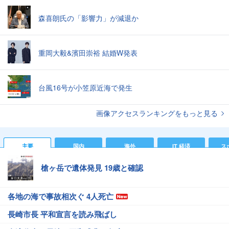
森喜朗氏の「影響力」が減退か
重岡大毅&濱田崇裕 結婚W発表
台風16号が小笠原近海で発生
画像アクセスランキングをもっと見る
主要
国内
海外
IT 経済
ス
槍ヶ岳で遺体発見 19歳と確認
各地の海で事故相次ぐ 4人死亡
長崎市長 平和宣言を読み飛ばし