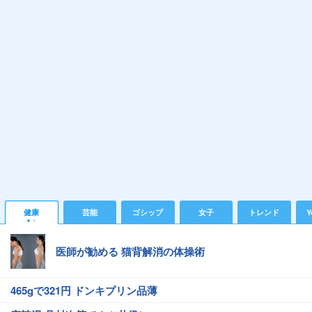
健康
芸能
ゴシップ
女子
トレンド
Y
医師が勧める 猫背解消の体操術
465gで321円 ドンキプリン品薄