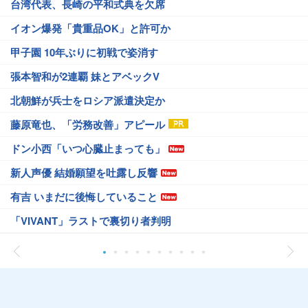
台湾代表、長崎の平和式典を欠席
イオン爆発「貴重品OK」と許可か
甲子園 10年ぶりに初戦で姿消す
張本智和が2連覇 妹とアベックV
北朝鮮が兵士をロシア派遣決定か
藤原竜也、「労務改善」アピール
ドン小西「いつ心臓止まっても」
新人声優 結婚願望を吐露し反響
有吉 いまだに後悔していること
「VIVANT」ラストで裏切り者判明