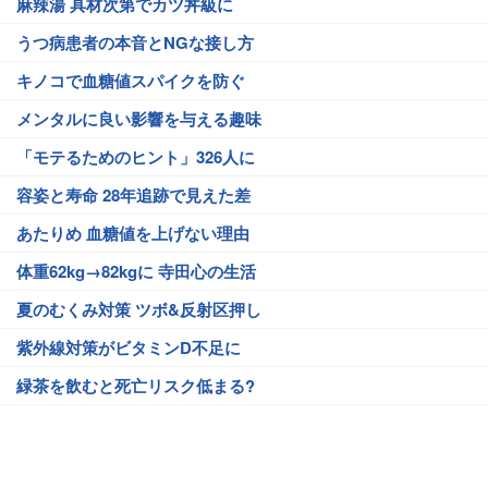
麻辣湯 具材次第でカツ丼級に
うつ病患者の本音とNGな接し方
キノコで血糖値スパイクを防ぐ
メンタルに良い影響を与える趣味
「モテるためのヒント」326人に
容姿と寿命 28年追跡で見えた差
あたりめ 血糖値を上げない理由
体重62kg→82kgに 寺田心の生活
夏のむくみ対策 ツボ&反射区押し
紫外線対策がビタミンD不足に
緑茶を飲むと死亡リスク低まる?