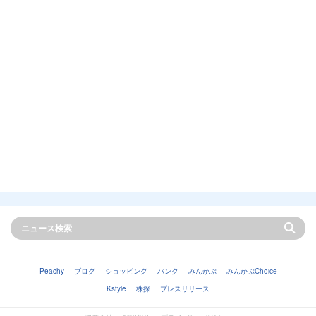
Peachy
ブログ
ショッピング
バンク
みんかぶ
みんかぶChoice
Kstyle
株探
プレスリリース