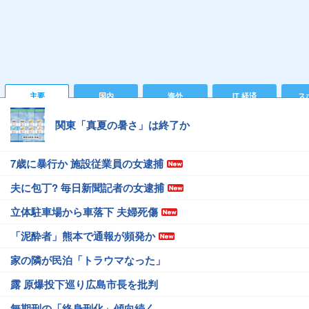
主要
国内
海外
IT 経済
ス
関東「真夏の暑さ」は終了か
7歳に暴行か 施設従業員の女逮捕
夫に包丁? 毎日新聞記者の女逮捕
立体駐車場から車落下 夫婦死傷
「泥酔者」熊本で通報が頻発か
家の隣が民泊「トラウマなった」
露 原爆投下巡り広島市長を批判
無期刑の「終身刑化」傾向続く