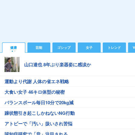
健康
芸能
ゴシップ
女子
トレンド
Y
山口達也 8年ぶり楽器姿に感涙か
運動より代謝 人体の省エネ戦略
大食い女子 46キロ体型の秘密
バランスボール毎日10分で20kg減
躁状態引き起こしかねないNG行動
アトピーで「汚い」扱いされ苦悩
認知症研究で「音」注目される