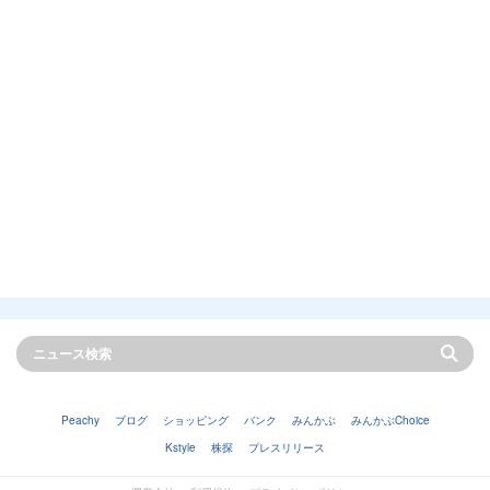
Peachy
ブログ
ショッピング
バンク
みんかぶ
みんかぶChoice
Kstyle
株探
プレスリリース