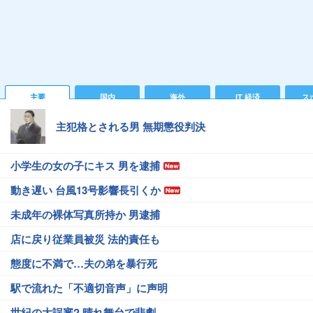
主要
国内
海外
IT 経済
ス
主犯格とされる男 無期懲役判決
小学生の女の子にキス 男を逮捕
動き遅い 台風13号影響長引くか
未成年の裸体写真所持か 男逮捕
店に戻り従業員被災 法的責任も
態度に不満で…夫の弟を暴行死
駅で流れた「不適切音声」に声明
世紀の大誤審? 晴れ舞台で悲劇