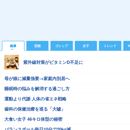
健康
芸能
ゴシップ
女子
トレンド
Y
紫外線対策がビタミンD不足に
母が娘に減量強要→家庭内別居へ
睡眠時の悩みを解消する過ごし方
運動より代謝 人体の省エネ戦略
歯科の保健治療を巡る「大嘘」
大食い女子 46キロ体型の秘密
バランスボール毎日10分で20kg減