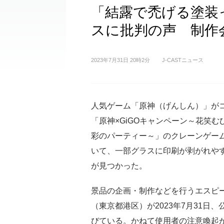
「結露で禿げる塗装
スに批判の声 制作
2023年7月31日 20時2分
J-CASTニュース
人気ゲーム「原神（げんしん）」が
「原神×GiGOキャンペーン～花笑む
彩のパーティー～」のクレーンゲー
いて、一部グラスに印刷が剥がれや
が見つかった。
景品の企画・制作などを行うエスピ
（東京都港区）が2023年7月31
びている。かねて使用者の注意喚起が