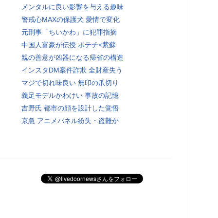
メンタルに良い影響を与える趣味
警戒心MAXの保護犬 愛情で変化
元刑事「ちいかわ」に犯罪指摘
中国人富豪が伝授 ポテチ×紫蘇
親の善意が凶器になる帰省の構造
インスタDM案件詐欺 全財産失う
マジで切れ味良い 無印の爪切り
義足モデルかわけい 事故の記憶
吉野氏 都市の顔を設計した覚悟
京急 アニメパネル紛失・盗難か