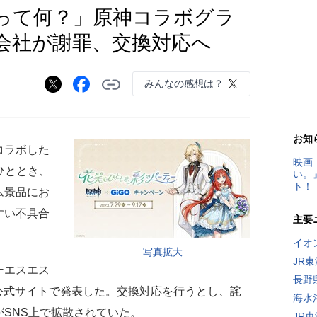
って何？」原神コラボグラ
会社が謝罪、交換対応へ
みんなの感想は？
お知
コラボした
映画
ひととき、
い。
ト！
ム景品にお
すい不具合
主要
イオ
写真拡大
JR
ーエスエス
長野
日、公式サイトで発表した。交換対応を行うとし、詫
海水
SNS上で拡散されていた。
JR