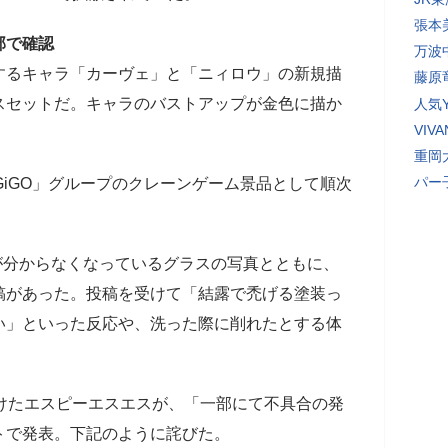
張本
部で確認
万波
するキャラ「カーヴェ」と「ニィロウ」の新規描
藤原
スセットだ。キャラのバストアップが金色に描か
人気Y
VI
重岡
パー
GiGO」グループのクレーンゲーム景品として順次
が分からなくなっているグラスの写真とともに、
稿があった。投稿を受けて「結露で禿げる塗装っ
い」といった反応や、洗った際に削れたとする体
けたエスピーエスエスが、「一部にて不具合の発
トで発表。下記のように詫びた。