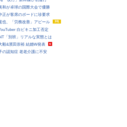
美和が卓球の国際大会で優勝
中正が客席のボードに珍要求
竜也、「労務改善」アピール
ouTuber 白ビキニ加工否定
VANT「別班」リアルな実態とは
大毅&濱田崇裕 結婚W発表
子の認知症 老老介護に不安