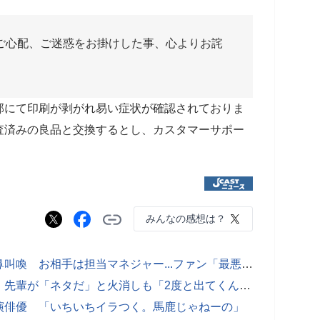
ご心配、ご迷惑をお掛けした事、心よりお詫
部にて印刷が剥がれ易い症状が確認されておりま
査済みの良品と交換するとし、カスタマーサポー
みんなの感想は？
女子高生アイドル「妊娠」発表で阿鼻叫喚 お相手は担当マネジャー...ファン「最悪の裏切り行為」
女性声優に下ネタジョークで大炎上 先輩が「ネタだ」と火消しも「2度と出てくんな」
演俳優 「いちいちイラつく。馬鹿じゃねーの」