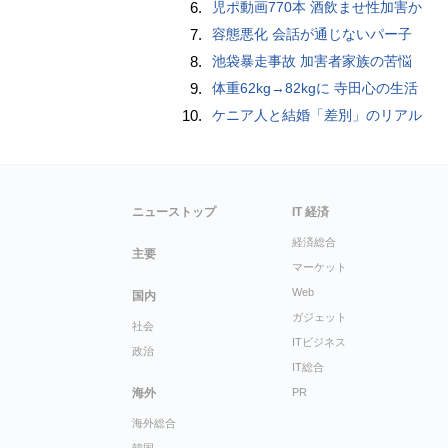
6.
児ポ動画770本 酒飲ませ性加害か
7.
容態悪化 会話が通じないパー子
8.
池袋暴走事故 加害者家族の苦悩
9.
体重62kg→82kgに 寺田心の生活
10.
ケニア人と結婚「差別」のリアル
ニューストップ
IT 経済
経済総合
主要
マーケット
Web
国内
ガジェット
社会
ITビジネス
政治
IT総合
海外
PR
海外総合
韓国