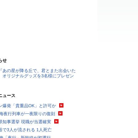
らせ
『あの星が降る丘で、君とまた出会いた
』オリジナルグッズを3名様にプレゼン
ニュース
ン爆発「貴重品OK」と許可か
東海夜行列車が一夜限りの復刻
県知事選挙 現職が当選確実
浴で3人が流される 1人死亡
東海「夜行」新幹線が初運行