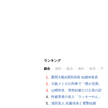
ランキング
総合
国内
政治
海外
経済
IT
1.
重岡大毅&濱田崇裕 結婚W発表
2.
大阪メトロの列車で「煙が充満」
3.
山崎怜奈、突然妊娠だけ公表の訳
4.
性被害者の友人「ラッキーやん」
5.
池田直人 佐藤佳奈と電撃結婚