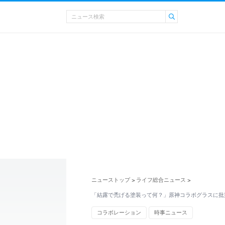
ニューストップ
ライフ総合ニュース
>
>
「結露で禿げる塗装って何？」原神コラボグラスに批
コラボレーション
時事ニュース