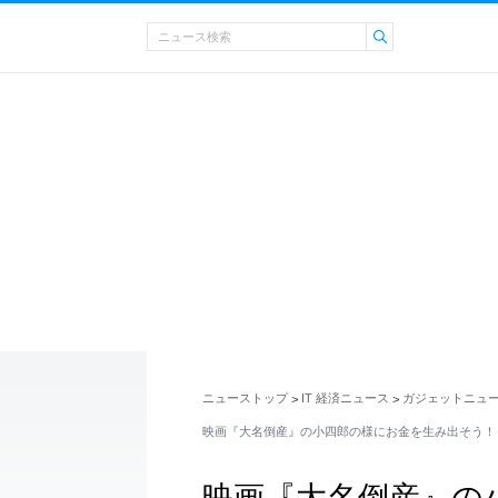
ニューストップ
IT 経済ニュース
ガジェットニュ
>
>
映画『大名倒産』の小四郎の様にお金を生み出そう！
映画『大名倒産』の