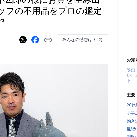
ッフの不用品をプロの鑑定
？
みんなの感想は？
お知
映画
い。
ト！
主要
20
小学
動き
世紀
態度