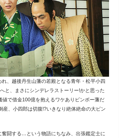
われ、越後丹生山藩の若殿となる⻘年・松平小四
様へと、まさにシンデレラストーリー!かと思った
価値で借金100億を抱えるワケありビンボー藩だ
倒産、小四郎は切腹!?いきなり絶体絶命の大ピン
に奮闘する…という物語にちなみ、出張鑑定士に