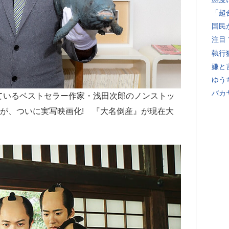
「超
国民
注目
執行
嫌と
ゆう
バカ
ているベストセラー作家・浅田次郎のノンストッ
)が、ついに実写映画化! 『大名倒産』が現在大