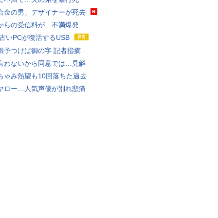
合金の男」デザイナーが死去
からの受信料が…不満爆発
 古いPCが復活するUSB
猶予つけば御の字 記者指摘
言わないから同意では…見解
ちゃみ熱望も10回落ちた過去
ヤロー…人気声優が別れ悲痛