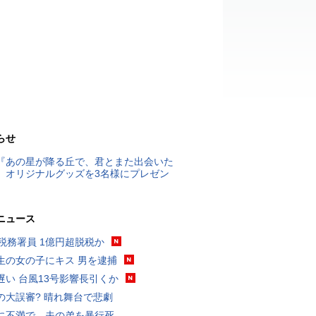
らせ
『あの星が降る丘で、君とまた出会いた
』オリジナルグッズを3名様にプレゼン
ニュース
代税務署員 1億円超脱税か
生の女の子にキス 男を逮捕
遅い 台風13号影響長引くか
の大誤審? 晴れ舞台で悲劇
に不満で…夫の弟を暴行死