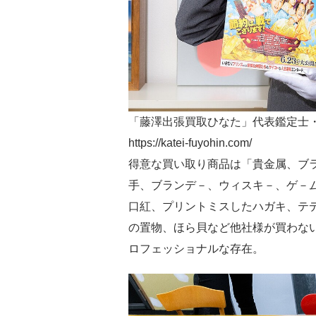
「藤澤出張買取ひなた」代表鑑定士
https://katei-fuyohin.com/
得意な買い取り商品は「貴金属、ブ
手、ブランデ－、ウィスキ－、ゲ－
口紅、プリントミスしたハガキ、テ
の置物、ほら貝など他社様が買わな
ロフェッショナルな存在。