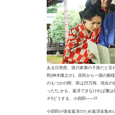
ある日突然、徳川家康の子孫だと言
郎(神木隆之介)。庶⺠から一国の殿
のもつかの間、実は25万両、現在の
った!しかも、返済できなければ藩は
チ!!どうする、小四郎――!?
小四郎が借金返済のため返済金集め