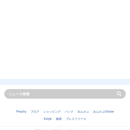
Peachy
ブログ
ショッピング
バンク
みんかぶ
みんかぶChoice
Kstyle
株探
プレスリリース