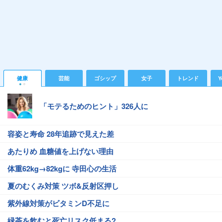
健康
芸能
ゴシップ
女子
トレンド
Y
「モテるためのヒント」326人に
容姿と寿命 28年追跡で見えた差
あたりめ 血糖値を上げない理由
体重62kg→82kgに 寺田心の生活
夏のむくみ対策 ツボ&反射区押し
紫外線対策がビタミンD不足に
緑茶を飲むと死亡リスク低まる?