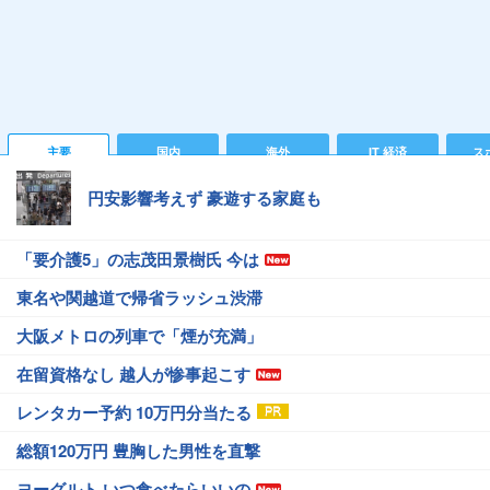
主要
国内
海外
IT 経済
ス
円安影響考えず 豪遊する家庭も
「要介護5」の志茂田景樹氏 今は
東名や関越道で帰省ラッシュ渋滞
大阪メトロの列車で「煙が充満」
在留資格なし 越人が惨事起こす
レンタカー予約 10万円分当たる
総額120万円 豊胸した男性を直撃
ヨーグルト いつ食べたらいいの