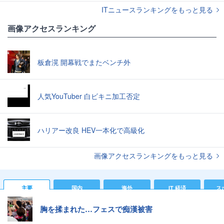
ITニュースランキングをもっと見る
画像アクセスランキング
板倉滉 開幕戦でまたベンチ外
人気YouTuber 白ビキニ加工否定
ハリアー改良 HEV一本化で高級化
画像アクセスランキングをもっと見る
主要
国内
海外
IT 経済
ス
胸を揉まれた…フェスで痴漢被害