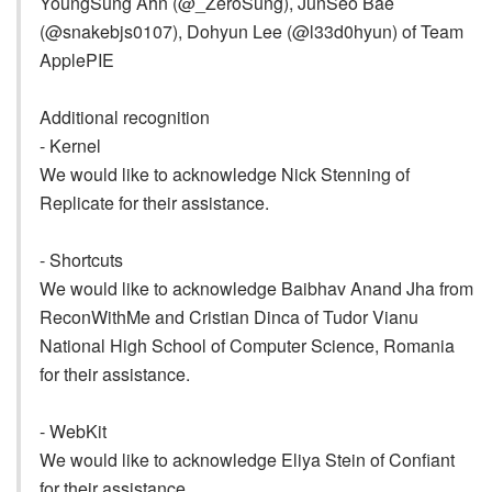
YoungSung Ahn (@_ZeroSung), JunSeo Bae
(@snakebjs0107), Dohyun Lee (@l33d0hyun) of Team
ApplePIE
Additional recognition
- Kernel
We would like to acknowledge Nick Stenning of
Replicate for their assistance.
- Shortcuts
We would like to acknowledge Baibhav Anand Jha from
ReconWithMe and Cristian Dinca of Tudor Vianu
National High School of Computer Science, Romania
for their assistance.
- WebKit
We would like to acknowledge Eliya Stein of Confiant
for their assistance.