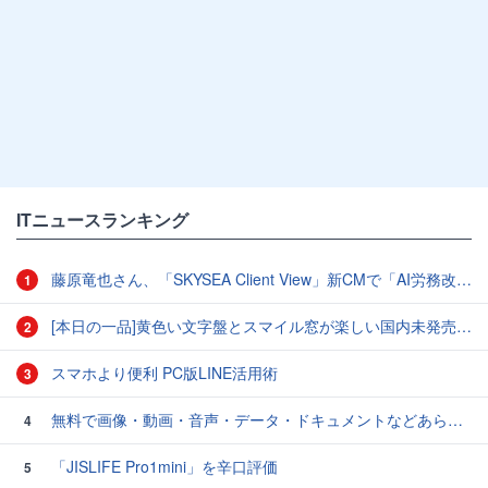
ITニュースランキング
藤原竜也さん、「SKYSEA Client View」新CMで「AI労務改善」をアピール 働き方をAIが分析したら「すぐに休んで」と言われる？
1
[本日の一品]黄色い文字盤とスマイル窓が楽しい国内未発売のCASIO「AMW-880D」
2
スマホより便利 PC版LINE活用術
3
無料で画像・動画・音声・データ・ドキュメントなどあらゆるファイルを自分のローカルPC内で変換できるオープンソースのセルフホスト型ファイルコンバーター「Transmute」、ファイルサイズ制限や透かしの追加など一切なしでユーザー作成も可能
4
「JISLIFE Pro1mini」を辛口評価
5