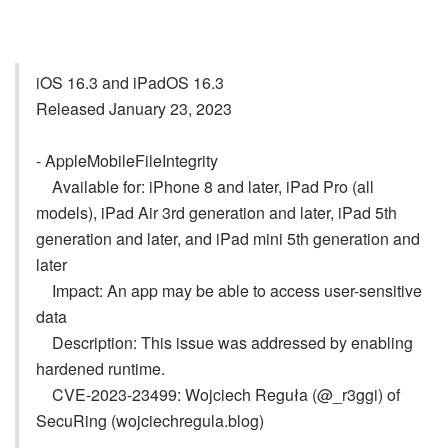
iOS 16.3 and iPadOS 16.3
Released January 23, 2023
- AppleMobileFileIntegrity
Available for: iPhone 8 and later, iPad Pro (all
models), iPad Air 3rd generation and later, iPad 5th
generation and later, and iPad mini 5th generation and
later
Impact: An app may be able to access user-sensitive
data
Description: This issue was addressed by enabling
hardened runtime.
CVE-2023-23499: Wojciech Reguła (@_r3ggi) of
SecuRing (wojciechregula.blog)