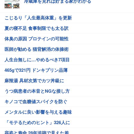
冷蔵庫を見れば貯まる家かわかる
こじるり「人生最高体重」を更新
夏の寝不足 食事制限でも太る訳
体臭の原因 プロテインの可能性
医師が勧める 猫背解消の体操術
人生台無しに…やめるべき7項目
465gで321円 ドンキプリン品薄
麻辣湯 具材次第でカツ丼級に
うつ病患者の本音とNGな接し方
キノコで血糖値スパイクを防ぐ
メンタルに良い影響を与える趣味
「モテるためのヒント」326人に
容姿と寿命 28年追跡で見えた差