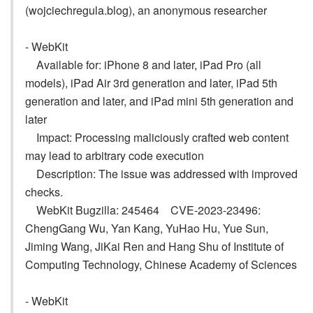
(wojciechregula.blog), an anonymous researcher
- WebKit
Available for: iPhone 8 and later, iPad Pro (all
models), iPad Air 3rd generation and later, iPad 5th
generation and later, and iPad mini 5th generation and
later
Impact: Processing maliciously crafted web content
may lead to arbitrary code execution
Description: The issue was addressed with improved
checks.
WebKit Bugzilla: 245464 CVE-2023-23496:
ChengGang Wu, Yan Kang, YuHao Hu, Yue Sun,
Jiming Wang, JiKai Ren and Hang Shu of Institute of
Computing Technology, Chinese Academy of Sciences
- WebKit