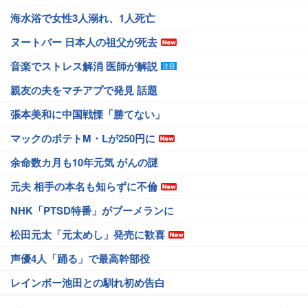
海水浴で女性3人溺れ、1人死亡
ヌートバー 日本人の祖父が死去
音楽でストレス解消 医師が解説
親友の夫をマチアプで発見 話題
張本美和に中国戦慄「勝てない」
マックのポテトM・Lが250円に
余命数カ月も10年元気 がんの謎
元夫 相手の本名も知らずに不倫
NHK「PTSD特番」がブーメランに
松田元太「元太めし」発売に歓喜
声優4人「踊る」で最高幹部役
レインボー池田との馴れ初め告白