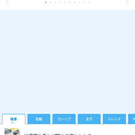
健康
芸能
ゴシップ
女子
トレンド
Y