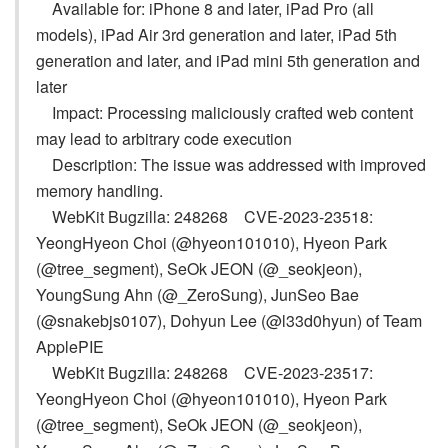
Available for: iPhone 8 and later, iPad Pro (all
models), iPad Air 3rd generation and later, iPad 5th
generation and later, and iPad mini 5th generation and
later
Impact: Processing maliciously crafted web content
may lead to arbitrary code execution
Description: The issue was addressed with improved
memory handling.
WebKit Bugzilla: 248268 CVE-2023-23518:
YeongHyeon Choi (@hyeon101010), Hyeon Park
(@tree_segment), SeOk JEON (@_seokjeon),
YoungSung Ahn (@_ZeroSung), JunSeo Bae
(@snakebjs0107), Dohyun Lee (@l33d0hyun) of Team
ApplePIE
WebKit Bugzilla: 248268 CVE-2023-23517:
YeongHyeon Choi (@hyeon101010), Hyeon Park
(@tree_segment), SeOk JEON (@_seokjeon),