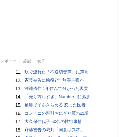
スポーツ
芸能
女子
11.
駅で流れた「不適切音声」に声明
12.
斉藤被告に懲役7年 無罪主張か
13.
沖縄移住 1年住んで分かった現実
14.
「売り方汚すぎ」Number_iに落胆
15.
被爆で子あきらめる 怒った医者
16.
コンビニの割引おにぎり買わぬ訳
17.
大久保佳代子 50代の性欲事情
18.
斉藤被告の裁判「同意は異常」