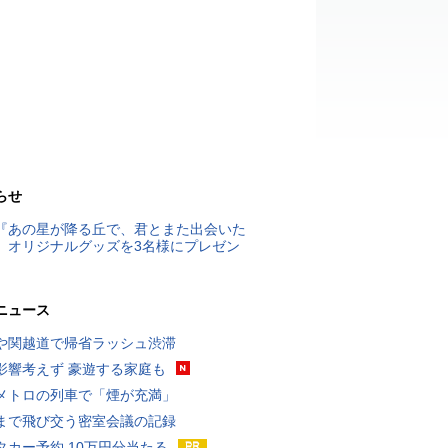
らせ
『あの星が降る丘で、君とまた出会いた
』オリジナルグッズを3名様にプレゼン
ニュース
や関越道で帰省ラッシュ渋滞
影響考えず 豪遊する家庭も
メトロの列車で「煙が充満」
まで飛び交う密室会議の記録
タカー予約 10万円分当たる