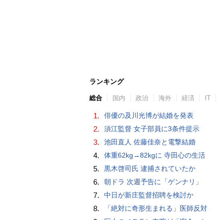
ランキング
総合
国内
政治
海外
経済
IT
1.
俳優の及川光博が結婚を発表
2.
須江監督 女子部員に3条件提示
3.
池田直人 佐藤佳奈と電撃結婚
4.
体重62kg→82kgに 寺田心の生活
5.
黒木啓司氏 逮捕されていたか
6.
朝ドラ 次週予告に「ゲンナリ」
7.
中日が新庄監督招聘を検討か
8.
「絶対に奇形生まれる」医師反対