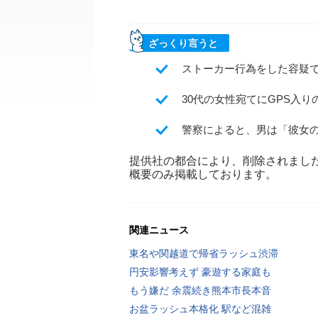
ざっくり言うと
ストーカー行為をした容疑
30代の女性宛てにGPS入
警察によると、男は「彼女
提供社の都合により、削除されまし
概要のみ掲載しております。
関連ニュース
東名や関越道で帰省ラッシュ渋滞
円安影響考えず 豪遊する家庭も
もう嫌だ 余震続き熊本市長本音
お盆ラッシュ本格化 駅など混雑