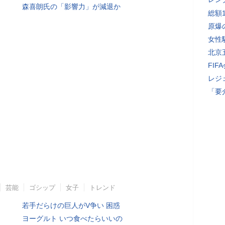
森喜朗氏の「影響力」が減退か
総額
原爆
女性
北京
FI
レジ
「要
芸能
ゴシップ
女子
トレンド
若手だらけの巨人がV争い 困惑
ヨーグルト いつ食べたらいいの