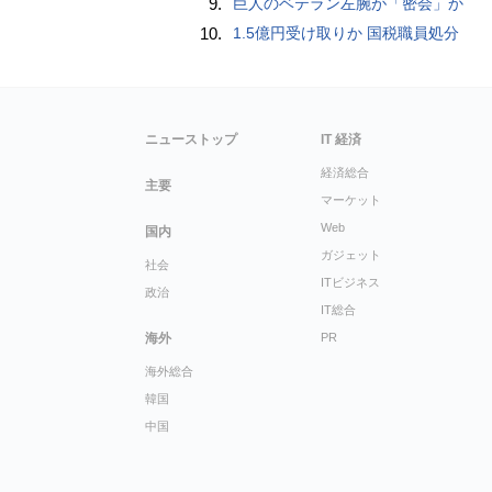
9.
巨人のベテラン左腕が「密会」か
10.
1.5億円受け取りか 国税職員処分
ニューストップ
IT 経済
経済総合
主要
マーケット
Web
国内
ガジェット
社会
ITビジネス
政治
IT総合
海外
PR
海外総合
韓国
中国