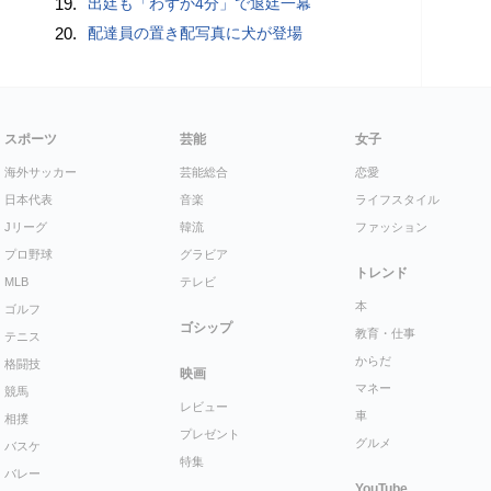
19.
出廷も「わずか4分」で退廷一幕
20.
配達員の置き配写真に犬が登場
スポーツ
芸能
女子
海外サッカー
芸能総合
恋愛
日本代表
音楽
ライフスタイル
Jリーグ
韓流
ファッション
プロ野球
グラビア
トレンド
MLB
テレビ
本
ゴルフ
ゴシップ
教育・仕事
テニス
からだ
格闘技
映画
マネー
競馬
レビュー
車
相撲
プレゼント
グルメ
バスケ
特集
バレー
YouTube