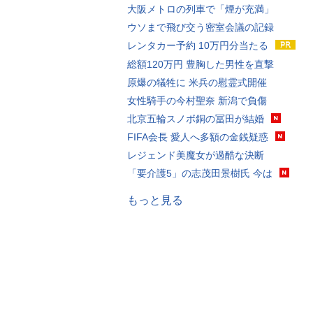
大阪メトロの列車で「煙が充満」
ウソまで飛び交う密室会議の記録
レンタカー予約 10万円分当たる
総額120万円 豊胸した男性を直撃
原爆の犠牲に 米兵の慰霊式開催
女性騎手の今村聖奈 新潟で負傷
北京五輪スノボ銅の冨田が結婚
FIFA会長 愛人へ多額の金銭疑惑
レジェンド美魔女が過酷な決断
「要介護5」の志茂田景樹氏 今は
もっと見る