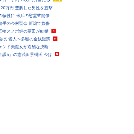
120万円 豊胸した男性を直撃
の犠牲に 米兵の慰霊式開催
騎手の今村聖奈 新潟で負傷
五輪スノボ銅の冨田が結婚
FA会長 愛人へ多額の金銭疑惑
ェンド美魔女が過酷な決断
介護5」の志茂田景樹氏 今は