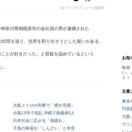
by ライブドアニュース編集部
で神奈川県相模原市の会社員の男が逮捕された
りの封筒を送り、住所を割り出そうとした疑いがある
のことが好きだった」と容疑を認めているという
お知
た。
映画
い。
ト！
主要
東名
大阪メトロの列車で「煙が充満」
円安
台風13号で混乱 沖縄で負傷者5人
大阪
日本社会に広がる「孫疲れ」
ウソ
子孫の帰省が「しんどい」と本音
レン