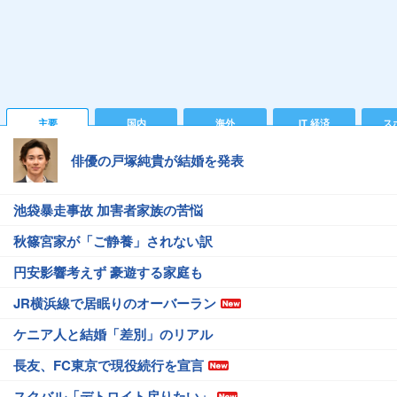
主要
国内
海外
IT 経済
ス
俳優の戸塚純貴が結婚を発表
池袋暴走事故 加害者家族の苦悩
秋篠宮家が「ご静養」されない訳
円安影響考えず 豪遊する家庭も
JR横浜線で居眠りのオーバーラン
ケニア人と結婚「差別」のリアル
長友、FC東京で現役続行を宣言
スクバル「デトロイト戻りたい」