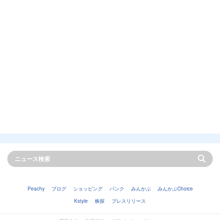
Peachy
ブログ
ショッピング
バンク
みんかぶ
みんかぶChoice
Kstyle
株探
プレスリリース