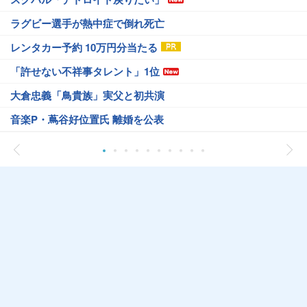
ラグビー選手が熱中症で倒れ死亡
レンタカー予約 10万円分当たる
「許せない不祥事タレント」1位
大倉忠義「鳥貴族」実父と初共演
音楽P・蔦谷好位置氏 離婚を公表