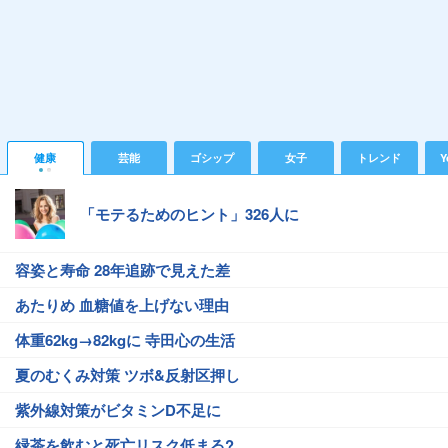
健康
芸能
ゴシップ
女子
トレンド
Y
「モテるためのヒント」326人に
容姿と寿命 28年追跡で見えた差
あたりめ 血糖値を上げない理由
体重62kg→82kgに 寺田心の生活
夏のむくみ対策 ツボ&反射区押し
紫外線対策がビタミンD不足に
緑茶を飲むと死亡リスク低まる?