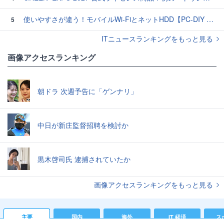
使いやすさが違う！モバイルWi-FiとネットHDD【PC-DIY 秋の陣】
5
ITニュースランキングをもっと見る
画像アクセスランキング
朝ドラ 次週予告に「ゲンナリ」
中日が新庄監督招聘を検討か
黒木啓司氏 逮捕されていたか
画像アクセスランキングをもっと見る
主要
国内
海外
IT 経済
ス