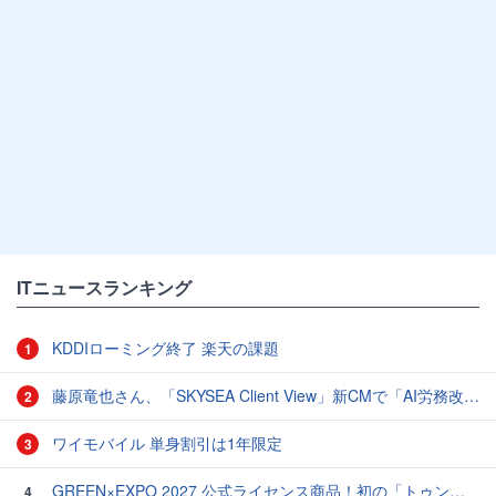
ITニュースランキング
KDDIローミング終了 楽天の課題
1
藤原竜也さん、「SKYSEA Client View」新CMで「AI労務改善」をアピール 働き方をAIが分析したら「すぐに休んで」と言われる？
2
ワイモバイル 単身割引は1年限定
3
GREEN×EXPO 2027 公式ライセンス商品！初の「トゥンクトゥンク」公式LINEスタンプ、販売開始
4