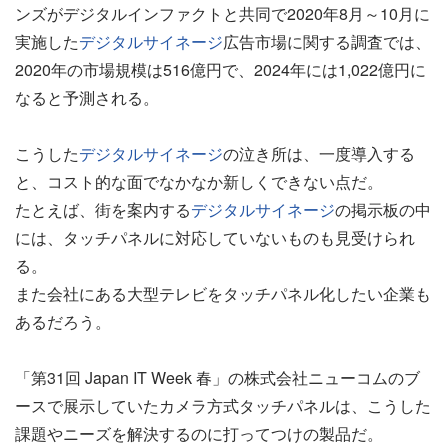
ンズがデジタルインファクトと共同で2020年8月～10月に
実施した
デジタルサイネージ
広告市場に関する調査では、
2020年の市場規模は516億円で、2024年には1,022億円に
なると予測される。
こうした
デジタルサイネージ
の泣き所は、一度導入する
と、コスト的な面でなかなか新しくできない点だ。
たとえば、街を案内する
デジタルサイネージ
の掲示板の中
には、タッチパネルに対応していないものも見受けられ
る。
また会社にある大型テレビをタッチパネル化したい企業も
あるだろう。
「第31回 Japan IT Week 春」の株式会社ニューコムのブ
ースで展示していたカメラ方式タッチパネルは、こうした
課題やニーズを解決するのに打ってつけの製品だ。