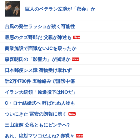
巨人のベテラン左腕が「密会」か
台風の発生ラッシュが続く可能性
最悪のクズ野郎だ 父親が陳述も
商業施設で面識ないJCを殴ったか
森喜朗氏の「影響力」が減退か
日本郵便シス障 荷物受け取れず
計2万4700件 五輪絡みで誹謗中傷
イラン大統領「原爆投下はNOだ」
C・ロナ結婚式へ 呼ばれぬ人物も
ついにきた 冨安の朗報に沸く
三山凌輝 公私ともにピンチへ?
あれ、絶対マツコだよね? 赤裸々