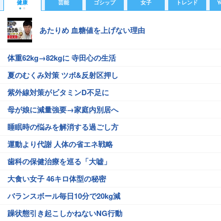
健康
芸能
ゴシップ
女子
トレンド
Y
あたりめ 血糖値を上げない理由
体重62kg→82kgに 寺田心の生活
夏のむくみ対策 ツボ&反射区押し
紫外線対策がビタミンD不足に
母が娘に減量強要→家庭内別居へ
睡眠時の悩みを解消する過ごし方
運動より代謝 人体の省エネ戦略
歯科の保健治療を巡る「大嘘」
大食い女子 46キロ体型の秘密
バランスボール毎日10分で20kg減
躁状態引き起こしかねないNG行動