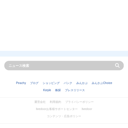
Peachy
ブログ
ショッピング
バンク
みんかぶ
みんかぶChoice
Kstyle
株探
プレスリリース
運営会社
利用規約
プライバシーポリシー
livedoorお客様サポートセンター
livedoor
コンテンツ・広告ポリシー