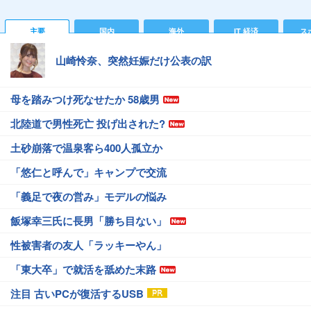
主要
国内
海外
IT 経済
ス
山崎怜奈、突然妊娠だけ公表の訳
母を踏みつけ死なせたか 58歳男
北陸道で男性死亡 投げ出された?
土砂崩落で温泉客ら400人孤立か
「悠仁と呼んで」キャンプで交流
「義足で夜の営み」モデルの悩み
飯塚幸三氏に長男「勝ち目ない」
性被害者の友人「ラッキーやん」
「東大卒」で就活を舐めた末路
注目 古いPCが復活するUSB