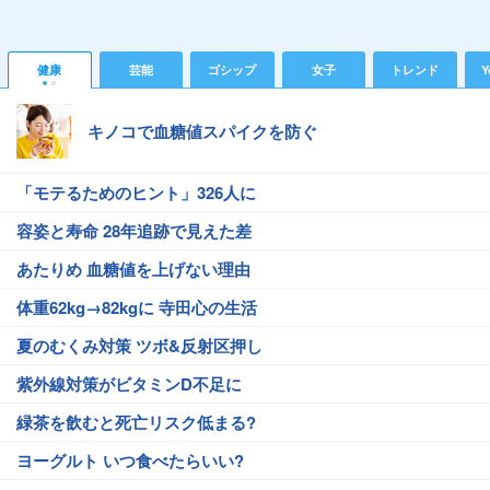
健康
芸能
ゴシップ
女子
トレンド
Y
キノコで血糖値スパイクを防ぐ
「モテるためのヒント」326人に
容姿と寿命 28年追跡で見えた差
あたりめ 血糖値を上げない理由
体重62kg→82kgに 寺田心の生活
夏のむくみ対策 ツボ&反射区押し
紫外線対策がビタミンD不足に
緑茶を飲むと死亡リスク低まる?
ヨーグルト いつ食べたらいい?