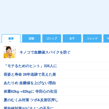
健康
芸能
ゴシップ
女子
トレンド
Y
キノコで血糖値スパイクを防ぐ
「モテるためのヒント」326人に
容姿と寿命 28年追跡で見えた差
あたりめ 血糖値を上げない理由
体重62kg→82kgに 寺田心の生活
夏のむくみ対策 ツボ&反射区押し
紫外線対策がビタミンD不足に