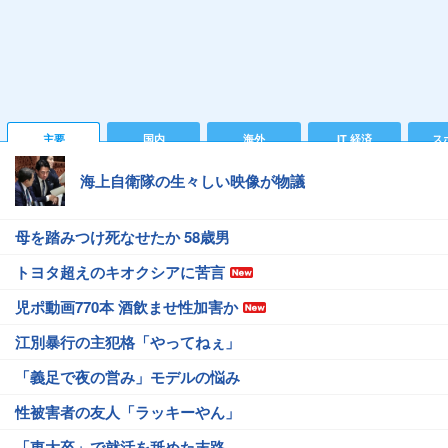
主要
国内
海外
IT 経済
ス
海上自衛隊の生々しい映像が物議
母を踏みつけ死なせたか 58歳男
トヨタ超えのキオクシアに苦言
児ポ動画770本 酒飲ませ性加害か
江別暴行の主犯格「やってねぇ」
「義足で夜の営み」モデルの悩み
性被害者の友人「ラッキーやん」
「東大卒」で就活を舐めた末路