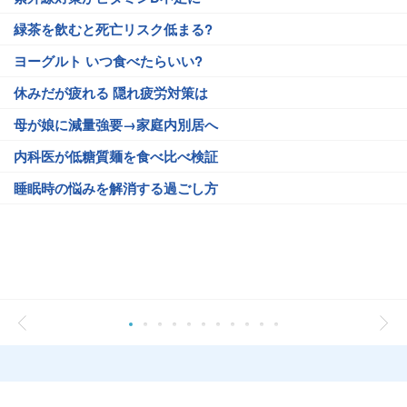
緑茶を飲むと死亡リスク低まる?
ヨーグルト いつ食べたらいい?
休みだが疲れる 隠れ疲労対策は
母が娘に減量強要→家庭内別居へ
内科医が低糖質麺を食べ比べ検証
睡眠時の悩みを解消する過ごし方