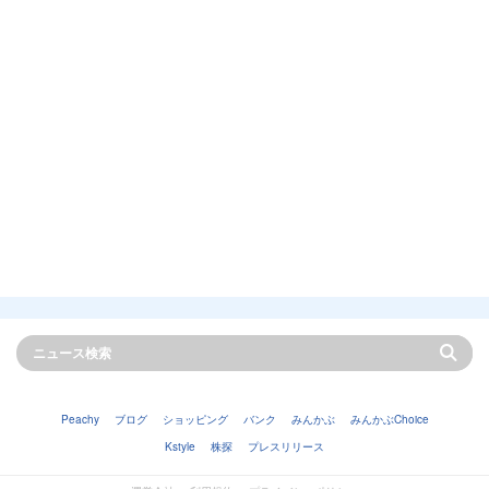
Peachy
ブログ
ショッピング
バンク
みんかぶ
みんかぶChoice
Kstyle
株探
プレスリリース