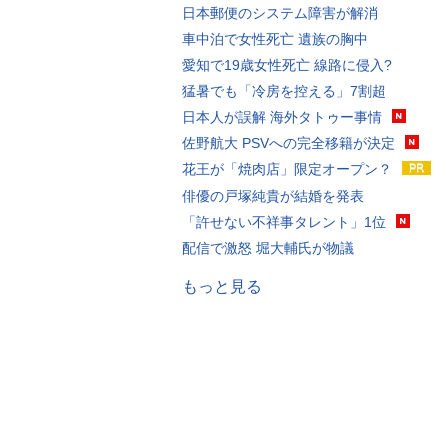
日本郵便のシステム障害が解消
車中泊で女性死亡 遺族の胸中
愛知で19歳女性死亡 線路に侵入?
猛暑でも「冷房を控える」7割超
日本人が誤解 海外タトゥー事情
佐野航大 PSVへの完全移籍が決定
花王が「焼肉店」限定オープン？
俳優の戸塚純貴が結婚を発表
「許せない不祥事タレント」1位
配信で激怒 堀大輔氏が物議
もっと見る