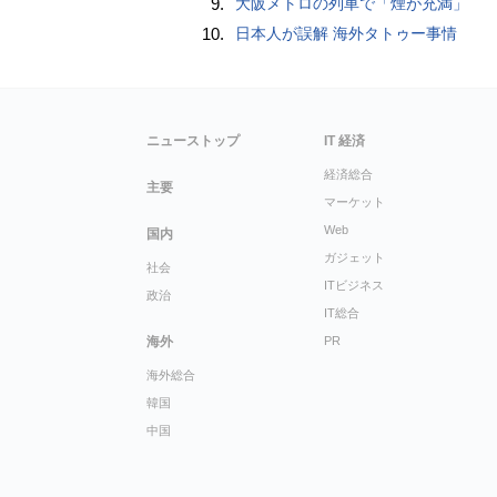
9.
大阪メトロの列車で「煙が充満」
10.
日本人が誤解 海外タトゥー事情
ニューストップ
IT 経済
経済総合
主要
マーケット
Web
国内
ガジェット
社会
ITビジネス
政治
IT総合
海外
PR
海外総合
韓国
中国