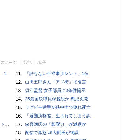
スポーツ
芸能
女子
で誘い出し
11.
「許せない不祥事タレント」1位
12.
山田五郎さん「アド街」で名言
13.
須江監督 女子部員に3条件提示
14.
25歳国税職員が脱税か 懲戒免職
15.
ラグビー選手が熱中症で倒れ死亡
16.
「避難所格差」生まれてしまう訳
岡山県警
17.
森喜朗氏の「影響力」が減退か
18.
配信で激怒 堀大輔氏が物議