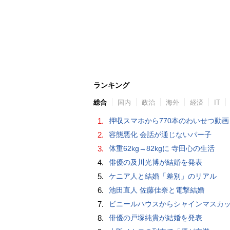
ランキング
総合
国内
政治
海外
経済
IT
1.
押収スマホから770本のわいせつ動画 15歳少女に酒と薬飲ませ性的暴行か 54歳男を再逮捕 「薬もありますよ」とSNS
2.
容態悪化 会話が通じないパー子
3.
体重62kg→82kgに 寺田心の生活
4.
俳優の及川光博が結婚を発表
5.
ケニア人と結婚「差別」のリアル
6.
池田直人 佐藤佳奈と電撃結婚
7.
ビニールハウスからシャインマスカット約200房を盗んだ疑い ネットで販売か 無職の男（42）逮捕 
8.
俳優の戸塚純貴が結婚を発表