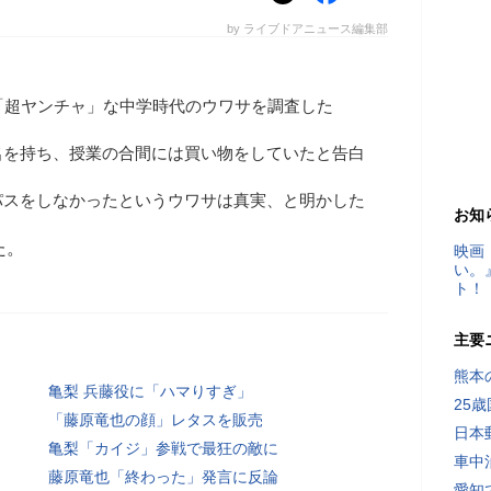
by ライブドアニュース編集部
「超ヤンチャ」な中学時代のウワサを調査した
名を持ち、授業の合間には買い物をしていたと告白
パスをしなかったというウワサは真実、と明かした
お知
た。
映画
い。
ト！
主要
熊本
亀梨 兵藤役に「ハマりすぎ」
25
「藤原竜也の顔」レタスを販売
日本
亀梨「カイジ」参戦で最狂の敵に
車中
藤原竜也「終わった」発言に反論
愛知