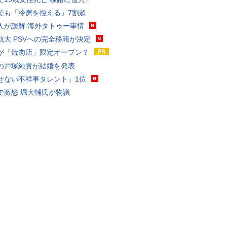
でも「冷房を控える」7割超
人が誤解 海外タトゥー事情
航大 PSVへの完全移籍が決定
が「焼肉店」限定オープン？
の戸塚純貴が結婚を発表
せない不祥事タレント」1位
で激怒 堀大輔氏が物議