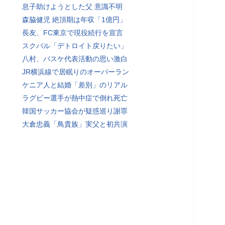
息子助けようとした父 意識不明
森脇健児 絶頂期は年収「1億円」
長友、FC東京で現役続行を宣言
スクバル「デトロイト戻りたい」
八村、バスケ代表活動の思い激白
JR横浜線で居眠りのオーバーラン
ケニア人と結婚「差別」のリアル
ラグビー選手が熱中症で倒れ死亡
韓国サッカー協会が疑惑巡り謝罪
大倉忠義「鳥貴族」実父と初共演