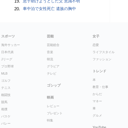
19.
息子助けようとした父 意識不明
20.
車中泊で女性死亡 遺族の胸中
スポーツ
芸能
女子
海外サッカー
芸能総合
恋愛
日本代表
音楽
ライフスタイル
Jリーグ
韓流
ファッション
プロ野球
グラビア
トレンド
MLB
テレビ
本
ゴルフ
ゴシップ
教育・仕事
テニス
からだ
格闘技
映画
マネー
競馬
レビュー
車
相撲
プレゼント
グルメ
バスケ
特集
バレー
YouTube