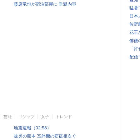
藤原竜也が宿泊部屋に 垂涎内容
猛暑
日本
佐野
花王
俳優
「許
配信
芸能
ゴシップ
女子
トレンド
地震速報（02:58）
被災の熊本 室外機の窃盗相次ぐ