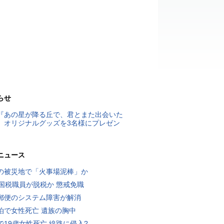
らせ
『あの星が降る丘で、君とまた出会いた
』オリジナルグッズを3名様にプレゼン
ニュース
の被災地で「火事場泥棒」か
歳国税職員が脱税か 懲戒免職
郵便のシステム障害が解消
泊で女性死亡 遺族の胸中
で19歳女性死亡 線路に侵入?