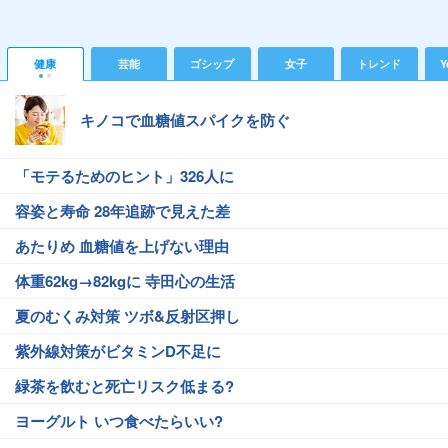
健康
芸能
ゴシップ
女子
トレンド
Y
キノコで血糖値スパイクを防ぐ
「モテるためのヒント」326人に
容姿と寿命 28年追跡で見えた差
あたりめ 血糖値を上げない理由
体重62kg→82kgに 寺田心の生活
夏のむくみ対策 ツボ&反射区押し
紫外線対策がビタミンD不足に
緑茶を飲むと死亡リスク低まる?
ヨーグルト いつ食べたらいい?