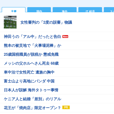
主要
国内
海外
IT 経済
ス
女性審判の「2度の誤審」物議
神田うの「アル中」だったと告白
熊本の被災地で「火事場泥棒」か
25歳国税職員が脱税か 懲戒免職
メッシの父ホルヘさん死去 68歳
車中泊で女性死亡 遺族の胸中
富士山より高地にパンダ 中国
日本人が誤解 海外タトゥー事情
ケニア人と結婚「差別」のリアル
花王が「焼肉店」限定オープン？