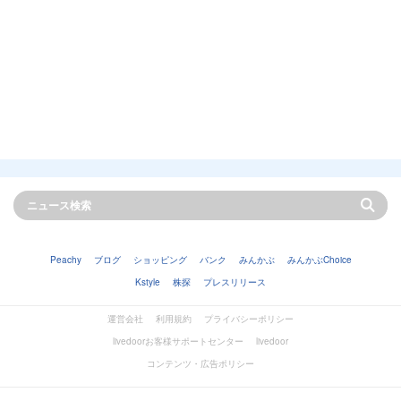
Peachy
ブログ
ショッピング
バンク
みんかぶ
みんかぶChoice
Kstyle
株探
プレスリリース
運営会社
利用規約
プライバシーポリシー
livedoorお客様サポートセンター
livedoor
コンテンツ・広告ポリシー