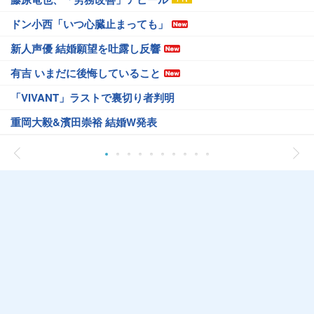
ドン小西「いつ心臓止まっても」
新人声優 結婚願望を吐露し反響
有吉 いまだに後悔していること
「VIVANT」ラストで裏切り者判明
重岡大毅&濱田崇裕 結婚W発表