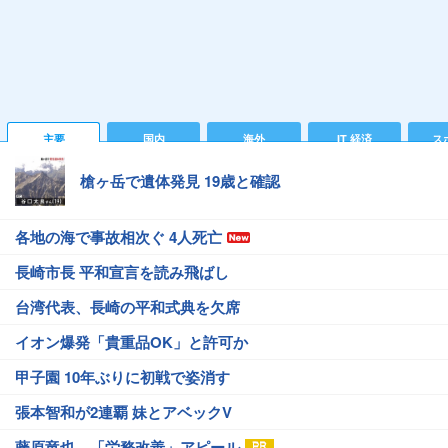
主要
国内
海外
IT 経済
ス
槍ヶ岳で遺体発見 19歳と確認
各地の海で事故相次ぐ 4人死亡
長崎市長 平和宣言を読み飛ばし
台湾代表、長崎の平和式典を欠席
イオン爆発「貴重品OK」と許可か
甲子園 10年ぶりに初戦で姿消す
張本智和が2連覇 妹とアベックV
藤原竜也、「労務改善」アピール