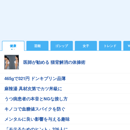
健康
芸能
ゴシップ
女子
トレンド
Y
医師が勧める 猫背解消の体操術
465gで321円 ドンキプリン品薄
麻辣湯 具材次第でカツ丼級に
うつ病患者の本音とNGな接し方
キノコで血糖値スパイクを防ぐ
メンタルに良い影響を与える趣味
「モテるためのヒント」326人に