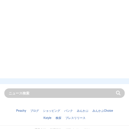
Peachy
ブログ
ショッピング
バンク
みんかぶ
みんかぶChoice
Kstyle
株探
プレスリリース