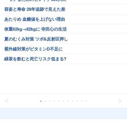
容姿と寿命 28年追跡で見えた差
あたりめ 血糖値を上げない理由
体重62kg→82kgに 寺田心の生活
夏のむくみ対策 ツボ&反射区押し
紫外線対策がビタミンD不足に
緑茶を飲むと死亡リスク低まる?