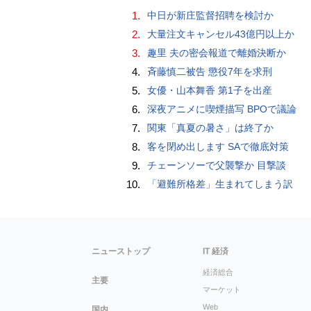
1.
中日が新庄監督招聘を検討か
2.
大量注文キャンセル43億円以上か
3.
趣里 夫の密会報道で離婚決断か
4.
斉藤慎二被告 懲役7年を求刑
5.
女優・山本舞香 第1子を出産
6.
深夜アニメに喫煙描写 BPOで議論
7.
関東「真夏の暑さ」は終了か
8.
客を閉め出します SAで徹底対策
9.
チェーンソーで父襲撃か 目撃談
10.
「避難所格差」生まれてしまう訳
ニューストップ
IT 経済
経済総合
主要
マーケット
Web
国内