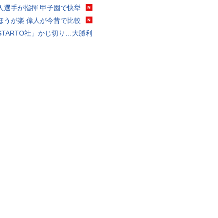
人選手が指揮 甲子園で快挙
ほうが楽 偉人が今昔で比較
STARTO社」かじ切り…大勝利