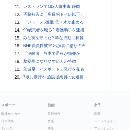
11.
レストランで192人食中毒 静岡
12.
斉藤被告に「多目的トイレ以下」
13.
ドジャース6連敗 佐々木が止める
14.
90歳患者を殴る? 看護助手を逮捕
15.
みな実を守った? 粋な行動に称賛
16.
NHK職員性被害 出演者に怒りの声
17.
「泥酔者」熊本で通報が頻発か
18.
脳梗塞になりやすい人の特徴
19.
茨城県「パスポート」発行を発表
20.
7歳に暴行か 施設従業員の女逮捕
スポーツ
芸能
女子
海外サッカー
芸能総合
恋愛
日本代表
音楽
ライフスタイル
Jリーグ
韓流
ファッション