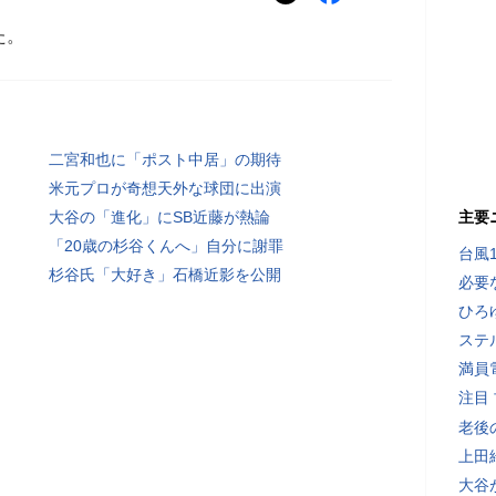
た。
二宮和也に「ポスト中居」の期待
米元プロが奇想天外な球団に出演
大谷の「進化」にSB近藤が熱論
主要
「20歳の杉谷くんへ」自分に謝罪
台風
杉谷氏「大好き」石橋近影を公開
必要
ひろ
ステ
満員
注目
老後
上田
大谷