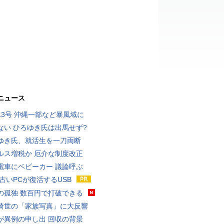
ニュース
13号 沖縄一部など暴風域に
ない ひろゆき氏は出馬せず?
ゆき氏、就活生を一刀両断
ルス増税か 厄介な制度改正
電車にベビーカー 議論呼ぶ
 古いPCが復活するUSB
の孤独 数百円で打破できる
綺世の「家族写真」に大反響
が異例の申し出 回収の背景