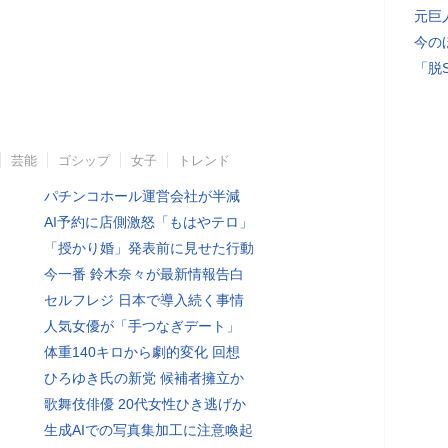
元巨
今の
「脱
芸能
ゴシップ
女子
トレンド
パチンコホール運営会社が半減
AI予約に店側激怒「もはやテロ」
「授かり婚」発表前に見せた行動
今一番 鈴木奈々が最新情報告白
セルフレジ 日本で導入続く事情
人気女優が「手つなぎデート」
体重140キロから劇的変化 回想
ひろゆき氏の新党 候補者擁立か
歌舞伎俳優 20代女性ひき逃げか
生成AIでの写真集加工に注意喚起