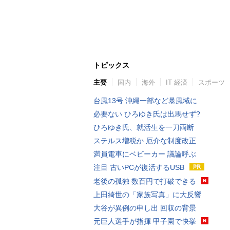
トピックス
主要
国内
海外
IT 経済
スポーツ
台風13号 沖縄一部など暴風域に
必要ない ひろゆき氏は出馬せず?
ひろゆき氏、就活生を一刀両断
ステルス増税か 厄介な制度改正
満員電車にベビーカー 議論呼ぶ
注目 古いPCが復活するUSB
老後の孤独 数百円で打破できる
上田綺世の「家族写真」に大反響
大谷が異例の申し出 回収の背景
元巨人選手が指揮 甲子園で快挙