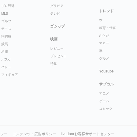
プロ野球
グラビア
トレンド
MLB
テレビ
本
ゴルフ
ゴシップ
教育・仕事
テニス
からだ
格闘技
映画
マネー
競馬
レビュー
車
相撲
プレゼント
グルメ
バスケ
特集
バレー
YouTube
フィギュア
サブカル
アニメ
ゲーム
コミック
リシー
コンテンツ・広告ポリシー
livedoorお客様サポートセンター