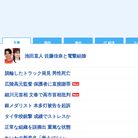
主要
国内
海外
IT 経済
ス
池田直人 佐藤佳奈と電撃結婚
脱輪したトラック発見 男性死亡
広陵高元監督 保護者に直接謝罪
細川元首相 文春で高市首相批判
銀メダリスト 本多灯被告を起訴
タイ学校銃撃 成績でストレスか
正常な組織を誤摘出 重篤な状態
れいわの新党名「覚えづらい」