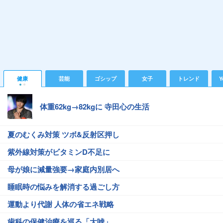
健康
芸能
ゴシップ
女子
トレンド
Y
体重62kg→82kgに 寺田心の生活
夏のむくみ対策 ツボ&反射区押し
紫外線対策がビタミンD不足に
母が娘に減量強要→家庭内別居へ
睡眠時の悩みを解消する過ごし方
運動より代謝 人体の省エネ戦略
歯科の保健治療を巡る「大嘘」