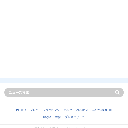
Peachy
ブログ
ショッピング
バンク
みんかぶ
みんかぶChoice
Kstyle
株探
プレスリリース