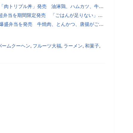
オリジン弁当、9月29日の"肉の日"に「肉トリプル丼」発売 油淋鶏、ハムカツ、牛焼肉を一食に
復活！オリジン、肉まみれ2000Kcal超弁当を期間限定発売 「ごはんが足りない」の声に応えライス特盛の注文も可能
オリジン弁当、7月29日"肉の日"に肉爆盛弁当を発売 牛焼肉、とんかつ、唐揚がご飯を埋め尽くす！
バームクーヘン
,
フルーツ大福
,
ラーメン
,
和菓子
,