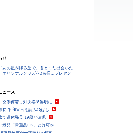
らせ
『あの星が降る丘で、君とまた出会いた
』オリジナルグッズを3名様にプレゼン
ニュース
、交渉停滞し対決姿勢鮮明に
市長 平和宣言を読み飛ばし
岳で遺体発見 19歳と確認
ン爆発「貴重品OK」と許可か
東海夜行列車が一夜限りの復刻