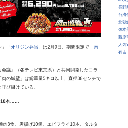
長野
台湾
北朝
張本
藤原
人気Y
ン」「
オリジン弁当
」は2月9日、期間限定で
「肉
有吉
。
る会議』（各テレビ東京系）と共同開発したコラ
肉の城壁」は総重量5キロ以上、直径38センチで
と呼び掛けている。
10本……
焼肉3食、唐揚げ10個、エビフライ10本、タルタ