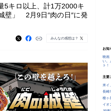
5キロ以上、計1万2000キ
壁」 2月9日″肉の日″に発
みんなの感想は？
お知
映画
い。
ト！
主要
米イ
長崎
槍ヶ
イオ
JR