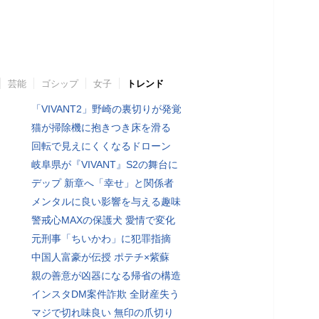
芸能
ゴシップ
女子
トレンド
「VIVANT2」野崎の裏切りが発覚
猫が掃除機に抱きつき床を滑る
回転で見えにくくなるドローン
岐阜県が『VIVANT』S2の舞台に
デップ 新章へ「幸せ」と関係者
メンタルに良い影響を与える趣味
警戒心MAXの保護犬 愛情で変化
元刑事「ちいかわ」に犯罪指摘
中国人富豪が伝授 ポテチ×紫蘇
親の善意が凶器になる帰省の構造
インスタDM案件詐欺 全財産失う
マジで切れ味良い 無印の爪切り