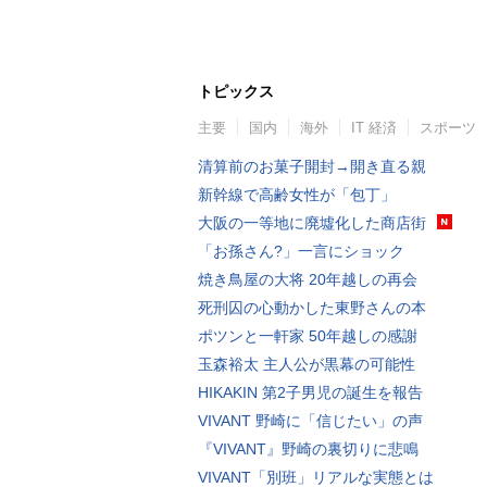
トピックス
主要
国内
海外
IT 経済
スポーツ
清算前のお菓子開封→開き直る親
新幹線で高齢女性が「包丁」
大阪の一等地に廃墟化した商店街
「お孫さん?」一言にショック
焼き鳥屋の大将 20年越しの再会
死刑囚の心動かした東野さんの本
ポツンと一軒家 50年越しの感謝
玉森裕太 主人公が黒幕の可能性
HIKAKIN 第2子男児の誕生を報告
VIVANT 野崎に「信じたい」の声
『VIVANT』野崎の裏切りに悲鳴
VIVANT「別班」リアルな実態とは