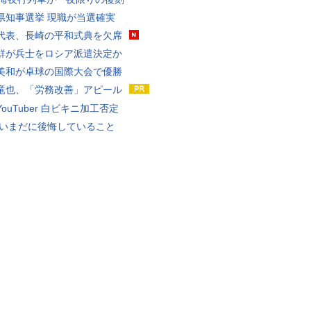
県知事選挙 現職が当選確実
代表、長崎の平和式典を欠席
鮮が兵士をロシア派遣決定か
美和が卓球の国際大会で優勝
竜也、「労務改善」アピール
ouTuber 白ビキニ加工否定
 いまだに後悔していること