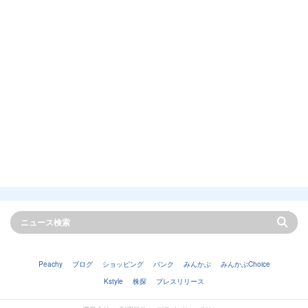
Peachy
ブログ
ショッピング
バンク
みんかぶ
みんかぶChoice
Kstyle
株探
プレスリリース