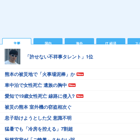
主要
国内
海外
IT 経済
ス
「許せない不祥事タレント」1位
熊本の被災地で「火事場泥棒」か
車中泊で女性死亡 遺族の胸中
愛知で19歳女性死亡 線路に侵入?
被災の熊本 室外機の窃盗相次ぐ
息子助けようとした父 意識不明
猛暑でも「冷房を控える」7割超
秋篠宮家が「ご静養」されない訳