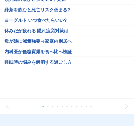
緑茶を飲むと死亡リスク低まる?
ヨーグルト いつ食べたらいい?
休みだが疲れる 隠れ疲労対策は
母が娘に減量強要→家庭内別居へ
内科医が低糖質麺を食べ比べ検証
睡眠時の悩みを解消する過ごし方