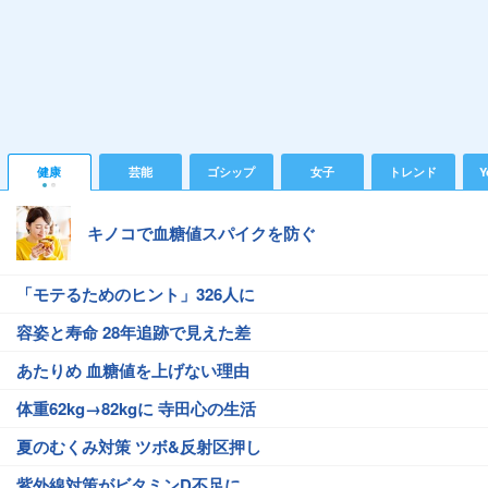
健康
芸能
ゴシップ
女子
トレンド
Y
キノコで血糖値スパイクを防ぐ
「モテるためのヒント」326人に
容姿と寿命 28年追跡で見えた差
あたりめ 血糖値を上げない理由
体重62kg→82kgに 寺田心の生活
夏のむくみ対策 ツボ&反射区押し
紫外線対策がビタミンD不足に