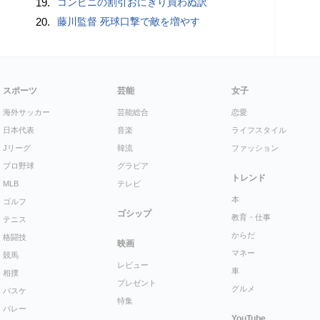
19.
コンビニの割引おにぎり買わぬ訳
20.
藤川監督 死球口撃で敵を増やす
スポーツ
芸能
女子
海外サッカー
芸能総合
恋愛
日本代表
音楽
ライフスタイル
Jリーグ
韓流
ファッション
プロ野球
グラビア
トレンド
MLB
テレビ
本
ゴルフ
ゴシップ
教育・仕事
テニス
からだ
格闘技
映画
マネー
競馬
レビュー
車
相撲
プレゼント
グルメ
バスケ
特集
バレー
YouTube