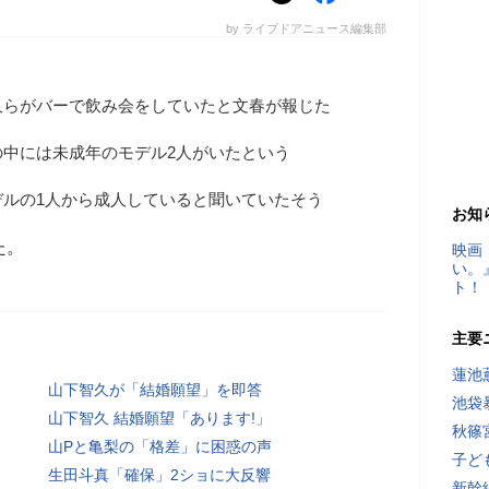
by ライブドアニュース編集部
久らがバーで飲み会をしていたと文春が報じた
の中には未成年のモデル2人がいたという
デルの1人から成人していると聞いていたそう
お知
た。
映画
い。
ト！
主要
蓮池
山下智久が「結婚願望」を即答
池袋
山下智久 結婚願望「あります!」
秋篠
山Pと亀梨の「格差」に困惑の声
子ど
生田斗真「確保」2ショに大反響
新幹