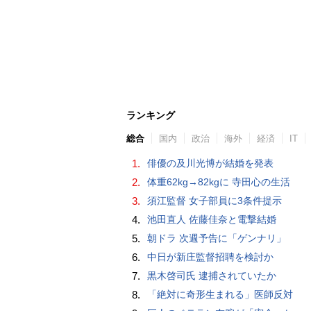
ランキング
総合
国内
政治
海外
経済
IT
1.
俳優の及川光博が結婚を発表
2.
体重62kg→82kgに 寺田心の生活
3.
須江監督 女子部員に3条件提示
4.
池田直人 佐藤佳奈と電撃結婚
5.
朝ドラ 次週予告に「ゲンナリ」
6.
中日が新庄監督招聘を検討か
7.
黒木啓司氏 逮捕されていたか
8.
「絶対に奇形生まれる」医師反対