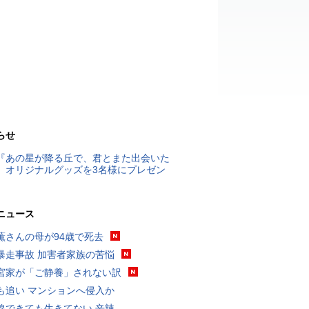
らせ
『あの星が降る丘で、君とまた出会いた
』オリジナルグッズを3名様にプレゼン
ニュース
薫さんの母が94歳で死去
暴走事故 加害者家族の苦悩
宮家が「ご静養」されない訳
も追い マンションへ侵入か
線できても生きてない 辛辣