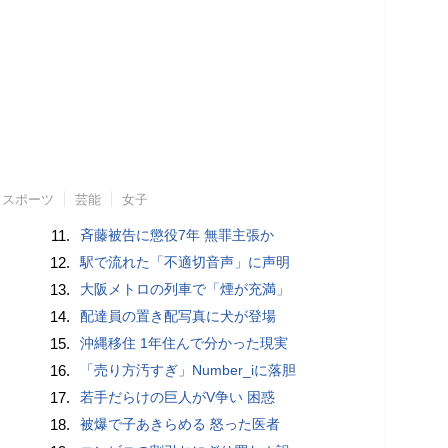
スポーツ
芸能
女子
11.
斉藤被告に懲役7年 無罪主張か
12.
駅で流れた「不適切音声」に声明
13.
大阪メトロの列車で「煙が充満」
14.
配達員の置き配写真に犬が登場
15.
沖縄移住 1年住んで分かった現実
16.
「売り方汚すぎ」Number_iに落胆
17.
若手だらけの巨人がV争い 困惑
18.
被爆で子あきらめる 怒った医者