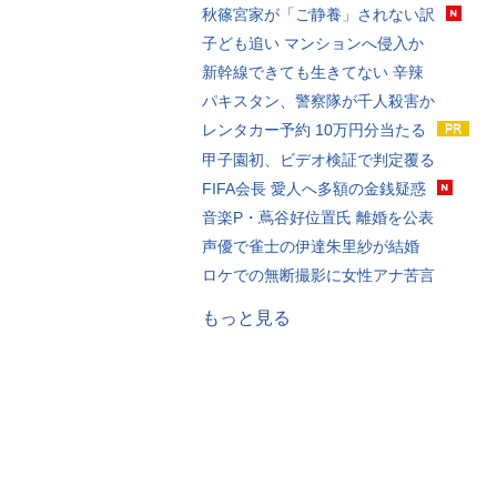
秋篠宮家が「ご静養」されない訳
子ども追い マンションへ侵入か
新幹線できても生きてない 辛辣
パキスタン、警察隊が千人殺害か
レンタカー予約 10万円分当たる
甲子園初、ビデオ検証で判定覆る
FIFA会長 愛人へ多額の金銭疑惑
音楽P・蔦谷好位置氏 離婚を公表
声優で雀士の伊達朱里紗が結婚
ロケでの無断撮影に女性アナ苦言
もっと見る