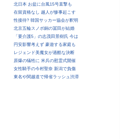
北日本 お盆に台風15号直撃も
在留資格なし 越人が惨事起こす
性接待? 韓国サッカー協会が釈明
北京五輪スノボ銅の冨田が結婚
「要介護5」の志茂田景樹氏 今は
円安影響考えず 豪遊する家庭も
レジェンド美魔女が過酷な決断
原爆の犠牲に 米兵の慰霊式開催
女性騎手の今村聖奈 新潟で負傷
東名や関越道で帰省ラッシュ渋滞