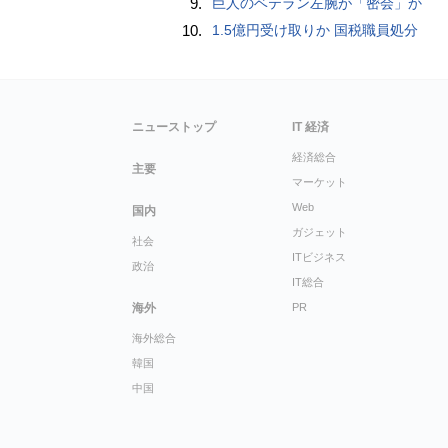
9.
巨人のベテラン左腕が「密会」か
10.
1.5億円受け取りか 国税職員処分
ニューストップ
IT 経済
経済総合
主要
マーケット
Web
国内
ガジェット
社会
ITビジネス
政治
IT総合
海外
PR
海外総合
韓国
中国