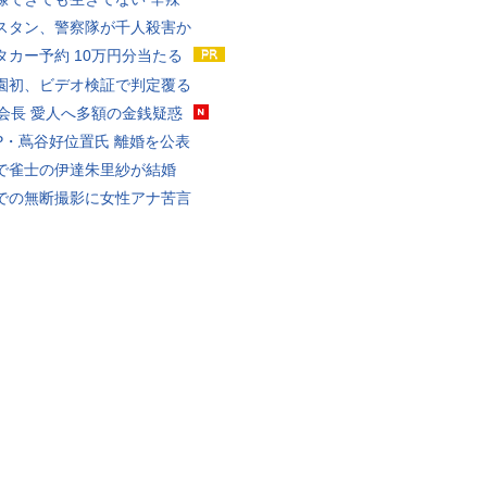
スタン、警察隊が千人殺害か
タカー予約 10万円分当たる
園初、ビデオ検証で判定覆る
FA会長 愛人へ多額の金銭疑惑
P・蔦谷好位置氏 離婚を公表
で雀士の伊達朱里紗が結婚
での無断撮影に女性アナ苦言