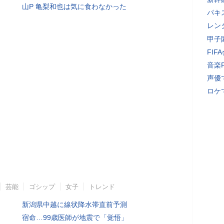
山P 亀梨和也は気に食わなかった
パキ
レン
甲子
FI
音楽
声優
ロケ
芸能
ゴシップ
女子
トレンド
新潟県中越に線状降水帯直前予測
宿命…99歳医師が地震で「覚悟」