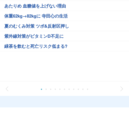
あたりめ 血糖値を上げない理由
体重62kg→82kgに 寺田心の生活
夏のむくみ対策 ツボ&反射区押し
紫外線対策がビタミンD不足に
緑茶を飲むと死亡リスク低まる?