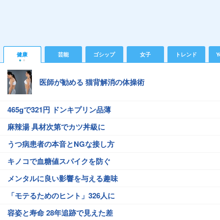
健康
芸能
ゴシップ
女子
トレンド
Y
医師が勧める 猫背解消の体操術
465gで321円 ドンキプリン品薄
麻辣湯 具材次第でカツ丼級に
うつ病患者の本音とNGな接し方
キノコで血糖値スパイクを防ぐ
メンタルに良い影響を与える趣味
「モテるためのヒント」326人に
容姿と寿命 28年追跡で見えた差