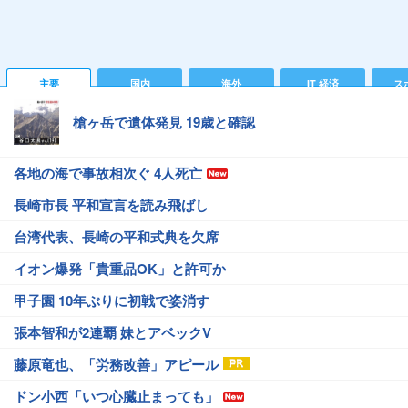
主要
国内
海外
IT 経済
ス
槍ヶ岳で遺体発見 19歳と確認
各地の海で事故相次ぐ 4人死亡
長崎市長 平和宣言を読み飛ばし
台湾代表、長崎の平和式典を欠席
イオン爆発「貴重品OK」と許可か
甲子園 10年ぶりに初戦で姿消す
張本智和が2連覇 妹とアベックV
藤原竜也、「労務改善」アピール
ドン小西「いつ心臓止まっても」