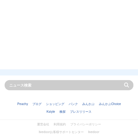
Peachy
ブログ
ショッピング
バンク
みんかぶ
みんかぶChoice
Kstyle
株探
プレスリリース
運営会社
利用規約
プライバシーポリシー
livedoorお客様サポートセンター
livedoor