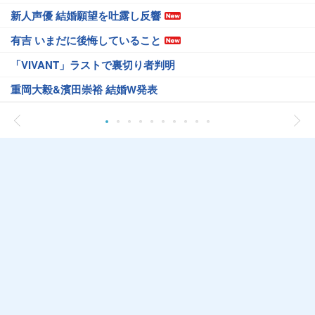
新人声優 結婚願望を吐露し反響
有吉 いまだに後悔していること
「VIVANT」ラストで裏切り者判明
重岡大毅&濱田崇裕 結婚W発表