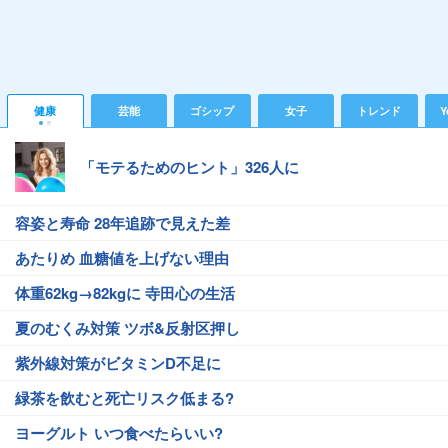
健康
芸能
ゴシップ
女子
トレンド
Y
「モテるためのヒント」326人に
容姿と寿命 28年追跡で見えた差
あたりめ 血糖値を上げない理由
体重62kg→82kgに 寺田心の生活
夏のむくみ対策 ツボ&反射区押し
紫外線対策がビタミンD不足に
緑茶を飲むと死亡リスク低まる?
ヨーグルト いつ食べたらいい?