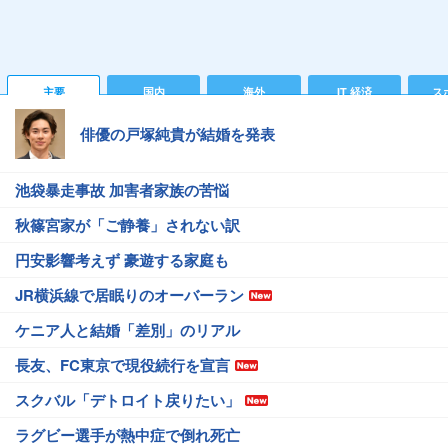
主要
国内
海外
IT 経済
ス
俳優の戸塚純貴が結婚を発表
池袋暴走事故 加害者家族の苦悩
秋篠宮家が「ご静養」されない訳
円安影響考えず 豪遊する家庭も
JR横浜線で居眠りのオーバーラン
ケニア人と結婚「差別」のリアル
長友、FC東京で現役続行を宣言
スクバル「デトロイト戻りたい」
ラグビー選手が熱中症で倒れ死亡