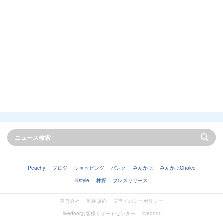
Peachy
ブログ
ショッピング
バンク
みんかぶ
みんかぶChoice
Kstyle
株探
プレスリリース
運営会社
利用規約
プライバシーポリシー
livedoorお客様サポートセンター
livedoor