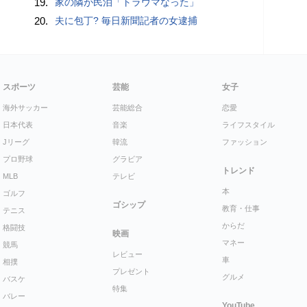
19.
家の隣が民泊「トラウマなった」
20.
夫に包丁? 毎日新聞記者の女逮捕
スポーツ
芸能
女子
海外サッカー
芸能総合
恋愛
日本代表
音楽
ライフスタイル
Jリーグ
韓流
ファッション
プロ野球
グラビア
トレンド
MLB
テレビ
本
ゴルフ
ゴシップ
教育・仕事
テニス
からだ
格闘技
映画
マネー
競馬
レビュー
車
相撲
プレゼント
グルメ
バスケ
特集
バレー
YouTube