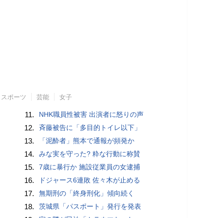
スポーツ
芸能
女子
11.
NHK職員性被害 出演者に怒りの声
12.
斉藤被告に「多目的トイレ以下」
13.
「泥酔者」熊本で通報が頻発か
14.
みな実を守った? 粋な行動に称賛
15.
7歳に暴行か 施設従業員の女逮捕
16.
ドジャース6連敗 佐々木が止める
17.
無期刑の「終身刑化」傾向続く
18.
茨城県「パスポート」発行を発表