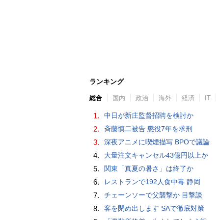
ランキング
総合
国内
政治
海外
経済
IT
1.
中日が新庄監督招聘を検討か
2.
斉藤慎二被告 懲役7年を求刑
3.
深夜アニメに喫煙描写 BPOで議論
4.
大量注文キャンセル43億円以上か
5.
関東「真夏の暑さ」は終了か
6.
レストランで192人食中毒 静岡
7.
チェーンソーで父襲撃か 目撃談
8.
客を閉め出します SAで徹底対策