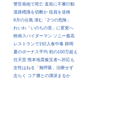
警官発砲で死亡 直前に不審行動
道路標識を切断か 役員を送検
8月の台風 潜む「2つの危険」
れいわ「いのちの党」に変更へ
映画スパイダーマン ソニー最高
レストランで192人食中毒 静岡
夏のボーナス平均 初の100万超え
任天堂 熊本地震被災者へ対応も
女性はねる「無呼吸」治療せず
志らく コア層との溝深まるか