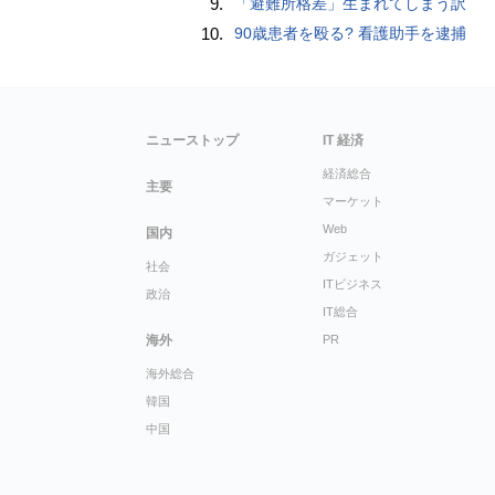
9.
「避難所格差」生まれてしまう訳
10.
90歳患者を殴る? 看護助手を逮捕
ニューストップ
IT 経済
経済総合
主要
マーケット
Web
国内
ガジェット
社会
ITビジネス
政治
IT総合
海外
PR
海外総合
韓国
中国