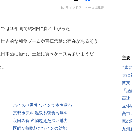
by ライブドアニュース編集部
では10年間で約3倍に膨れ上がった
、世界的な和食ブームや宣伝活動の存在があるそう
に日本酒に触れ、土産に買うケースも多いようだ
主要
た。
7歳
夫に
関東
「泥
高速
ハイスペ男性 ワインで本性露わ
立体
京都ホテル 温泉も朝食も無料
高市
秋田の食 名物超えた深い魅力
家の
医師が毎晩飲むワインの効能
九州