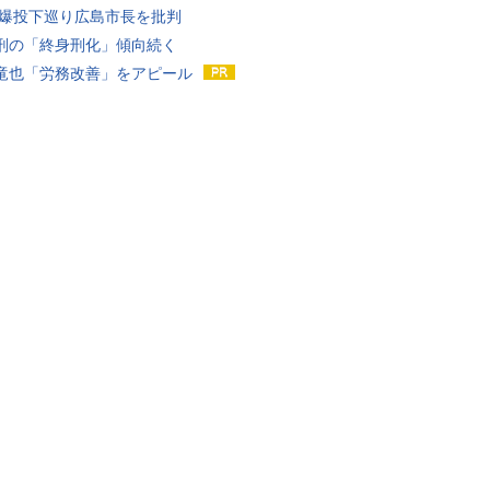
原爆投下巡り広島市長を批判
刑の「終身刑化」傾向続く
竜也「労務改善」をアピール