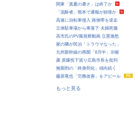
関東「真夏の暑さ」は終了か
「泥酔者」熊本で通報が頻発か
高速に自転車侵入 路側帯を逆走
立体駐車場から車落下 夫婦死傷
高市氏のPV風視察動画 立憲激怒
家の隣が民泊「トラウマなった」
九州新幹線の再開「8月中」示唆
露 原爆投下巡り広島市長を批判
無期刑の「終身刑化」傾向続く
藤原竜也「労務改善」をアピール
もっと見る