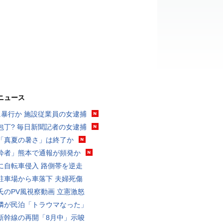
ニュース
に暴行か 施設従業員の女逮捕
包丁? 毎日新聞記者の女逮捕
「真夏の暑さ」は終了か
酔者」熊本で通報が頻発か
に自転車侵入 路側帯を逆走
駐車場から車落下 夫婦死傷
氏のPV風視察動画 立憲激怒
隣が民泊「トラウマなった」
新幹線の再開「8月中」示唆