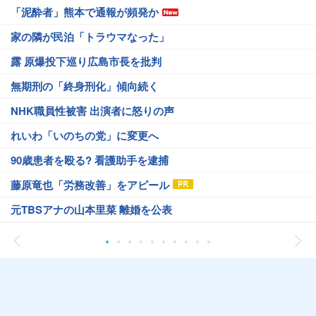
「泥酔者」熊本で通報が頻発か
家の隣が民泊「トラウマなった」
露 原爆投下巡り広島市長を批判
無期刑の「終身刑化」傾向続く
NHK職員性被害 出演者に怒りの声
れいわ「いのちの党」に変更へ
90歳患者を殴る? 看護助手を逮捕
藤原竜也「労務改善」をアピール
元TBSアナの山本里菜 離婚を公表