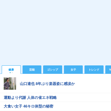
健康
芸能
ゴシップ
女子
トレンド
Y
山口達也 8年ぶり楽器姿に感涙か
運動より代謝 人体の省エネ戦略
大食い女子 46キロ体型の秘密