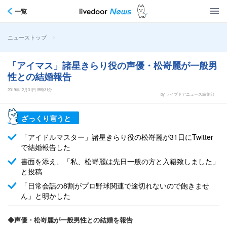
一覧
>
ニューストップ
「アイマス」諸星きらり役の声優・松嵜麗が一般男
性との結婚報告
2019年12月31日15時31分
by ライブドアニュース編集部
ざっくり言うと
「アイドルマスター」諸星きらり役の松嵜麗が31日にTwitter
で結婚報告した
書面を添え、「私、松嵜麗は先日一般の方と入籍致しました」
と投稿
「日常会話の8割がプロ野球関連で途切れないので飽きませ
ん」と明かした
◆声優・松嵜麗が一般男性との結婚を報告