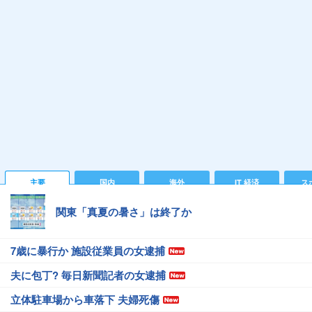
主要
国内
海外
IT 経済
ス
関東「真夏の暑さ」は終了か
7歳に暴行か 施設従業員の女逮捕
夫に包丁? 毎日新聞記者の女逮捕
立体駐車場から車落下 夫婦死傷