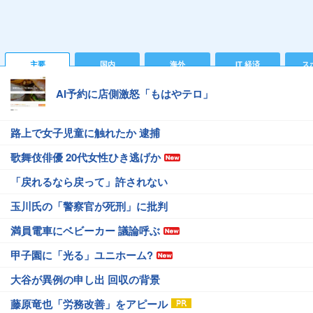
主要
国内
海外
IT 経済
ス
AI予約に店側激怒「もはやテロ」
路上で女子児童に触れたか 逮捕
歌舞伎俳優 20代女性ひき逃げか
「戻れるなら戻って」許されない
玉川氏の「警察官が死刑」に批判
満員電車にベビーカー 議論呼ぶ
甲子園に「光る」ユニホーム?
大谷が異例の申し出 回収の背景
藤原竜也「労務改善」をアピール