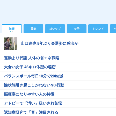
健康
芸能
ゴシップ
女子
トレンド
Y
山口達也 8年ぶり楽器姿に感涙か
運動より代謝 人体の省エネ戦略
大食い女子 46キロ体型の秘密
バランスボール毎日10分で20kg減
躁状態引き起こしかねないNG行動
脳梗塞になりやすい人の特徴
アトピーで「汚い」扱いされ苦悩
認知症研究で「音」注目される