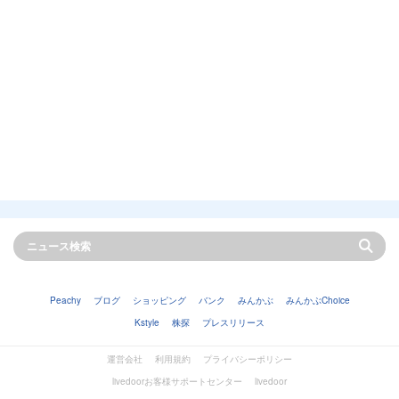
Peachy
ブログ
ショッピング
バンク
みんかぶ
みんかぶChoice
Kstyle
株探
プレスリリース
運営会社
利用規約
プライバシーポリシー
livedoorお客様サポートセンター
livedoor