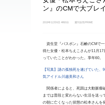
ン』のCMで大ブレ
2019年12月6日 4時0分
週刊女性PRIME
資生堂『バスボン』石鹸のCMで一
得た女優・松本ちえこさんが11月1
っていたことがわかった。享年60。
【写真】謎の孤独死を遂げていた、9
気アイドル川越美和さん
関係者によると、死因は大動脈瘤
までは普段と変わらない生活を送って
の朝に亡くなった状態の松本さんを