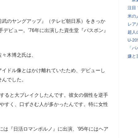
注目
米の
武のヤングアップ』（テレビ朝日系）をきっか
レア
手デビュー。'76年に出演した資生堂『バスボン』
超人
U-2
「パ
佐々木博之氏は、
嫌と
アイドル像とはかけ離れていたため、デビューし
せんでした。
すると大ブレイクしたんです。彼女の個性を逆手
りやすく、口ずさむ人が多かったんです。特に女性
には『日活ロマンポルノ』に出演、'95年にはヘア