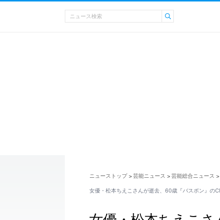
ニューストップ
芸能ニュース
芸能総合ニュース
>
>
>
女優・松本ちえこさんが逝去、60歳『バスボン』のC
女優・松本ちえこさ