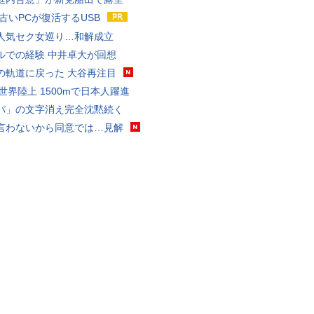
 古いPCが復活するUSB
人気セク女巡り…和解成立
ルでの経験 中井卓大が回想
の軌道に戻った 大谷再注目
0世界陸上 1500mで日本人躍進
パ」の文字消え完全沈黙続く
言わないから同意では…見解