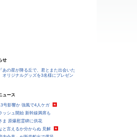
らせ
『あの星が降る丘で、君とまた出会いた
』オリジナルグッズを3名様にプレゼン
ニュース
13号影響か 強風で4人ケガ
ラッシュ開始 新幹線満席も
さま 原爆慰霊碑に供花
なと言えるか分からぬ 見解
庭内合意」が新党船出で露呈