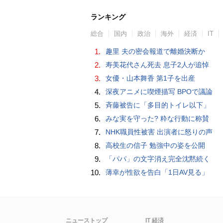
ランキング
総合
国内
政治
海外
経済
IT
1.
趣里 夫の密会報道で離婚決断か
2.
寿美花代さん死去 息子2人が追悼
3.
女優・山本舞香 第1子を出産
4.
深夜アニメに喫煙描写 BPOで議論
5.
斉藤被告に「多目的トイレ以下」
6.
みな実を守った? 粋な行動に称賛
7.
NHK職員性被害 出演者に怒りの声
8.
高校生の信子 勉強中の姿を公開
9.
「パパ」の文字消え完全沈黙続く
10.
薄幸が性欲を告白「1日AV見る」
ニューストップ
IT 経済