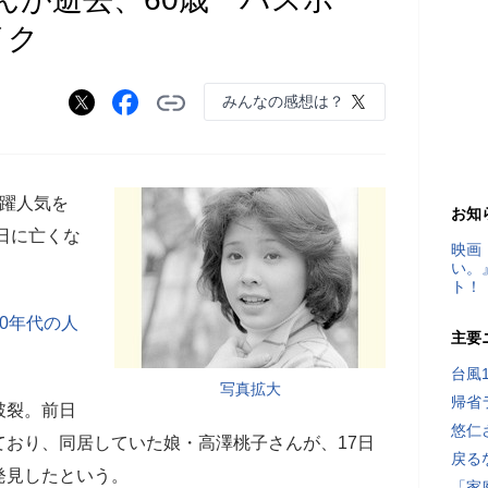
イク
みんなの感想は？
躍人気を
お知
7日に亡くな
映画
い。
ト！
0年代の人
主要
台風
写真拡大
帰省
破裂。前日
悠仁
おり、同居していた娘・高澤桃子さんが、17日
戻る
発見したという。
「家