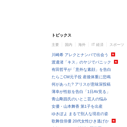
トピックス
主要
国内
海外
IT 経済
スポーツ
川崎希 アレクとナンパで出会う
渡邊渚「キス」のヤジでパニック
有田哲平が「意外な素顔」を告白
たらこCM元子役 産後体重に悲鳴
何があった? アリスが意味深投稿
薄幸が性欲を告白「1日AV見る」
青山剛昌氏のいとこ芸人の悩み
女優・山本舞香 第1子を出産
ゆきぽよ まるで別人な現在の姿
歌舞伎俳優 20代女性ひき逃げか