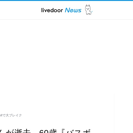
Mで大ブレイク
んが逝去、60歳『バスボ