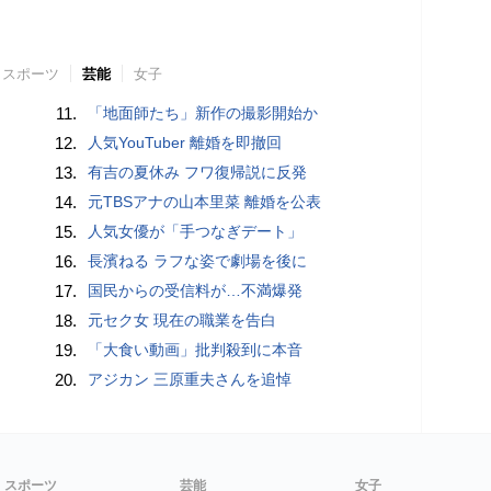
スポーツ
芸能
女子
11.
「地面師たち」新作の撮影開始か
12.
人気YouTuber 離婚を即撤回
13.
有吉の夏休み フワ復帰説に反発
14.
元TBSアナの山本里菜 離婚を公表
15.
人気女優が「手つなぎデート」
16.
長濱ねる ラフな姿で劇場を後に
17.
国民からの受信料が…不満爆発
18.
元セク女 現在の職業を告白
19.
「大食い動画」批判殺到に本音
20.
アジカン 三原重夫さんを追悼
スポーツ
芸能
女子