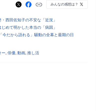
みんなの感想は？
妻・西田佐知子の不安な「近況」
はじめて明かした本当の「病因」
が「今だから語れる」騒動の全幕と最期の日
ター
,
俳優
,
動画
,
推し活