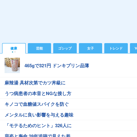
健康
芸能
ゴシップ
女子
トレンド
Y
465gで321円 ドンキプリン品薄
麻辣湯 具材次第でカツ丼級に
うつ病患者の本音とNGな接し方
キノコで血糖値スパイクを防ぐ
メンタルに良い影響を与える趣味
「モテるためのヒント」326人に
容姿と寿命 28年追跡で見えた差