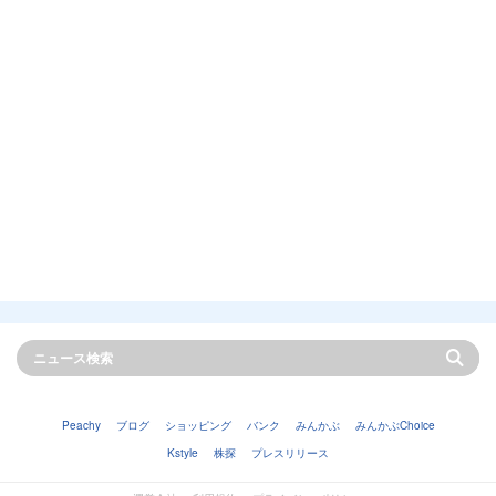
Peachy
ブログ
ショッピング
バンク
みんかぶ
みんかぶChoice
Kstyle
株探
プレスリリース