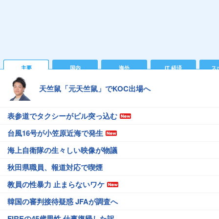
主要
国内
海外
IT 経済
ス
天竺鼠「元天竺鼠」でKOC出場へ
表参道でタクシーがビル突っ込む
台風16号が小笠原近海で発生
海上自衛隊の生々しい映像が物議
秋田県職員、報道対応で喫煙
教員の性暴力 止まらないワケ
韓国の審判接待疑惑 JFAが調査へ
FIREの45歳男性 仕事復帰した訳